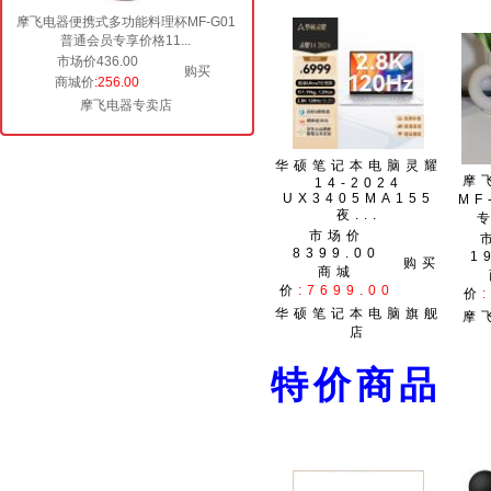
摩飞电器便携式多功能料理杯MF-G01
普通会员专享价格11...
市场价436.00
购买
商城价
:256.00
摩飞电器专卖店
华硕笔记本电脑灵耀
摩
14-2024
UX3405MA155
MF
夜...
市场价
8399.00
1
购买
商城
价
:7699.00
价
华硕笔记本电脑旗舰
摩
店
特