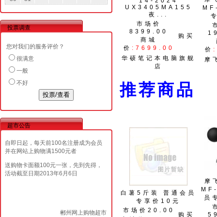
14-2024
UX3405MA155
MF
夜...
市场价
投票调查
8399.00
1
购买
商城
您对我们的服务评价？
价
:7699.00
价
华硕笔记本电脑旗舰
很满意
摩
店
一般
不好
推荐商
超市公告
自即日起，每天前100名注册成为会员
并在网站上购物满1500元者
送购物卡面额100元一张，先到先得，
活动截至日期2013年6月6日
摩
MF
白薯5斤装 普通会员
员
专享价10元
市场价20.00
郴州网上购物超市
购买
5