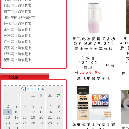
邵阳网上购物超市
吉首网上购物超市
张家界网上购物超市
怀化网上购物超市
永州网上购物超市
长沙网上购物超市
加
摩飞电器便携式多功
广州网上购物超市
40
能料理杯MF-G01
西安网上购物超市
牌
普通会员专享价格
11...
成都网上购物超市
市场价
昆明网上购物超市
436.00
7
购买
商城
价
:256.00
价
日志检索
摩飞电器专卖店
日
一
二
三
四
五
六
1
2
3
4
5
6
7
8
9
10
11
12
13
14
15
16
17
18
19
20
21
22
23
24
25
26
27
28
29
华硕笔记本电脑灵耀
30
31
摩