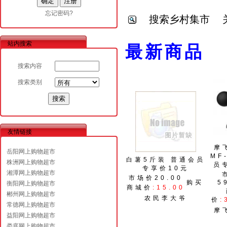
忘记密码?
搜索乡村集市
站内搜索
最
搜索内容
搜索类别
友情链接
摩
岳阳网上购物超市
MF
白薯5斤装 普通会员
株洲网上购物超市
员
专享价10元
湘潭网上购物超市
市场价20.00
购买
5
衡阳网上购物超市
商城价
:15.00
郴州网上购物超市
农民李大爷
价
:
常德网上购物超市
摩
益阳网上购物超市
娄底网上购物超市