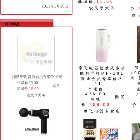
商城价
:15.00
2013年1月28日
农民李大爷
价
:
摩
特价商品
加
摩飞电器便携式多功
40
能料理杯MF-G01
白薯5斤装 普通会员专享价10元
牌
普通会员专享价格
市场价20.00
11...
购买
商城价
:15.00
市场价
436.00
7
农民李大爷
购买
商城
价
:256.00
价
摩飞电器专卖店