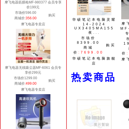
摩飞电器筋膜枪MF-980377 会员专享
价199元
市场价596.00
购买
商城价
:356.00
华硕笔记本电脑灵耀
摩
摩飞电器专卖店
14-2024
UX3405MA155
MF
夜...
市场价
8399.00
1
购买
商城
价
:7699.00
价
华硕笔记本电脑旗舰
摩
店
摩飞电器无线吸尘器MF-6061 会员专
享价299元
热卖商
市场价1299.00
购买
商城价
:499.00
摩飞电器专卖店