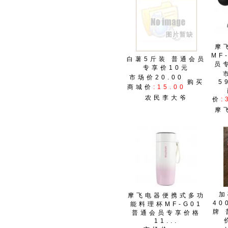
摩
MF
白薯5斤装 普通会员
员
专享价10元
市场价20.00
购买
5
商城价
:15.00
农民李大爷
价
:
摩
加
摩飞电器便携式多功
40
能料理杯MF-G01
牌
普通会员专享价格
11...