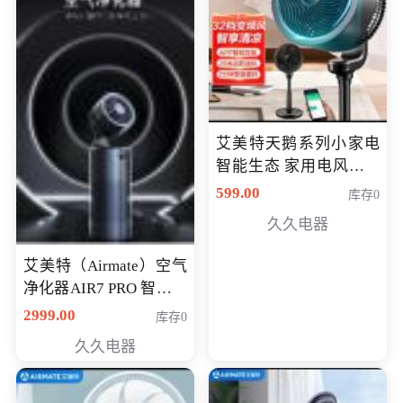
艾美特天鹅系列小家电
智能生态 家用电风扇直
流变频节能轻音空气循
599.00
库存0
环扇CA23-AD18(黑天
久久电器
鹅，白天鹅智能)
艾美特（Airmate）空气
净化器AIR7 PRO 智能全
屋空气循环负离子旗舰
2999.00
库存0
款净化器
久久电器