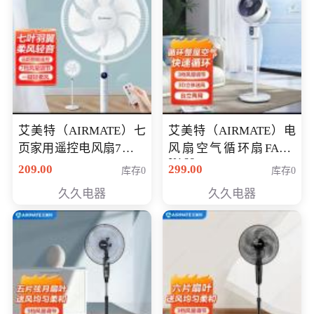
艾美特（AIRMATE）七
艾美特（AIRMATE）电
页家用遥控电风扇7档风
风扇空气循环扇FA18-
X168
量空气循环摇头立式落
209.00
299.00
库存0
库存0
地扇节能轻音柔风预约
久久电器
久久电器
定时落地式风扇CS35-
R20