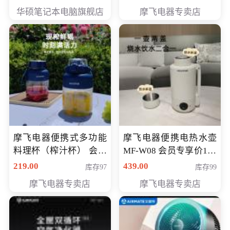
员专享价6998元
华硕笔记本电脑旗舰店
摩飞电器专卖店
摩飞电器便携式多功能
摩飞电器便携电热水壶
料理杯（榨汁杯） 会员
MF-W08 会员专享价198
专享价118元
元
219.00
439.00
库存97
库存99
摩飞电器专卖店
摩飞电器专卖店