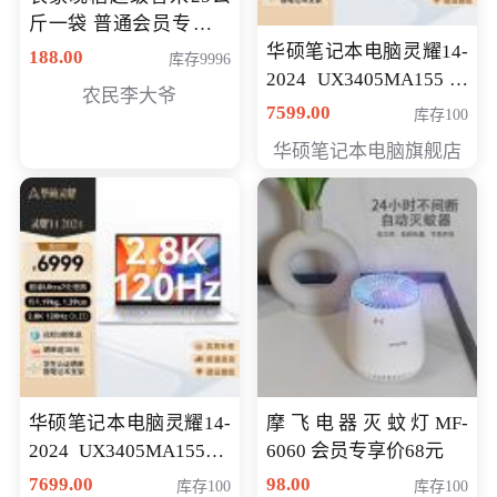
斤一袋 普通会员专享价
格178元
华硕笔记本电脑灵耀14-
188.00
库存9996
2024 UX3405MA155冰
农民李大爷
川银 oled 智慧轻薄本 会
7599.00
库存100
员专享价6898元
华硕笔记本电脑旗舰店
华硕笔记本电脑灵耀14-
摩飞电器灭蚊灯MF-
2024 UX3405MA155夜
6060 会员专享价68元
空蓝 oled 智慧轻薄本 会
7699.00
98.00
库存100
库存100