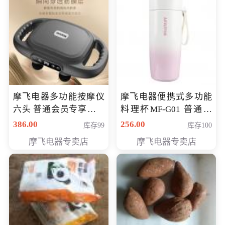
摩飞电器多功能按摩仪
摩飞电器便携式多功能
六头 普通会员专享价格
料理杯MF-G01 普通会
199元
员专享价格118元
386.00
256.00
库存99
库存100
摩飞电器专卖店
摩飞电器专卖店