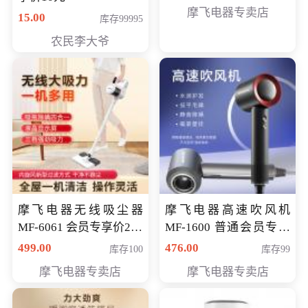
摩飞电器专卖店
15.00
库存99995
农民李大爷
摩飞电器无线吸尘器
摩飞电器高速吹风机
MF-6061 会员专享价299
MF-1600 普通会员专享
元
价298元
499.00
476.00
库存100
库存99
摩飞电器专卖店
摩飞电器专卖店