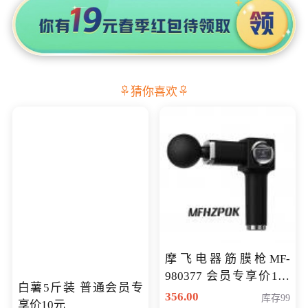
猜你喜欢
摩飞电器筋膜枪MF-
980377 会员专享价199
白薯5斤装 普通会员专
元
356.00
库存99
享价10元