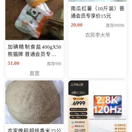
南瓜红薯（10斤装）普
通会员专享价15元
20.00
库存99996
农民李大爷
加碘精制食盐400gX50
熊猫牌 普通会员专享价
格50元
51.00
库存990
直营
农家晚稻超级香米25公