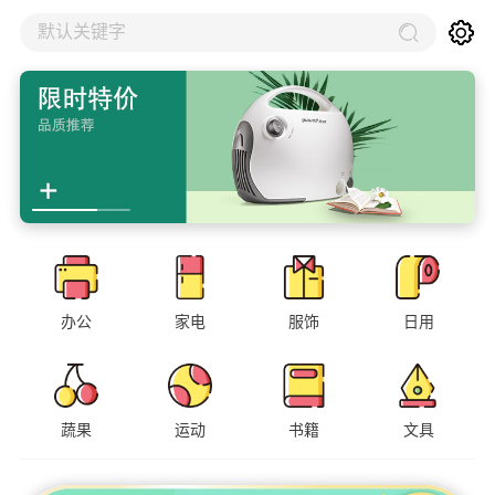
默认关键字
办公
家电
服饰
日用
蔬果
运动
书籍
文具