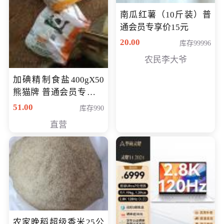
南瓜红薯（10斤装）普
通会员专享价15元
20.00
库存99996
农民李大爷
加碘精制食盐400gX50
熊猫牌 普通会员专享价
格50元
51.00
库存990
直营
农家晚稻超级香米25公