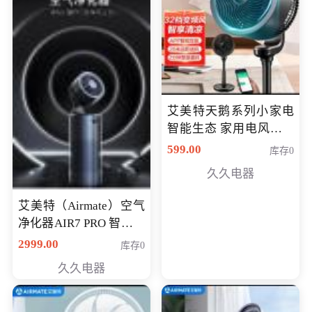
艾美特天鹅系列小家电
智能生态 家用电风扇直
流变频节能轻音空气循
599.00
库存0
环扇CA23-AD18(黑天
久久电器
鹅，白天鹅智能)
艾美特（Airmate）空气
净化器AIR7 PRO 智能全
屋空气循环负离子旗舰
2999.00
库存0
款净化器
久久电器