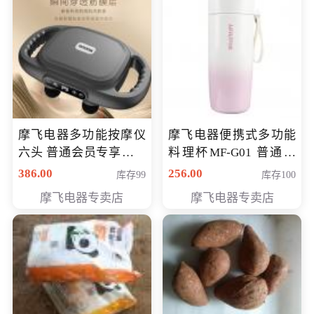
摩飞电器多功能按摩仪
摩飞电器便携式多功能
六头 普通会员专享价格
料理杯MF-G01 普通会
199元
员专享价格118元
386.00
256.00
库存99
库存100
摩飞电器专卖店
摩飞电器专卖店