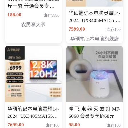
斤一袋 普通会员专享价
格178元
华硕笔记本电脑灵耀14-
188.00
库存9996
2024 UX3405MA155冰
农民李大爷
川银 oled 智慧轻薄本 会
7599.00
库存100
员专享价6898元
华硕笔记本电脑旗舰店
华硕笔记本电脑灵耀14-
摩飞电器灭蚊灯MF-
2024 UX3405MA155夜
6060 会员专享价68元
空蓝 oled 智慧轻薄本 会
7699.00
98.00
库存100
库存100