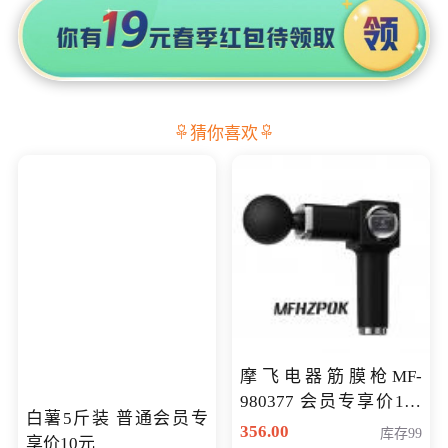
猜你喜欢
摩飞电器筋膜枪MF-
980377 会员专享价199
白薯5斤装 普通会员专
元
356.00
库存99
享价10元