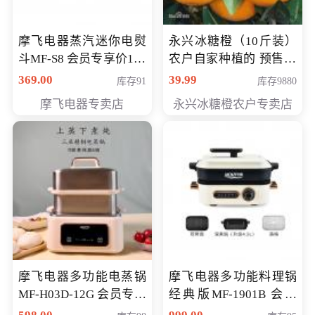
摩飞电器蒸汽迷你电熨
永兴冰糖橙（10斤装）
斗MF-S8 会员专享价168
农户自家种植的 预售10
元
万斤 会员包邮专享价
369.00
39.99
库存91
库存9880
29.99元
摩飞电器专卖店
永兴冰糖橙农户专卖店
摩飞电器多功能电蒸锅
摩飞电器多功能料理锅
MF-H03D-12G 会员专享
经典版MF-1901B 会员
价398元
专享价399元