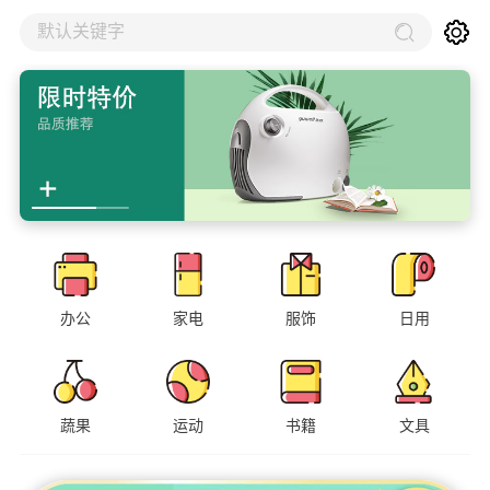
默认关键字
办公
家电
服饰
日用
蔬果
运动
书籍
文具