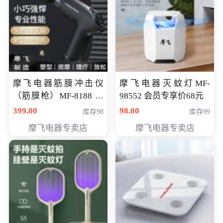
摩飞电器筋膜冲击仪
摩飞电器灭蚊灯MF-
（筋膜枪）MF-8188 会
98552 会员专享价68元
员专享价268元
399.00
98.00
库存98
库存99
摩飞电器专卖店
摩飞电器专卖店