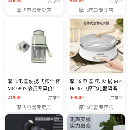
598.00
999.00
库存98
库存95
摩飞电器专卖店
摩飞电器专卖店
摩飞电器便携式榨汁杯
摩飞电器电火锅MF-
MF-9803 会员专享价138
HG30 （摩飞电器鸳鸯锅
元
MF-HG30 ） 会员专享价
219.00
469.00
库存99
库存90
319元
摩飞电器专卖店
摩飞电器专卖店