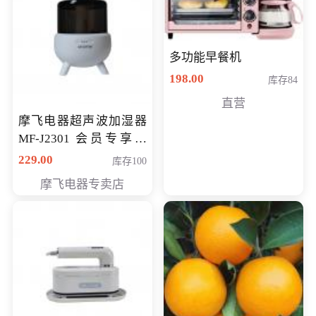
多功能早餐机
198.00
库存84
直营
摩飞电器超声波加湿器
MF-J2301 会员专享价
168元
229.00
库存100
摩飞电器专卖店