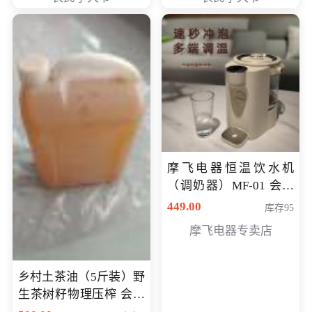
摩飞电器恒温饮水机
（调奶器）MF-01 会员
专享价366元
449.00
库存95
摩飞电器专卖店
乡村土茶油（5斤装）野
生茶树籽物理压榨 会员
专享价400元