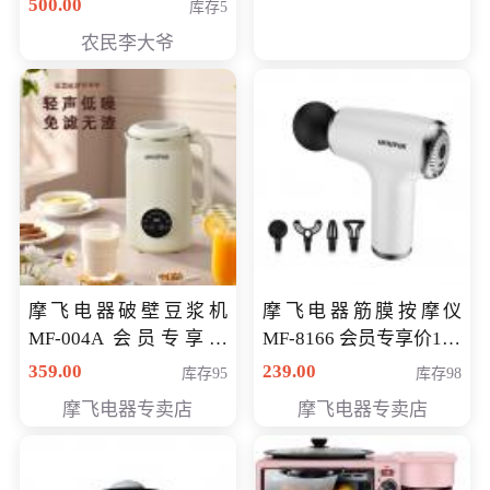
500.00
库存5
农民李大爷
摩飞电器破壁豆浆机
摩飞电器筋膜按摩仪
MF-004A 会员专享价
MF-8166 会员专享价168
168元
元
359.00
239.00
库存95
库存98
摩飞电器专卖店
摩飞电器专卖店