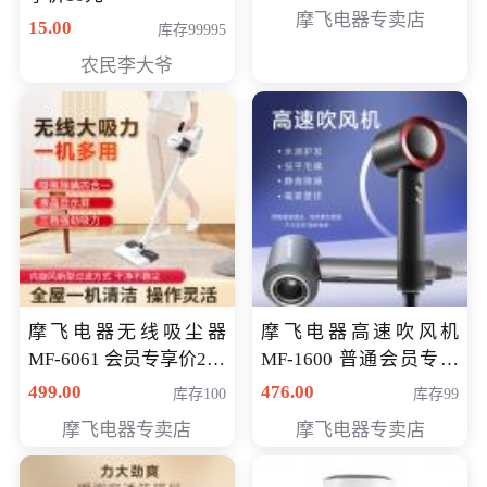
摩飞电器专卖店
15.00
库存99995
农民李大爷
摩飞电器无线吸尘器
摩飞电器高速吹风机
MF-6061 会员专享价299
MF-1600 普通会员专享
元
价298元
499.00
476.00
库存100
库存99
摩飞电器专卖店
摩飞电器专卖店