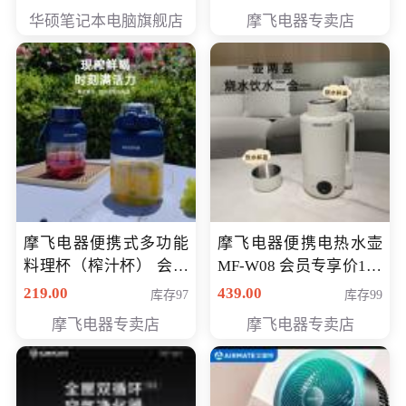
员专享价6998元
华硕笔记本电脑旗舰店
摩飞电器专卖店
摩飞电器便携式多功能
摩飞电器便携电热水壶
料理杯（榨汁杯） 会员
MF-W08 会员专享价198
专享价118元
元
219.00
439.00
库存97
库存99
摩飞电器专卖店
摩飞电器专卖店