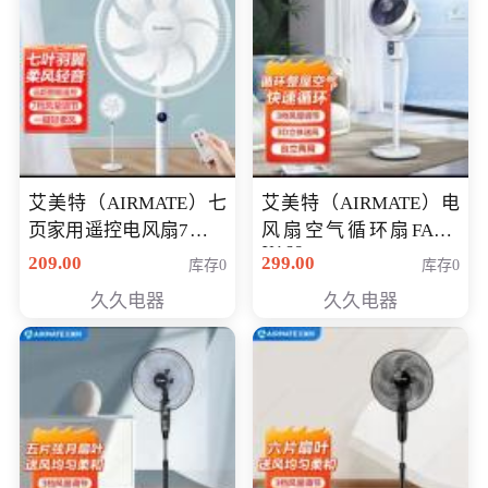
艾美特（AIRMATE）七
艾美特（AIRMATE）电
页家用遥控电风扇7档风
风扇空气循环扇FA18-
X168
量空气循环摇头立式落
209.00
299.00
库存0
库存0
地扇节能轻音柔风预约
久久电器
久久电器
定时落地式风扇CS35-
R20