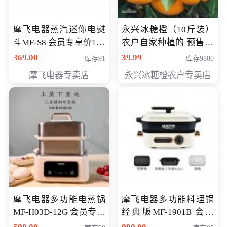
摩飞电器蒸汽迷你电熨
永兴冰糖橙（10斤装）
斗MF-S8 会员专享价168
农户自家种植的 预售10
元
万斤 会员包邮专享价
369.00
39.99
库存91
库存9880
29.99元
摩飞电器专卖店
永兴冰糖橙农户专卖店
摩飞电器多功能电蒸锅
摩飞电器多功能料理锅
MF-H03D-12G 会员专享
经典版MF-1901B 会员
价398元
专享价399元