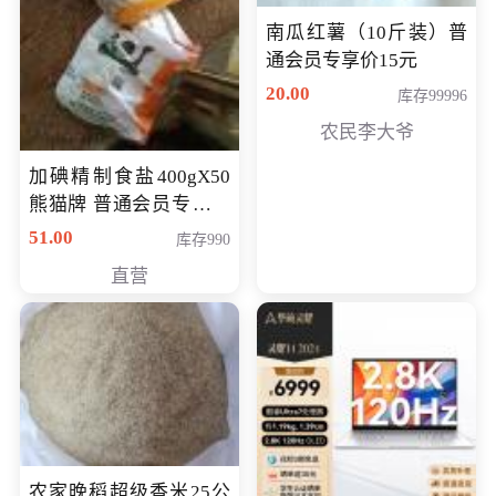
南瓜红薯（10斤装）普
通会员专享价15元
20.00
库存99996
农民李大爷
加碘精制食盐400gX50
熊猫牌 普通会员专享价
格50元
51.00
库存990
直营
农家晚稻超级香米25公