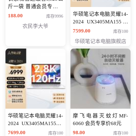
斤一袋 普通会员专享价
格178元
华硕笔记本电脑灵耀14-
188.00
库存9996
2024 UX3405MA155冰
农民李大爷
川银 oled 智慧轻薄本 会
7599.00
库存100
员专享价6898元
华硕笔记本电脑旗舰店
华硕笔记本电脑灵耀14-
摩飞电器灭蚊灯MF-
2024 UX3405MA155夜
6060 会员专享价68元
空蓝 oled 智慧轻薄本 会
7699.00
98.00
库存100
库存100