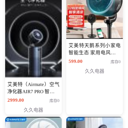
艾美特天鹅系列小家电
智能生态 家用电风扇直
流变频节能轻音空气循
599.00
库存0
环扇CA23-AD18(黑天
久久电器
鹅，白天鹅智能)
艾美特（Airmate）空气
净化器AIR7 PRO 智能全
屋空气循环负离子旗舰
2999.00
库存0
款净化器
久久电器