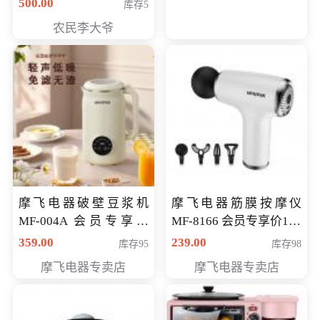
500.00
库存5
农民李大爷
摩飞电器破壁豆浆机
摩飞电器筋膜按摩仪
MF-004A 会员专享价
MF-8166 会员专享价168
168元
元
359.00
239.00
库存95
库存98
摩飞电器专卖店
摩飞电器专卖店