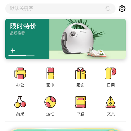
默认关键字
办公
家电
服饰
日用
蔬果
运动
书籍
文具