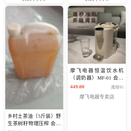
摩飞电器恒温饮水机
（调奶器）MF-01 会员
专享价366元
449.00
库存95
摩飞电器专卖店
乡村土茶油（5斤装）野
生茶树籽物理压榨 会员
专享价400元