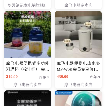
员专享价6998元
华硕笔记本电脑旗舰店
摩飞电器专卖店
摩飞电器便携式多功能
摩飞电器便携电热水壶
料理杯（榨汁杯） 会员
MF-W08 会员专享价198
专享价118元
元
219.00
439.00
库存97
库存99
摩飞电器专卖店
摩飞电器专卖店