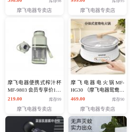
598.00
999.00
库存98
库存95
摩飞电器专卖店
摩飞电器专卖店
摩飞电器便携式榨汁杯
摩飞电器电火锅MF-
MF-9803 会员专享价138
HG30 （摩飞电器鸳鸯锅
元
MF-HG30 ） 会员专享价
219.00
469.00
库存99
库存90
319元
摩飞电器专卖店
摩飞电器专卖店