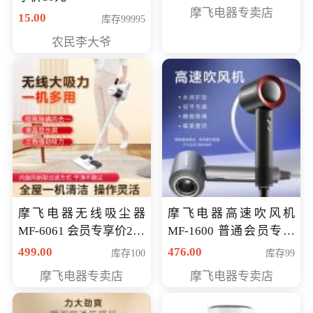
摩飞电器专卖店
15.00
库存99995
农民李大爷
摩飞电器无线吸尘器
摩飞电器高速吹风机
MF-6061 会员专享价299
MF-1600 普通会员专享
元
价298元
499.00
476.00
库存100
库存99
摩飞电器专卖店
摩飞电器专卖店