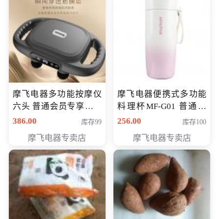
摩飞电器多功能按摩仪
摩飞电器便携式多功能
六头 普通会员专享价格
料理杯MF-G01 普通会
199元
员专享价格118元
386.00
256.00
库存99
库存100
摩飞电器专卖店
摩飞电器专卖店