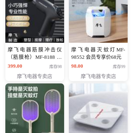
摩飞电器筋膜冲击仪
摩飞电器灭蚊灯MF-
（筋膜枪）MF-8188 会
98552 会员专享价68元
员专享价268元
399.00
98.00
库存98
库存99
摩飞电器专卖店
摩飞电器专卖店