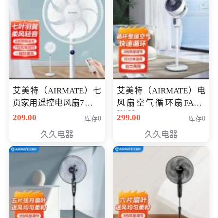
艾美特（AIRMATE）七
艾美特（AIRMATE）电
页家用遥控电风扇7档风
风扇空气循环扇FA18-
X168
量空气循环摇头立式落
209.00
299.00
库存0
库存0
地扇节能轻音柔风预约
久久电器
久久电器
定时落地式风扇CS35-
R20