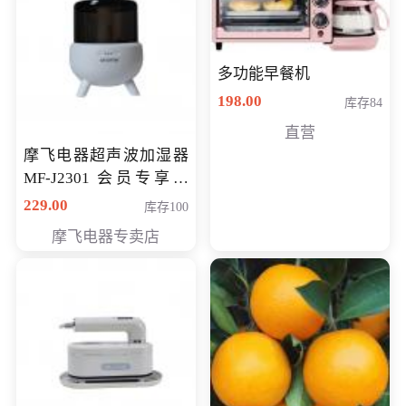
多功能早餐机
198.00
库存84
直营
摩飞电器超声波加湿器
MF-J2301 会员专享价
168元
229.00
库存100
摩飞电器专卖店