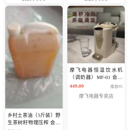
摩飞电器恒温饮水机
（调奶器）MF-01 会员
专享价366元
449.00
库存95
摩飞电器专卖店
乡村土茶油（5斤装）野
生茶树籽物理压榨 会员
专享价400元