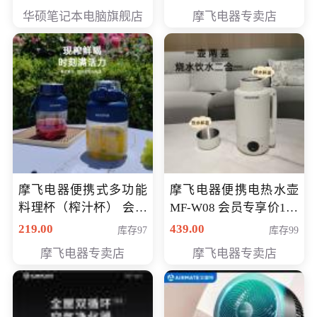
员专享价6998元
华硕笔记本电脑旗舰店
摩飞电器专卖店
摩飞电器便携式多功能
摩飞电器便携电热水壶
料理杯（榨汁杯） 会员
MF-W08 会员专享价198
专享价118元
元
219.00
439.00
库存97
库存99
摩飞电器专卖店
摩飞电器专卖店