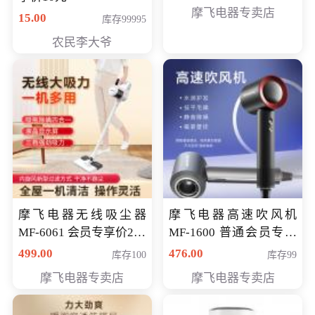
摩飞电器专卖店
15.00
库存99995
农民李大爷
摩飞电器无线吸尘器
摩飞电器高速吹风机
MF-6061 会员专享价299
MF-1600 普通会员专享
元
价298元
499.00
476.00
库存100
库存99
摩飞电器专卖店
摩飞电器专卖店