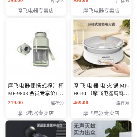
598.00
999.00
库存98
库存95
摩飞电器专卖店
摩飞电器专卖店
摩飞电器便携式榨汁杯
摩飞电器电火锅MF-
MF-9803 会员专享价138
HG30 （摩飞电器鸳鸯锅
元
MF-HG30 ） 会员专享价
219.00
469.00
库存99
库存90
319元
摩飞电器专卖店
摩飞电器专卖店