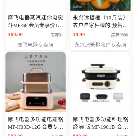
摩飞电器蒸汽迷你电熨
永兴冰糖橙（10斤装）
斗MF-S8 会员专享价168
农户自家种植的 预售10
元
万斤 会员包邮专享价
369.00
39.99
库存91
库存9880
29.99元
摩飞电器专卖店
永兴冰糖橙农户专卖店
摩飞电器多功能电蒸锅
摩飞电器多功能料理锅
MF-H03D-12G 会员专享
经典版MF-1901B 会员
价398元
专享价399元