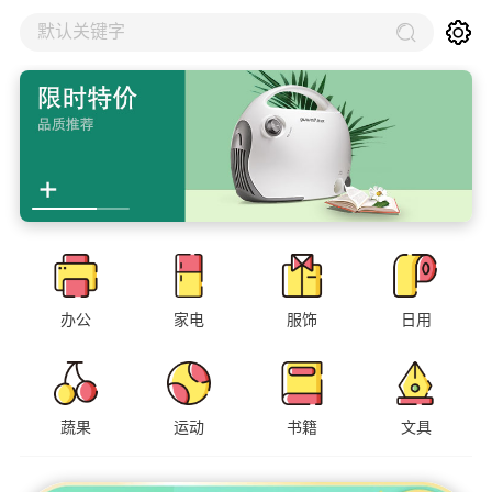
默认关键字
办公
家电
服饰
日用
蔬果
运动
书籍
文具