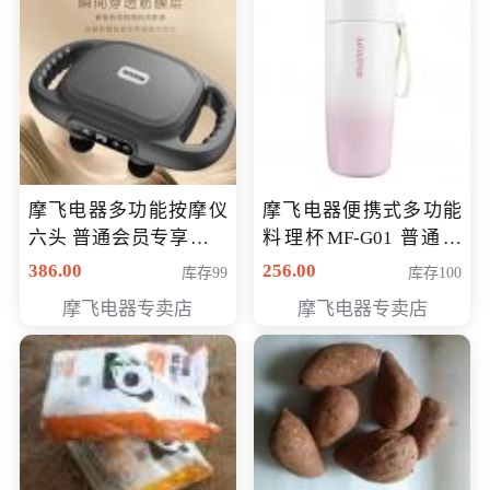
摩飞电器多功能按摩仪
摩飞电器便携式多功能
六头 普通会员专享价格
料理杯MF-G01 普通会
199元
员专享价格118元
386.00
256.00
库存99
库存100
摩飞电器专卖店
摩飞电器专卖店