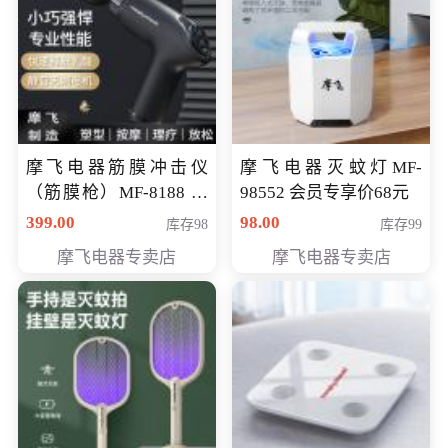
摩飞电器筋膜冲击仪
摩飞电器灭蚊灯MF-
（筋膜枪）MF-8188 会
98552 会员专享价68元
员专享价268元
399.00
98.00
库存98
库存99
摩飞电器专卖店
摩飞电器专卖店