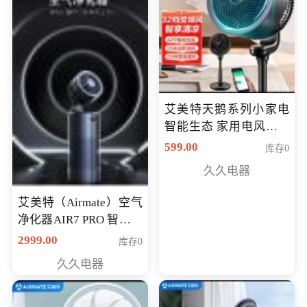
艾美特天鹅系列小家电
智能生态 家用电风扇直
流变频节能轻音空气循
599.00
库存0
环扇CA23-AD18(黑天
久久电器
鹅，白天鹅智能)
艾美特（Airmate）空气
净化器AIR7 PRO 智能全
屋空气循环负离子旗舰
2999.00
库存0
款净化器
久久电器