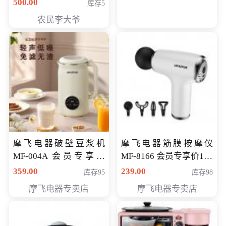
500.00
库存5
农民李大爷
摩飞电器破壁豆浆机
摩飞电器筋膜按摩仪
MF-004A 会员专享价
MF-8166 会员专享价168
168元
元
359.00
239.00
库存95
库存98
摩飞电器专卖店
摩飞电器专卖店