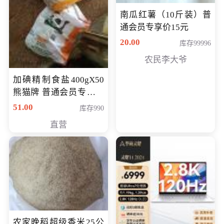
南瓜红薯（10斤装）普
通会员专享价15元
20.00
库存99996
农民李大爷
加碘精制食盐400gX50
熊猫牌 普通会员专享价
格50元
51.00
库存990
直营
农家晚稻超级香米25公