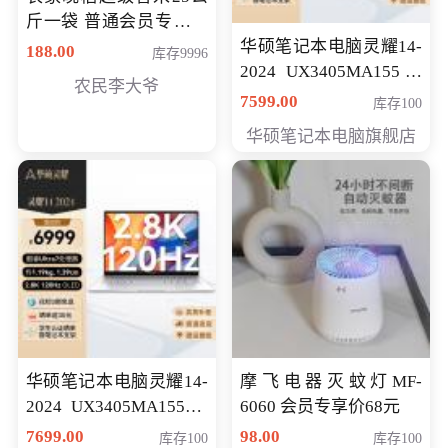
斤一袋 普通会员专享价
格178元
华硕笔记本电脑灵耀14-
188.00
库存9996
2024 UX3405MA155冰
农民李大爷
川银 oled 智慧轻薄本 会
7599.00
库存100
员专享价6898元
华硕笔记本电脑旗舰店
华硕笔记本电脑灵耀14-
摩飞电器灭蚊灯MF-
2024 UX3405MA155夜
6060 会员专享价68元
空蓝 oled 智慧轻薄本 会
7699.00
98.00
库存100
库存100