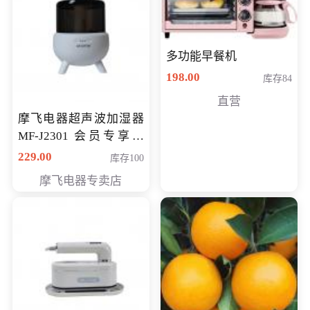
多功能早餐机
198.00
库存84
直营
摩飞电器超声波加湿器
MF-J2301 会员专享价
168元
229.00
库存100
摩飞电器专卖店