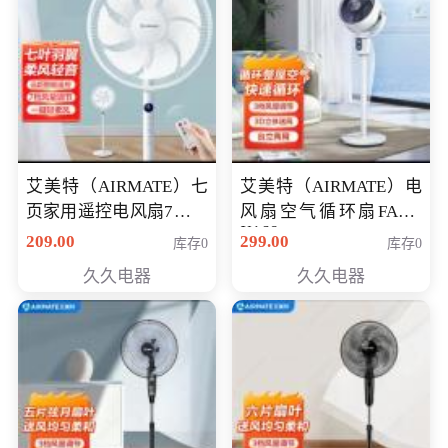
艾美特（AIRMATE）七
艾美特（AIRMATE）电
页家用遥控电风扇7档风
风扇空气循环扇FA18-
X168
量空气循环摇头立式落
209.00
299.00
库存0
库存0
地扇节能轻音柔风预约
久久电器
久久电器
定时落地式风扇CS35-
R20