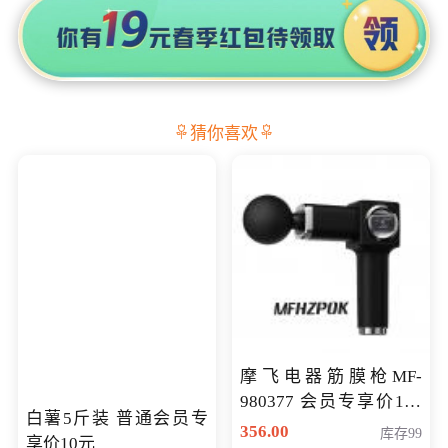
猜你喜欢
摩飞电器筋膜枪MF-
980377 会员专享价199
白薯5斤装 普通会员专
元
356.00
库存99
享价10元