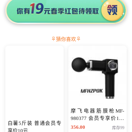
猜你喜欢
摩飞电器筋膜枪MF-
980377 会员专享价199
白薯5斤装 普通会员专
元
356.00
库存99
享价10元