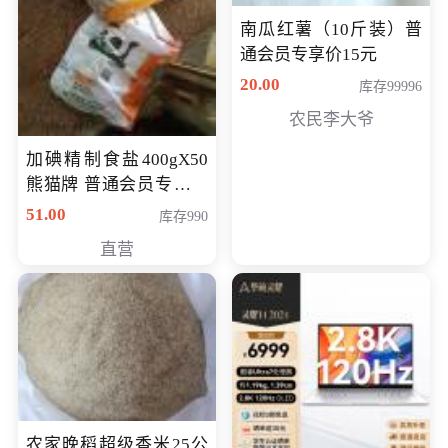
南瓜红薯（10斤装）普
通会员专享价15元
20.00
库存99996
农民李大爷
加碘精制食盐400gX50
熊猫牌 普通会员专享价
格50元
51.00
库存990
直营
农家晚稻超级香米25公