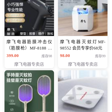
摩飞电器筋膜冲击仪
摩飞电器灭蚊灯MF-
（筋膜枪）MF-8188 会
98552 会员专享价68元
员专享价268元
399.00
98.00
库存98
库存99
摩飞电器专卖店
摩飞电器专卖店