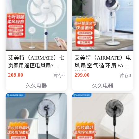
艾美特（AIRMATE）七
艾美特（AIRMATE）电
页家用遥控电风扇7档风
风扇空气循环扇FA18-
X168
量空气循环摇头立式落
209.00
299.00
库存0
库存0
地扇节能轻音柔风预约
久久电器
久久电器
定时落地式风扇CS35-
R20