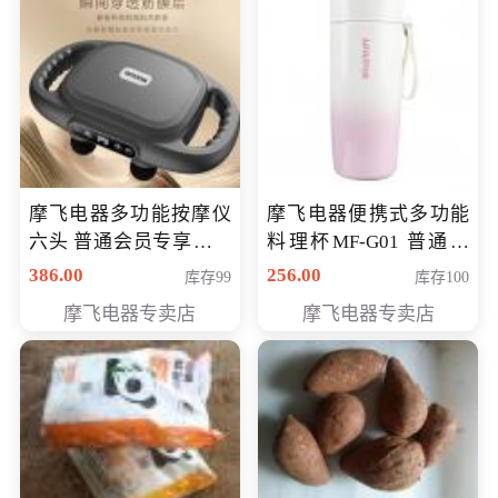
摩飞电器多功能按摩仪
摩飞电器便携式多功能
六头 普通会员专享价格
料理杯MF-G01 普通会
199元
员专享价格118元
386.00
256.00
库存99
库存100
摩飞电器专卖店
摩飞电器专卖店