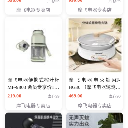
598.00
999.00
库存98
库存95
摩飞电器专卖店
摩飞电器专卖店
摩飞电器便携式榨汁杯
摩飞电器电火锅MF-
MF-9803 会员专享价138
HG30 （摩飞电器鸳鸯锅
元
MF-HG30 ） 会员专享价
219.00
469.00
库存99
库存90
319元
摩飞电器专卖店
摩飞电器专卖店