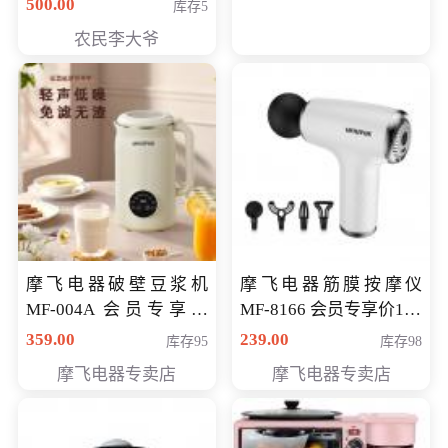
500.00
库存5
农民李大爷
摩飞电器破壁豆浆机
摩飞电器筋膜按摩仪
MF-004A 会员专享价
MF-8166 会员专享价168
168元
元
359.00
239.00
库存95
库存98
摩飞电器专卖店
摩飞电器专卖店