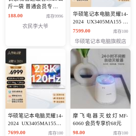
斤一袋 普通会员专享价
格178元
华硕笔记本电脑灵耀14-
188.00
库存9996
2024 UX3405MA155冰
农民李大爷
川银 oled 智慧轻薄本 会
7599.00
库存100
员专享价6898元
华硕笔记本电脑旗舰店
华硕笔记本电脑灵耀14-
摩飞电器灭蚊灯MF-
2024 UX3405MA155夜
6060 会员专享价68元
空蓝 oled 智慧轻薄本 会
7699.00
98.00
库存100
库存100