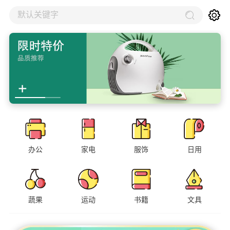
默认关键字
办公
家电
服饰
日用
蔬果
运动
书籍
文具