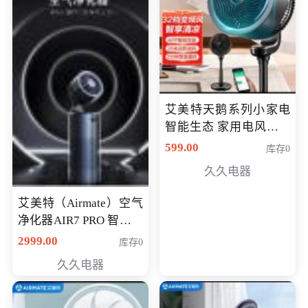
艾美特天鹅系列小家电
智能生态 家用电风扇直
流变频节能轻音空气循
599.00
库存0
环扇CA23-AD18(黑天
久久电器
鹅，白天鹅智能)
艾美特（Airmate）空气
净化器AIR7 PRO 智能全
屋空气循环负离子旗舰
2999.00
库存0
款净化器
久久电器