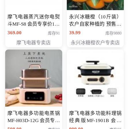
摩飞电器蒸汽迷你电熨
永兴冰糖橙（10斤装）
斗MF-S8 会员专享价168
农户自家种植的 预售10
元
万斤 会员包邮专享价
369.00
39.99
库存91
库存9880
29.99元
摩飞电器专卖店
永兴冰糖橙农户专卖店
摩飞电器多功能电蒸锅
摩飞电器多功能料理锅
MF-H03D-12G 会员专享
经典版MF-1901B 会员
价398元
专享价399元