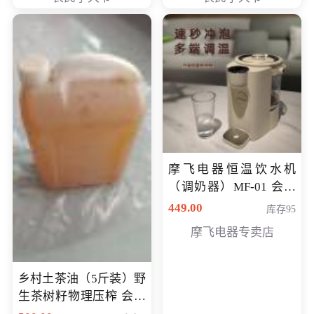
摩飞电器恒温饮水机
（调奶器）MF-01 会员
专享价366元
449.00
库存95
摩飞电器专卖店
乡村土茶油（5斤装）野
生茶树籽物理压榨 会员
专享价400元