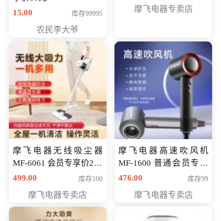
摩飞电器专卖店
15.00
库存99995
农民李大爷
摩飞电器无线吸尘器
摩飞电器高速吹风机
MF-6061 会员专享价299
MF-1600 普通会员专享
元
价298元
499.00
476.00
库存100
库存99
摩飞电器专卖店
摩飞电器专卖店