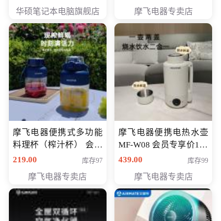
员专享价6998元
华硕笔记本电脑旗舰店
摩飞电器专卖店
摩飞电器便携式多功能
摩飞电器便携电热水壶
料理杯（榨汁杯） 会员
MF-W08 会员专享价198
专享价118元
元
219.00
439.00
库存97
库存99
摩飞电器专卖店
摩飞电器专卖店