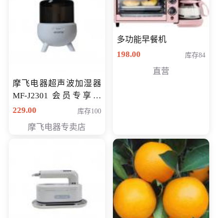
多功能早餐机
198.00
库存84
直营
摩飞电器超声波加湿器
MF-J2301 会员专享价
168元
229.00
库存100
摩飞电器专卖店