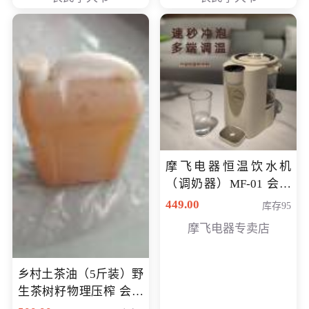
摩飞电器恒温饮水机
（调奶器）MF-01 会员
专享价366元
449.00
库存95
摩飞电器专卖店
乡村土茶油（5斤装）野
生茶树籽物理压榨 会员
专享价400元