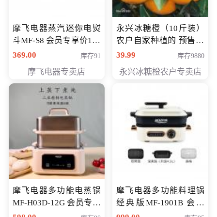
摩飞电器蒸汽迷你电熨
永兴冰糖橙（10斤装）
斗MF-S8 会员专享价168
农户自家种植的 预售10
元
万斤 会员包邮专享价
369.00
39.99
库存91
库存9880
29.99元
摩飞电器专卖店
永兴冰糖橙农户专卖店
摩飞电器多功能电蒸锅
摩飞电器多功能料理锅
MF-H03D-12G 会员专享
经典版MF-1901B 会员
价398元
专享价399元