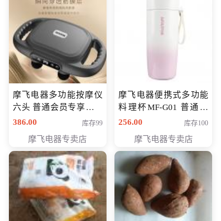
摩飞电器多功能按摩仪
摩飞电器便携式多功能
六头 普通会员专享价格
料理杯MF-G01 普通会
199元
员专享价格118元
386.00
256.00
库存99
库存100
摩飞电器专卖店
摩飞电器专卖店