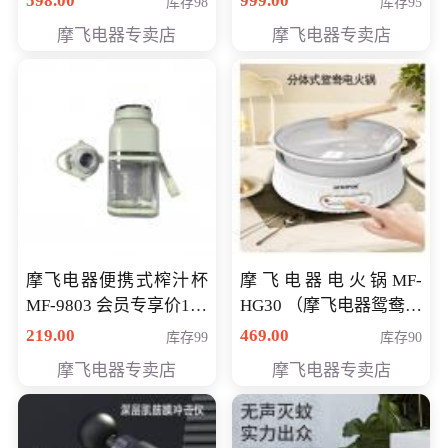
598.00
999.00
库存98
库存95
摩飞电器专卖店
摩飞电器专卖店
摩飞电器便携式榨汁杯
摩飞电器电火锅MF-
MF-9803 会员专享价138
HG30 （摩飞电器鸳鸯锅
元
MF-HG30 ） 会员专享价
219.00
469.00
库存99
库存90
319元
摩飞电器专卖店
摩飞电器专卖店