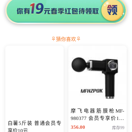
猜你喜欢
摩飞电器筋膜枪MF-
980377 会员专享价199
白薯5斤装 普通会员专
元
356.00
库存99
享价10元