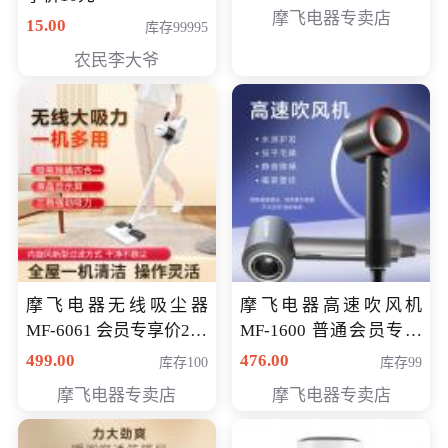
摩飞电器专卖店
15.00
库存99995
农民李大爷
摩飞电器无线吸尘器
摩飞电器高速吹风机
MF-6061 会员专享价299
MF-1600 普通会员专享
元
价298元
499.00
476.00
库存100
库存99
摩飞电器专卖店
摩飞电器专卖店