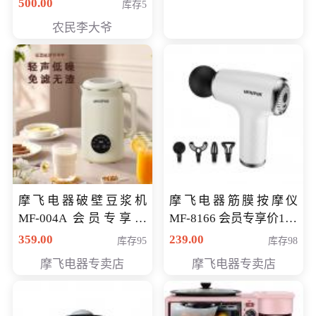
500.00
库存5
农民李大爷
摩飞电器破壁豆浆机
摩飞电器筋膜按摩仪
MF-004A 会员专享价
MF-8166 会员专享价168
168元
元
359.00
239.00
库存95
库存98
摩飞电器专卖店
摩飞电器专卖店