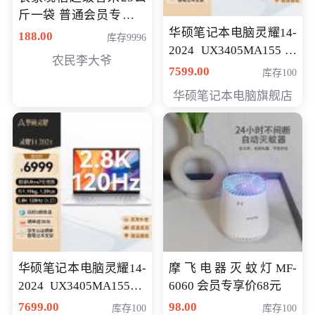
斤一袋 普通会员专享价
格178元
华硕笔记本电脑灵耀14-
188.00
库存9996
2024 UX3405MA155冰
农民李大爷
川银 oled 智慧轻薄本 会
7599.00
库存100
员专享价6898元
华硕笔记本电脑旗舰店
华硕笔记本电脑灵耀14-
摩飞电器灭蚊灯MF-
2024 UX3405MA155夜
6060 会员专享价68元
空蓝 oled 智慧轻薄本 会
7699.00
98.00
库存100
库存100