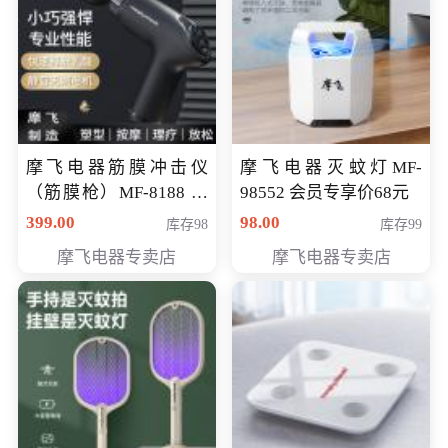
摩飞电器筋膜冲击仪
摩飞电器灭蚊灯MF-
（筋膜枪）MF-8188 会
98552 会员专享价68元
员专享价268元
399.00
98.00
库存98
库存99
摩飞电器专卖店
摩飞电器专卖店