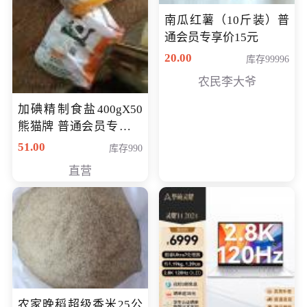
南瓜红薯（10斤装）普
通会员专享价15元
20.00
库存99996
农民李大爷
加碘精制食盐400gX50
熊猫牌 普通会员专享价
格50元
51.00
库存990
直营
农家晚稻超级香米25公