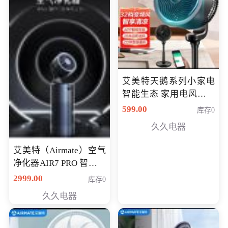
艾美特天鹅系列小家电
智能生态 家用电风扇直
流变频节能轻音空气循
599.00
库存0
环扇CA23-AD18(黑天
久久电器
鹅，白天鹅智能)
艾美特（Airmate）空气
净化器AIR7 PRO 智能全
屋空气循环负离子旗舰
2999.00
库存0
款净化器
久久电器