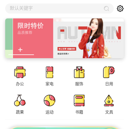
默认关键字
办公
家电
服饰
日用
蔬果
运动
书籍
文具