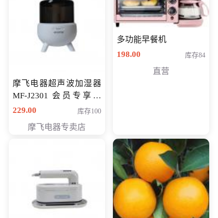
多功能早餐机
198.00
库存84
直营
摩飞电器超声波加湿器
MF-J2301 会员专享价
168元
229.00
库存100
摩飞电器专卖店