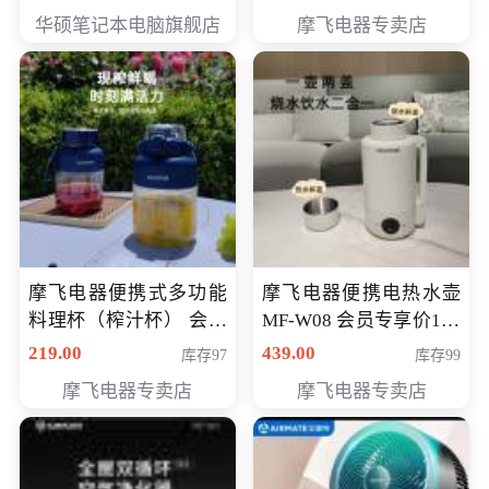
员专享价6998元
华硕笔记本电脑旗舰店
摩飞电器专卖店
摩飞电器便携式多功能
摩飞电器便携电热水壶
料理杯（榨汁杯） 会员
MF-W08 会员专享价198
专享价118元
元
219.00
439.00
库存97
库存99
摩飞电器专卖店
摩飞电器专卖店