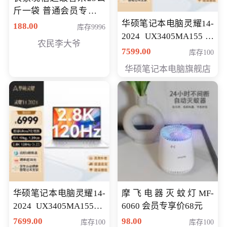
斤一袋 普通会员专享价
格178元
华硕笔记本电脑灵耀14-
188.00
库存9996
2024 UX3405MA155冰
农民李大爷
川银 oled 智慧轻薄本 会
7599.00
库存100
员专享价6898元
华硕笔记本电脑旗舰店
华硕笔记本电脑灵耀14-
摩飞电器灭蚊灯MF-
2024 UX3405MA155夜
6060 会员专享价68元
空蓝 oled 智慧轻薄本 会
7699.00
98.00
库存100
库存100