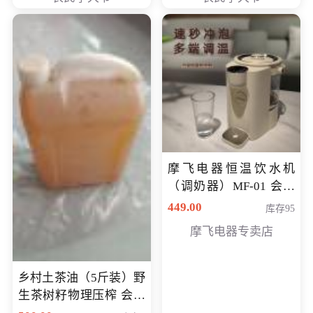
摩飞电器恒温饮水机
（调奶器）MF-01 会员
专享价366元
449.00
库存95
摩飞电器专卖店
乡村土茶油（5斤装）野
生茶树籽物理压榨 会员
专享价400元