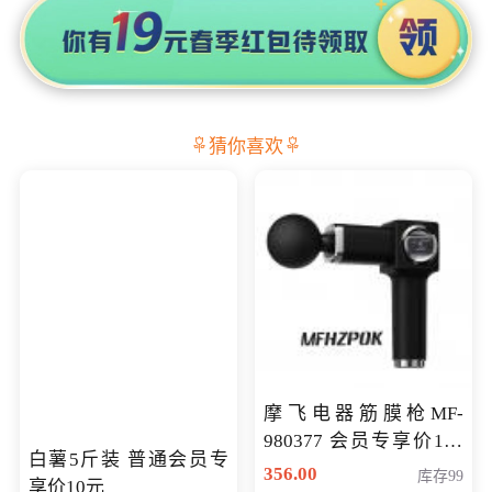
猜你喜欢
摩飞电器筋膜枪MF-
980377 会员专享价199
白薯5斤装 普通会员专
元
356.00
库存99
享价10元