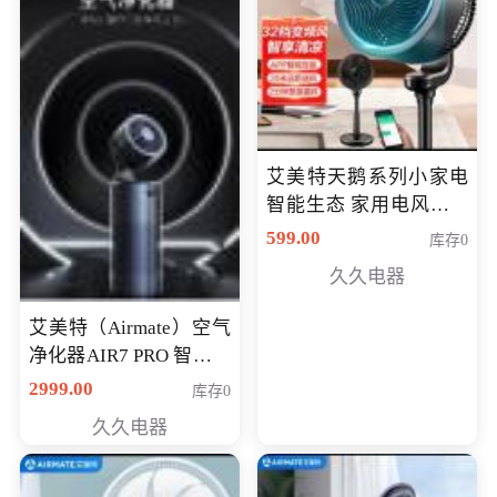
艾美特天鹅系列小家电
智能生态 家用电风扇直
流变频节能轻音空气循
599.00
库存0
环扇CA23-AD18(黑天
久久电器
鹅，白天鹅智能)
艾美特（Airmate）空气
净化器AIR7 PRO 智能全
屋空气循环负离子旗舰
2999.00
库存0
款净化器
久久电器