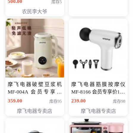
500.00
库存5
农民李大爷
摩飞电器破壁豆浆机
摩飞电器筋膜按摩仪
MF-004A 会员专享价
MF-8166 会员专享价168
168元
元
359.00
239.00
库存95
库存98
摩飞电器专卖店
摩飞电器专卖店