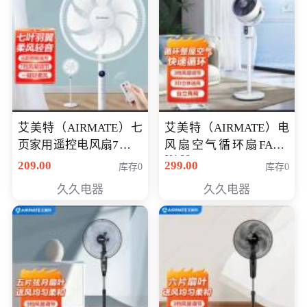
艾美特（AIRMATE）七
艾美特（AIRMATE）电
页家用遥控电风扇7档风
风扇空气循环扇FA18-
X168
量空气循环摇头立式落
209.00
299.00
库存0
库存0
地扇节能轻音柔风预约
久久电器
久久电器
定时落地式风扇CS35-
R20