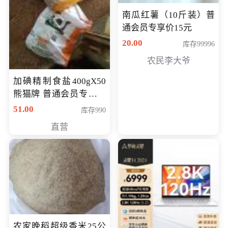
南瓜红薯（10斤装）普
通会员专享价15元
20.00
库存99996
农民李大爷
加碘精制食盐400gX50
熊猫牌 普通会员专享价
格50元
51.00
库存990
直营
农家晚稻超级香米25公