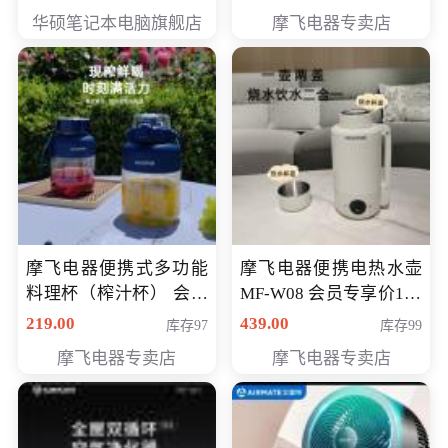
员专享价6998元
华硕笔记本电脑旗舰店
摩飞电器专卖店
摩飞电器便携式多功能
摩飞电器便携电热水壶
料理杯（榨汁杯） 会员
MF-W08 会员专享价198
专享价118元
元
219.00
439.00
库存97
库存99
摩飞电器专卖店
摩飞电器专卖店