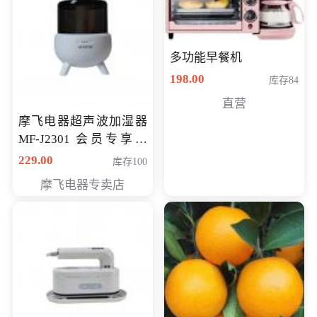
多功能早餐机
198.00
库存84
直营
摩飞电器超声波加湿器
MF-J2301 会员专享价
168元
229.00
库存100
摩飞电器专卖店