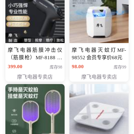
摩飞电器筋膜冲击仪
摩飞电器灭蚊灯MF-
（筋膜枪）MF-8188 会
98552 会员专享价68元
员专享价268元
399.00
98.00
库存98
库存99
摩飞电器专卖店
摩飞电器专卖店