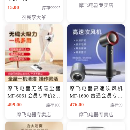
摩飞电器专卖店
15.00
库存99995
农民李大爷
摩飞电器无线吸尘器
摩飞电器高速吹风机
MF-6061 会员专享价299
MF-1600 普通会员专享
元
价298元
499.00
476.00
库存100
库存99
摩飞电器专卖店
摩飞电器专卖店