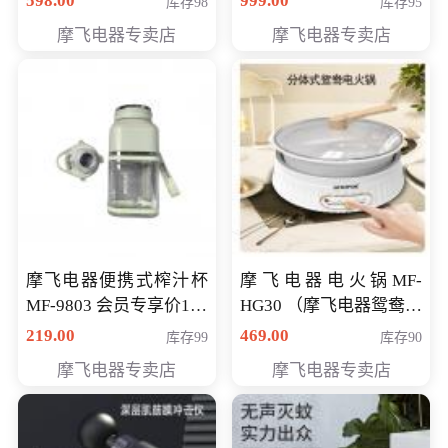
598.00
999.00
库存98
库存95
摩飞电器专卖店
摩飞电器专卖店
摩飞电器便携式榨汁杯
摩飞电器电火锅MF-
MF-9803 会员专享价138
HG30 （摩飞电器鸳鸯锅
元
MF-HG30 ） 会员专享价
219.00
469.00
库存99
库存90
319元
摩飞电器专卖店
摩飞电器专卖店