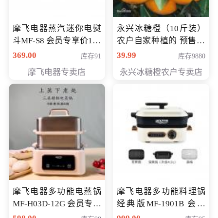
摩飞电器蒸汽迷你电熨
永兴冰糖橙（10斤装）
斗MF-S8 会员专享价168
农户自家种植的 预售10
元
万斤 会员包邮专享价
369.00
39.99
库存91
库存9880
29.99元
摩飞电器专卖店
永兴冰糖橙农户专卖店
摩飞电器多功能电蒸锅
摩飞电器多功能料理锅
MF-H03D-12G 会员专享
经典版MF-1901B 会员
价398元
专享价399元