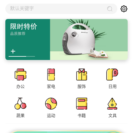
默认关键字
办公
家电
服饰
日用
蔬果
运动
书籍
文具