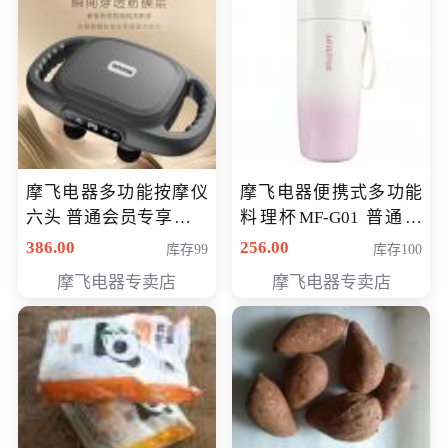
摩飞电器多功能按摩仪
摩飞电器便携式多功能
六头 普通会员专享价格
料理杯MF-G01 普通会
199元
员专享价格118元
386.00
256.00
库存99
库存100
摩飞电器专卖店
摩飞电器专卖店