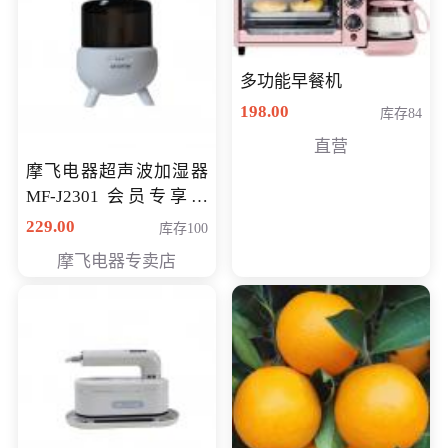
多功能早餐机
198.00
库存84
直营
摩飞电器超声波加湿器
MF-J2301 会员专享价
168元
229.00
库存100
摩飞电器专卖店