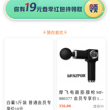
猜你喜欢
摩飞电器筋膜枪MF-
980377 会员专享价199
白薯5斤装 普通会员专
元
356.00
库存99
享价10元