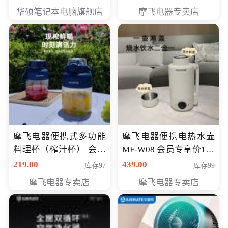
员专享价6998元
华硕笔记本电脑旗舰店
摩飞电器专卖店
摩飞电器便携式多功能
摩飞电器便携电热水壶
料理杯（榨汁杯） 会员
MF-W08 会员专享价198
专享价118元
元
219.00
439.00
库存97
库存99
摩飞电器专卖店
摩飞电器专卖店