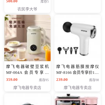
500.00
库存5
农民李大爷
摩飞电器破壁豆浆机
摩飞电器筋膜按摩仪
MF-004A 会员专享价
MF-8166 会员专享价168
168元
元
359.00
239.00
库存95
库存98
摩飞电器专卖店
摩飞电器专卖店