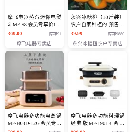
摩飞电器蒸汽迷你电熨
永兴冰糖橙（10斤装）
斗MF-S8 会员专享价168
农户自家种植的 预售10
元
万斤 会员包邮专享价
369.00
39.99
库存91
库存9880
29.99元
摩飞电器专卖店
永兴冰糖橙农户专卖店
摩飞电器多功能电蒸锅
摩飞电器多功能料理锅
MF-H03D-12G 会员专享
经典版MF-1901B 会员
价398元
专享价399元