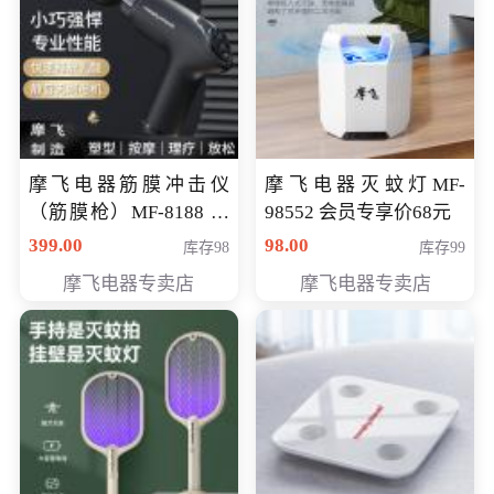
摩飞电器筋膜冲击仪
摩飞电器灭蚊灯MF-
（筋膜枪）MF-8188 会
98552 会员专享价68元
员专享价268元
399.00
98.00
库存98
库存99
摩飞电器专卖店
摩飞电器专卖店