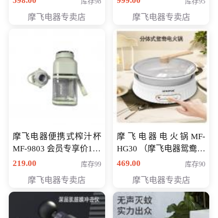
598.00
999.00
库存98
库存95
摩飞电器专卖店
摩飞电器专卖店
摩飞电器便携式榨汁杯
摩飞电器电火锅MF-
MF-9803 会员专享价138
HG30 （摩飞电器鸳鸯锅
元
MF-HG30 ） 会员专享价
219.00
469.00
库存99
库存90
319元
摩飞电器专卖店
摩飞电器专卖店