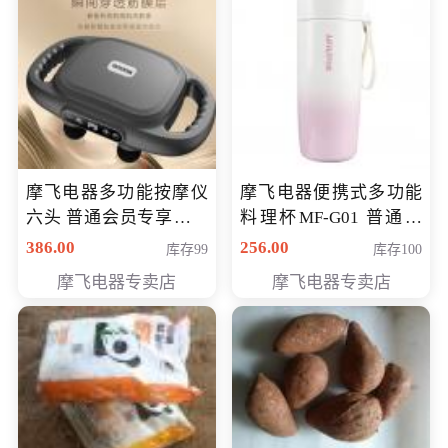
摩飞电器多功能按摩仪
摩飞电器便携式多功能
六头 普通会员专享价格
料理杯MF-G01 普通会
199元
员专享价格118元
386.00
256.00
库存99
库存100
摩飞电器专卖店
摩飞电器专卖店