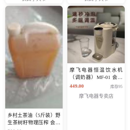
摩飞电器恒温饮水机
（调奶器）MF-01 会员
专享价366元
449.00
库存95
摩飞电器专卖店
乡村土茶油（5斤装）野
生茶树籽物理压榨 会员
专享价400元