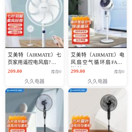
艾美特（AIRMATE）七
艾美特（AIRMATE）电
页家用遥控电风扇7档风
风扇空气循环扇FA18-
X168
量空气循环摇头立式落
209.00
299.00
库存0
库存0
地扇节能轻音柔风预约
久久电器
久久电器
定时落地式风扇CS35-
R20