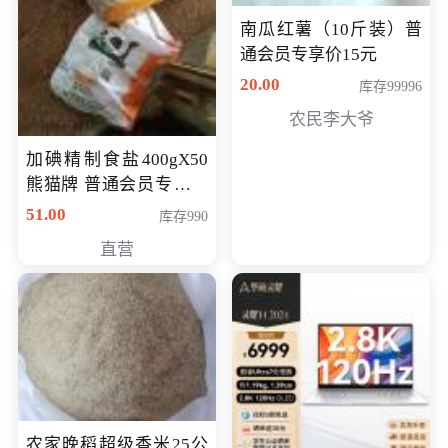
南瓜红薯（10斤装）普
通会员专享价15元
20.00
库存99996
农民李大爷
加碘精制食盐400gX50
熊猫牌 普通会员专享价
格50元
51.00
库存990
直营
农家晚稻超级香米25公