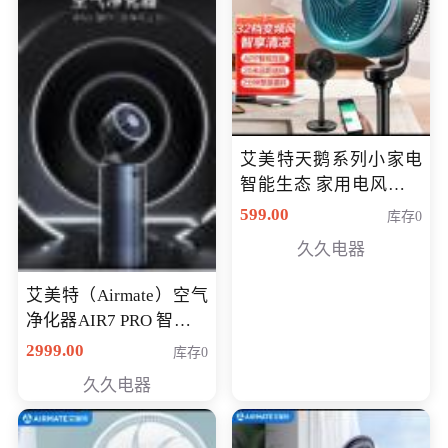
艾美特天鹅系列小家电
智能生态 家用电风扇直
流变频节能轻音空气循
599.00
库存0
环扇CA23-AD18(黑天
久久电器
鹅，白天鹅智能)
艾美特（Airmate）空气
净化器AIR7 PRO 智能全
屋空气循环负离子旗舰
2999.00
库存0
款净化器
久久电器