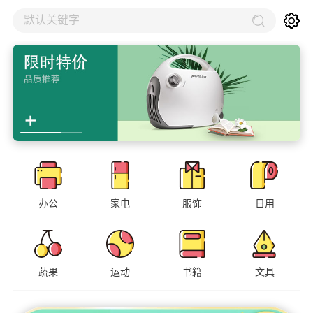
默认关键字
办公
家电
服饰
日用
蔬果
运动
书籍
文具