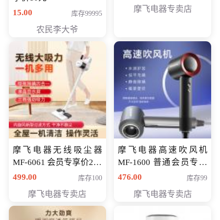
摩飞电器专卖店
15.00
库存99995
农民李大爷
摩飞电器无线吸尘器
摩飞电器高速吹风机
MF-6061 会员专享价299
MF-1600 普通会员专享
元
价298元
499.00
476.00
库存100
库存99
摩飞电器专卖店
摩飞电器专卖店