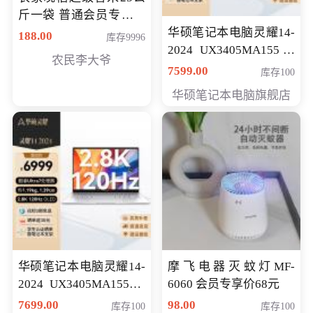
斤一袋 普通会员专享价
格178元
华硕笔记本电脑灵耀14-
188.00
库存9996
2024 UX3405MA155冰
农民李大爷
川银 oled 智慧轻薄本 会
7599.00
库存100
员专享价6898元
华硕笔记本电脑旗舰店
华硕笔记本电脑灵耀14-
摩飞电器灭蚊灯MF-
2024 UX3405MA155夜
6060 会员专享价68元
空蓝 oled 智慧轻薄本 会
7699.00
98.00
库存100
库存100