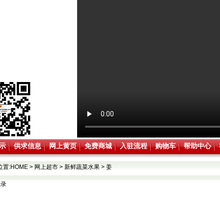
示
供求信息
网上黄页
免费商城
入驻流程
购物车
帮助中心
位置:
HOME
>
网上超市
>
新鲜蔬菜水果
>
姜
记录