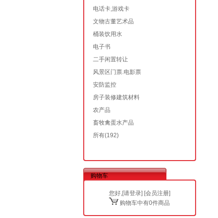
电话卡,游戏卡
文物古董艺术品
桶装饮用水
电子书
二手闲置转让
风景区门票.电影票
安防监控
房子装修建筑材料
农产品
畜牧禽蛋水产品
所有
(192)
购物车
您好,[
请登录
] [
会员注册
]
购物车中有0件商品