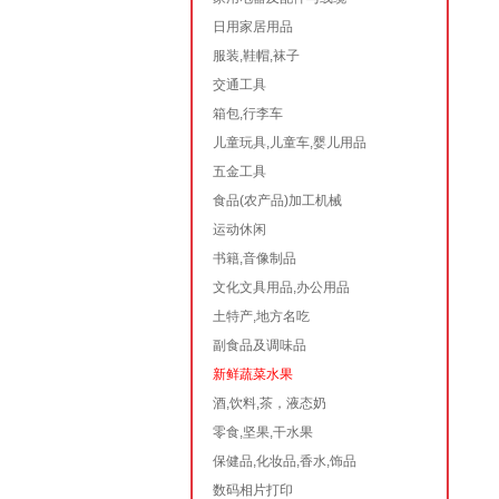
日用家居用品
服装,鞋帽,袜子
交通工具
箱包,行李车
儿童玩具,儿童车,婴儿用品
五金工具
食品(农产品)加工机械
运动休闲
书籍,音像制品
文化文具用品,办公用品
土特产,地方名吃
副食品及调味品
新鲜蔬菜水果
酒,饮料,茶，液态奶
零食,坚果,干水果
保健品,化妆品,香水,饰品
数码相片打印