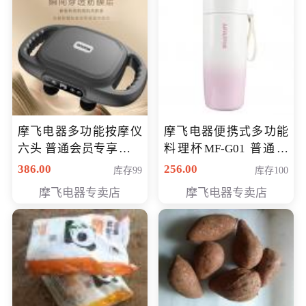
摩飞电器多功能按摩仪
摩飞电器便携式多功能
六头 普通会员专享价格
料理杯MF-G01 普通会
199元
员专享价格118元
386.00
256.00
库存99
库存100
摩飞电器专卖店
摩飞电器专卖店