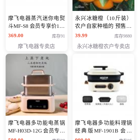
摩飞电器蒸汽迷你电熨
永兴冰糖橙（10斤装）
斗MF-S8 会员专享价168
农户自家种植的 预售10
元
万斤 会员包邮专享价
369.00
39.99
库存91
库存9880
29.99元
摩飞电器专卖店
永兴冰糖橙农户专卖店
摩飞电器多功能电蒸锅
摩飞电器多功能料理锅
MF-H03D-12G 会员专享
经典版MF-1901B 会员
价398元
专享价399元