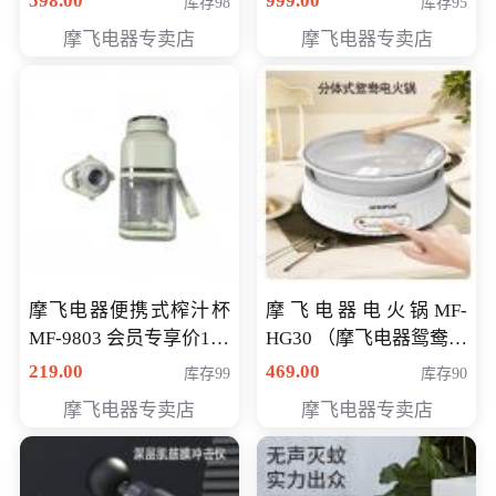
598.00
999.00
库存98
库存95
摩飞电器专卖店
摩飞电器专卖店
摩飞电器便携式榨汁杯
摩飞电器电火锅MF-
MF-9803 会员专享价138
HG30 （摩飞电器鸳鸯锅
元
MF-HG30 ） 会员专享价
219.00
469.00
库存99
库存90
319元
摩飞电器专卖店
摩飞电器专卖店