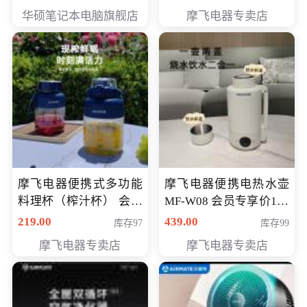
员专享价6998元
华硕笔记本电脑旗舰店
摩飞电器专卖店
摩飞电器便携式多功能
摩飞电器便携电热水壶
料理杯（榨汁杯） 会员
MF-W08 会员专享价198
专享价118元
元
219.00
439.00
库存97
库存99
摩飞电器专卖店
摩飞电器专卖店