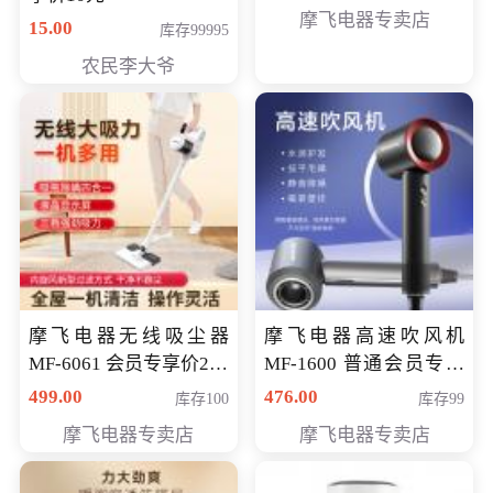
摩飞电器专卖店
15.00
库存99995
农民李大爷
摩飞电器无线吸尘器
摩飞电器高速吹风机
MF-6061 会员专享价299
MF-1600 普通会员专享
元
价298元
499.00
476.00
库存100
库存99
摩飞电器专卖店
摩飞电器专卖店