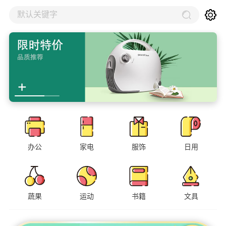
默认关键字
办公
家电
服饰
日用
蔬果
运动
书籍
文具