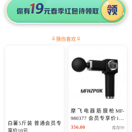
猜你喜欢
摩飞电器筋膜枪MF-
980377 会员专享价199
白薯5斤装 普通会员专
元
356.00
库存99
享价10元