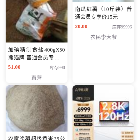
南瓜红薯（10斤装）普
通会员专享价15元
20.00
库存99996
农民李大爷
加碘精制食盐400gX50
熊猫牌 普通会员专享价
格50元
51.00
库存990
直营
农家晚稻超级香米25公