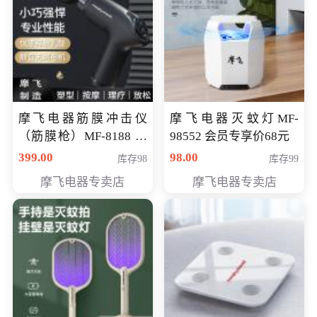
摩飞电器筋膜冲击仪
摩飞电器灭蚊灯MF-
（筋膜枪）MF-8188 会
98552 会员专享价68元
员专享价268元
399.00
98.00
库存98
库存99
摩飞电器专卖店
摩飞电器专卖店