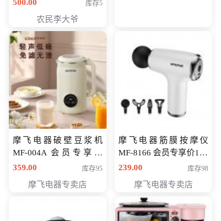
500.00
库存5
农民李大爷
摩飞电器破壁豆浆机
摩飞电器筋膜按摩仪
MF-004A 会员专享价
MF-8166 会员专享价168
168元
元
359.00
239.00
库存95
库存98
摩飞电器专卖店
摩飞电器专卖店