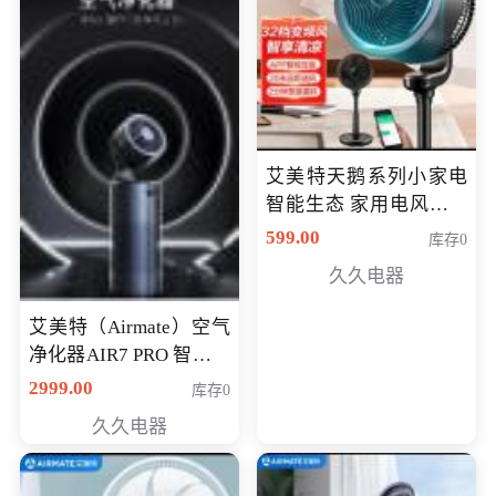
艾美特天鹅系列小家电
智能生态 家用电风扇直
流变频节能轻音空气循
599.00
库存0
环扇CA23-AD18(黑天
久久电器
鹅，白天鹅智能)
艾美特（Airmate）空气
净化器AIR7 PRO 智能全
屋空气循环负离子旗舰
2999.00
库存0
款净化器
久久电器