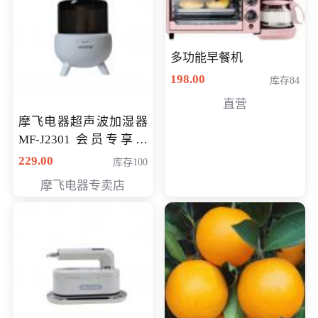
多功能早餐机
198.00
库存84
直营
摩飞电器超声波加湿器
MF-J2301 会员专享价
168元
229.00
库存100
摩飞电器专卖店