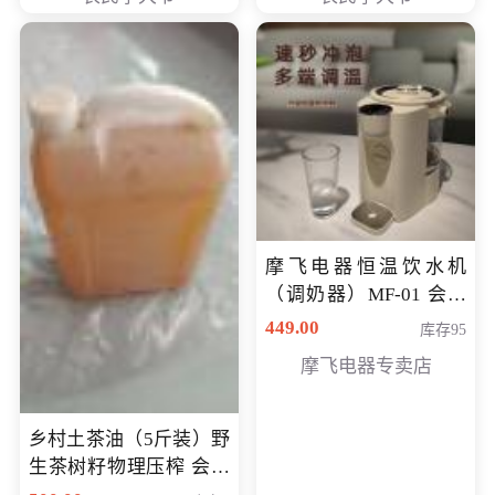
摩飞电器恒温饮水机
（调奶器）MF-01 会员
专享价366元
449.00
库存95
摩飞电器专卖店
乡村土茶油（5斤装）野
生茶树籽物理压榨 会员
专享价400元