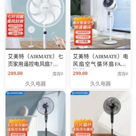
艾美特（AIRMATE）七
艾美特（AIRMATE）电
页家用遥控电风扇7档风
风扇空气循环扇FA18-
X168
量空气循环摇头立式落
209.00
299.00
库存0
库存0
地扇节能轻音柔风预约
久久电器
久久电器
定时落地式风扇CS35-
R20