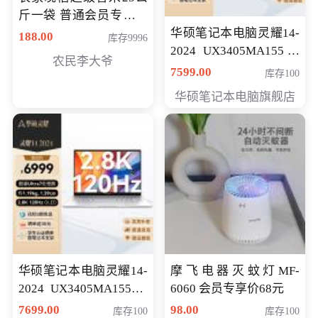
斤一袋 普通会员专享价
格178元
华硕笔记本电脑灵耀14-
188.00
库存9996
2024 UX3405MA155冰
农民李大爷
川银 oled 智慧轻薄本 会
7599.00
库存100
员专享价6898元
华硕笔记本电脑旗舰店
华硕笔记本电脑灵耀14-
摩飞电器灭蚊灯MF-
2024 UX3405MA155夜
6060 会员专享价68元
空蓝 oled 智慧轻薄本 会
7699.00
98.00
库存100
库存100