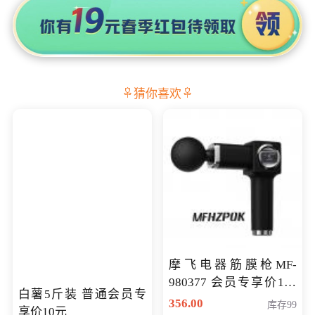
猜你喜欢
摩飞电器筋膜枪MF-
980377 会员专享价199
白薯5斤装 普通会员专
元
356.00
库存99
享价10元