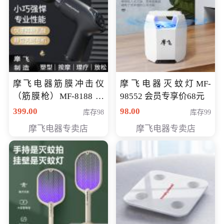
摩飞电器筋膜冲击仪
摩飞电器灭蚊灯MF-
（筋膜枪）MF-8188 会
98552 会员专享价68元
员专享价268元
399.00
98.00
库存98
库存99
摩飞电器专卖店
摩飞电器专卖店