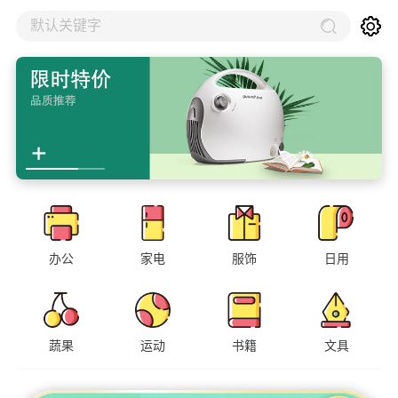
默认关键字
办公
家电
服饰
日用
蔬果
运动
书籍
文具