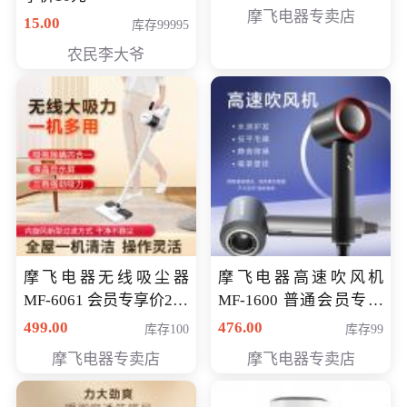
摩飞电器专卖店
15.00
库存99995
农民李大爷
摩飞电器无线吸尘器
摩飞电器高速吹风机
MF-6061 会员专享价299
MF-1600 普通会员专享
元
价298元
499.00
476.00
库存100
库存99
摩飞电器专卖店
摩飞电器专卖店