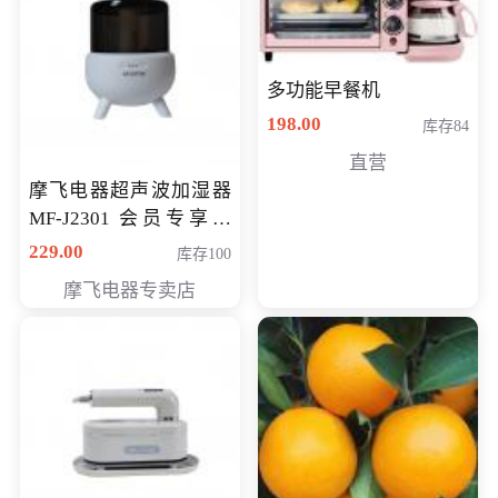
多功能早餐机
198.00
库存84
直营
摩飞电器超声波加湿器
MF-J2301 会员专享价
168元
229.00
库存100
摩飞电器专卖店