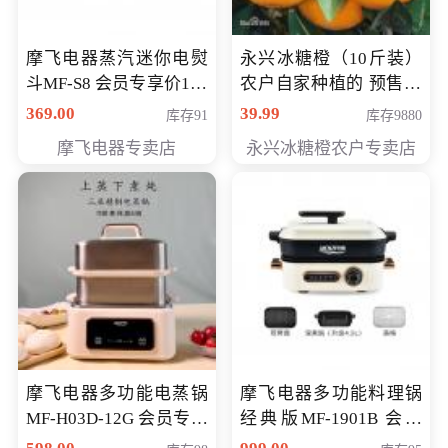
摩飞电器蒸汽迷你电熨
永兴冰糖橙（10斤装）
斗MF-S8 会员专享价168
农户自家种植的 预售10
元
万斤 会员包邮专享价
369.00
39.99
库存91
库存9880
29.99元
摩飞电器专卖店
永兴冰糖橙农户专卖店
摩飞电器多功能电蒸锅
摩飞电器多功能料理锅
MF-H03D-12G 会员专享
经典版MF-1901B 会员
价398元
专享价399元