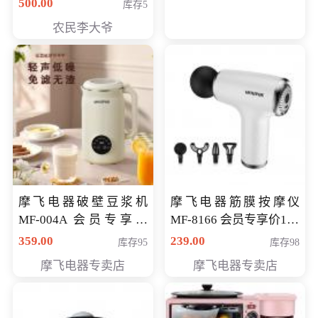
500.00
库存5
农民李大爷
摩飞电器破壁豆浆机
摩飞电器筋膜按摩仪
MF-004A 会员专享价
MF-8166 会员专享价168
168元
元
359.00
239.00
库存95
库存98
摩飞电器专卖店
摩飞电器专卖店