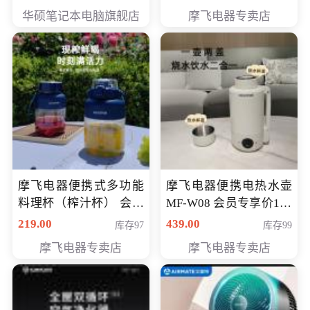
员专享价6998元
华硕笔记本电脑旗舰店
摩飞电器专卖店
摩飞电器便携式多功能
摩飞电器便携电热水壶
料理杯（榨汁杯） 会员
MF-W08 会员专享价198
专享价118元
元
219.00
439.00
库存97
库存99
摩飞电器专卖店
摩飞电器专卖店