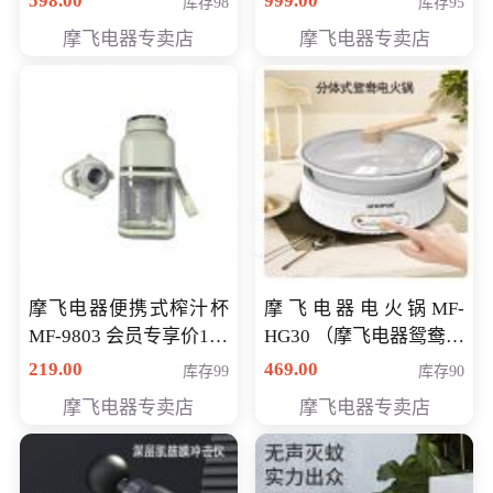
598.00
999.00
库存98
库存95
摩飞电器专卖店
摩飞电器专卖店
摩飞电器便携式榨汁杯
摩飞电器电火锅MF-
MF-9803 会员专享价138
HG30 （摩飞电器鸳鸯锅
元
MF-HG30 ） 会员专享价
219.00
469.00
库存99
库存90
319元
摩飞电器专卖店
摩飞电器专卖店