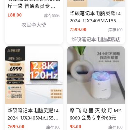
斤一袋 普通会员专享价
格178元
华硕笔记本电脑灵耀14-
188.00
库存9996
2024 UX3405MA155冰
农民李大爷
川银 oled 智慧轻薄本 会
7599.00
库存100
员专享价6898元
华硕笔记本电脑旗舰店
华硕笔记本电脑灵耀14-
摩飞电器灭蚊灯MF-
2024 UX3405MA155夜
6060 会员专享价68元
空蓝 oled 智慧轻薄本 会
7699.00
98.00
库存100
库存100