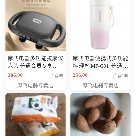
摩飞电器多功能按摩仪
摩飞电器便携式多功能
六头 普通会员专享价格
料理杯MF-G01 普通会
199元
员专享价格118元
386.00
256.00
库存99
库存100
摩飞电器专卖店
摩飞电器专卖店