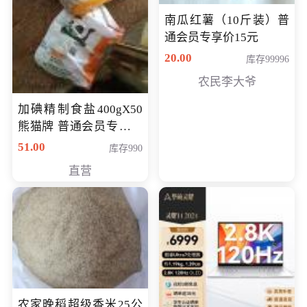
南瓜红薯（10斤装）普
通会员专享价15元
20.00
库存99996
农民李大爷
加碘精制食盐400gX50
熊猫牌 普通会员专享价
格50元
51.00
库存990
直营
农家晚稻超级香米25公