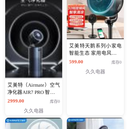
艾美特天鹅系列小家电
智能生态 家用电风扇直
流变频节能轻音空气循
599.00
库存0
环扇CA23-AD18(黑天
久久电器
鹅，白天鹅智能)
艾美特（Airmate）空气
净化器AIR7 PRO 智能全
屋空气循环负离子旗舰
2999.00
库存0
款净化器
久久电器