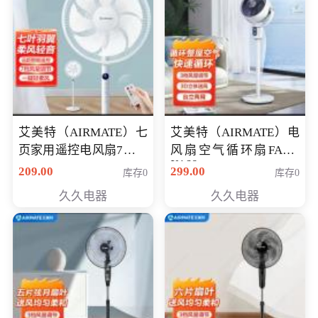
艾美特（AIRMATE）七
艾美特（AIRMATE）电
页家用遥控电风扇7档风
风扇空气循环扇FA18-
X168
量空气循环摇头立式落
209.00
299.00
库存0
库存0
地扇节能轻音柔风预约
久久电器
久久电器
定时落地式风扇CS35-
R20