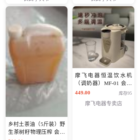
摩飞电器恒温饮水机
（调奶器）MF-01 会员
专享价366元
449.00
库存95
摩飞电器专卖店
乡村土茶油（5斤装）野
生茶树籽物理压榨 会员
专享价400元