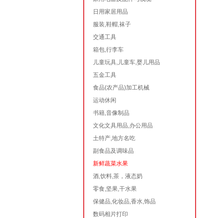
日用家居用品
服装,鞋帽,袜子
交通工具
箱包,行李车
儿童玩具,儿童车,婴儿用品
五金工具
食品(农产品)加工机械
运动休闲
书籍,音像制品
文化文具用品,办公用品
土特产,地方名吃
副食品及调味品
新鲜蔬菜水果
酒,饮料,茶，液态奶
零食,坚果,干水果
保健品,化妆品,香水,饰品
数码相片打印