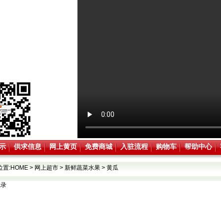
示
供求信息
网上黄页
免费商城
入驻流程
购物车
帮助中心
位置:
HOME
>
网上超市
>
新鲜蔬菜水果
>
黄瓜
记录