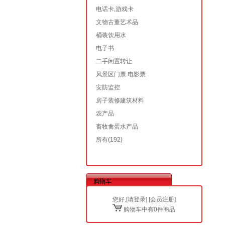
电话卡,游戏卡
文物古董艺术品
桶装饮用水
电子书
二手闲置转让
风景区门票.电影票
安防监控
房子装修建筑材料
农产品
畜牧禽蛋水产品
所有
(192)
购物车
您好,[
请登录
] [
会员注册
]
购物车中有0件商品