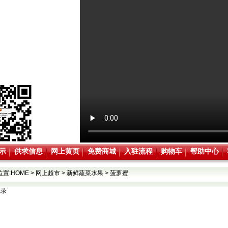
示
供求信息
网上黄页
免费商城
入驻流程
购物车
帮助中心
位置:
HOME
>
网上超市
>
新鲜蔬菜水果
>
菠萝蜜
记录