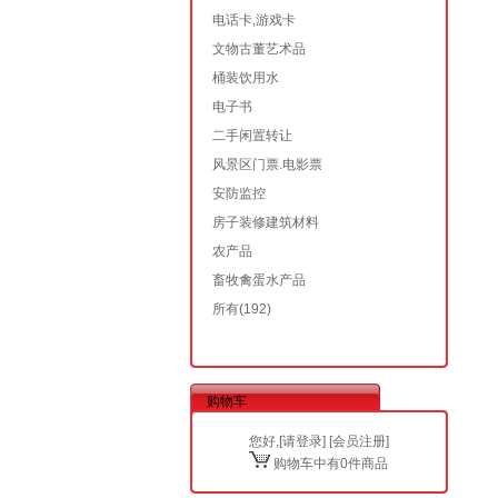
电话卡,游戏卡
文物古董艺术品
桶装饮用水
电子书
二手闲置转让
风景区门票.电影票
安防监控
房子装修建筑材料
农产品
畜牧禽蛋水产品
所有
(192)
购物车
您好,[
请登录
] [
会员注册
]
购物车中有0件商品