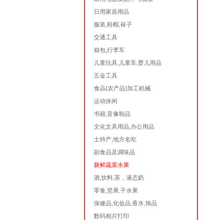
日用家居用品
服装,鞋帽,袜子
交通工具
箱包,行李车
儿童玩具,儿童车,婴儿用品
五金工具
食品(农产品)加工机械
运动休闲
书籍,音像制品
文化文具用品,办公用品
土特产,地方名吃
副食品及调味品
新鲜蔬菜水果
酒,饮料,茶，液态奶
零食,坚果,干水果
保健品,化妆品,香水,饰品
数码相片打印