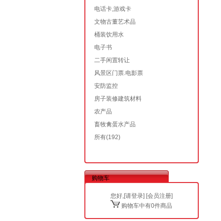
电话卡,游戏卡
文物古董艺术品
桶装饮用水
电子书
二手闲置转让
风景区门票.电影票
安防监控
房子装修建筑材料
农产品
畜牧禽蛋水产品
所有
(192)
购物车
您好,[
请登录
] [
会员注册
]
购物车中有0件商品