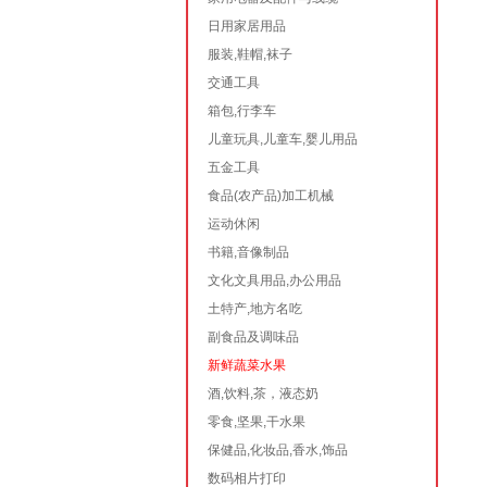
日用家居用品
服装,鞋帽,袜子
交通工具
箱包,行李车
儿童玩具,儿童车,婴儿用品
五金工具
食品(农产品)加工机械
运动休闲
书籍,音像制品
文化文具用品,办公用品
土特产,地方名吃
副食品及调味品
新鲜蔬菜水果
酒,饮料,茶，液态奶
零食,坚果,干水果
保健品,化妆品,香水,饰品
数码相片打印