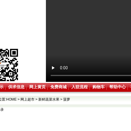
示
供求信息
网上黄页
免费商城
入驻流程
购物车
帮助中心
位置:
HOME
>
网上超市
>
新鲜蔬菜水果
>
菠萝
记录