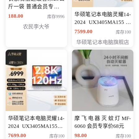
斤一袋 普通会员专享价
格178元
华硕笔记本电脑灵耀14-
188.00
库存9996
2024 UX3405MA155冰
农民李大爷
川银 oled 智慧轻薄本 会
7599.00
库存100
员专享价6898元
华硕笔记本电脑旗舰店
华硕笔记本电脑灵耀14-
摩飞电器灭蚊灯MF-
2024 UX3405MA155夜
6060 会员专享价68元
空蓝 oled 智慧轻薄本 会
7699.00
98.00
库存100
库存100