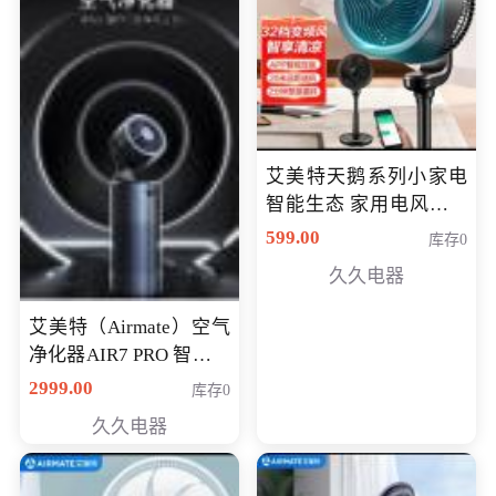
艾美特天鹅系列小家电
智能生态 家用电风扇直
流变频节能轻音空气循
599.00
库存0
环扇CA23-AD18(黑天
久久电器
鹅，白天鹅智能)
艾美特（Airmate）空气
净化器AIR7 PRO 智能全
屋空气循环负离子旗舰
2999.00
库存0
款净化器
久久电器