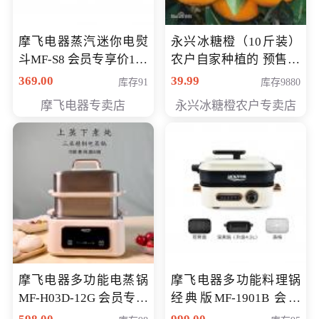
摩飞电器蒸汽迷你电熨
永兴冰糖橙（10斤装）
斗MF-S8 会员专享价168
农户自家种植的 预售10
元
万斤 会员包邮专享价
369.00
39.99
库存91
库存9880
29.99元
摩飞电器专卖店
永兴冰糖橙农户专卖店
摩飞电器多功能电蒸锅
摩飞电器多功能料理锅
MF-H03D-12G 会员专享
经典版MF-1901B 会员
价398元
专享价399元