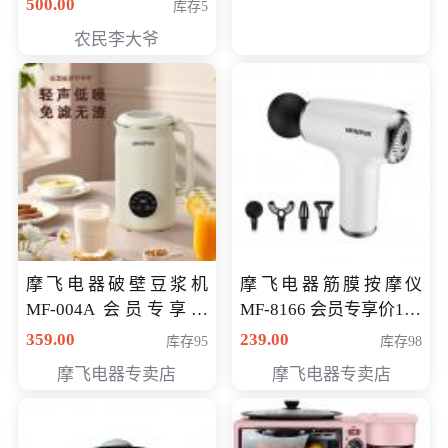
500.00
库存5
农民李大爷
摩飞电器破壁豆浆机
摩飞电器筋膜按摩仪
MF-004A 会员专享价
MF-8166 会员专享价168
168元
元
359.00
239.00
库存95
库存98
摩飞电器专卖店
摩飞电器专卖店