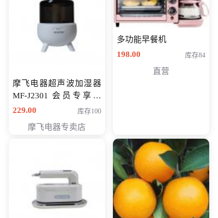
多功能早餐机
198.00
库存84
直营
摩飞电器超声波加湿器
MF-J2301 会员专享价
168元
229.00
库存100
摩飞电器专卖店