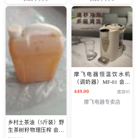
摩飞电器恒温饮水机
（调奶器）MF-01 会员
专享价366元
449.00
库存95
摩飞电器专卖店
乡村土茶油（5斤装）野
生茶树籽物理压榨 会员
专享价400元