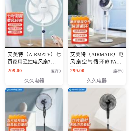
艾美特（AIRMATE）七
艾美特（AIRMATE）电
页家用遥控电风扇7档风
风扇空气循环扇FA18-
X168
量空气循环摇头立式落
209.00
299.00
库存0
库存0
地扇节能轻音柔风预约
久久电器
久久电器
定时落地式风扇CS35-
R20