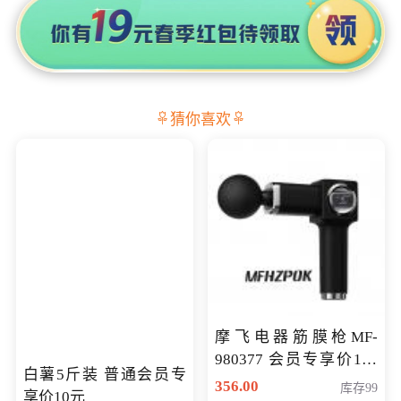
猜你喜欢
摩飞电器筋膜枪MF-
980377 会员专享价199
白薯5斤装 普通会员专
元
356.00
库存99
享价10元