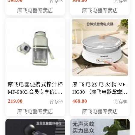
598.00
999.00
库存98
库存95
摩飞电器专卖店
摩飞电器专卖店
摩飞电器便携式榨汁杯
摩飞电器电火锅MF-
MF-9803 会员专享价138
HG30 （摩飞电器鸳鸯锅
元
MF-HG30 ） 会员专享价
219.00
469.00
库存99
库存90
319元
摩飞电器专卖店
摩飞电器专卖店