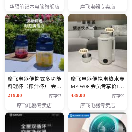
员专享价6998元
华硕笔记本电脑旗舰店
摩飞电器专卖店
摩飞电器便携式多功能
摩飞电器便携电热水壶
料理杯（榨汁杯） 会员
MF-W08 会员专享价198
专享价118元
元
219.00
439.00
库存97
库存99
摩飞电器专卖店
摩飞电器专卖店