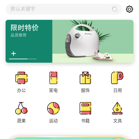
默认关键字
办公
家电
服饰
日用
蔬果
运动
书籍
文具