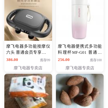
摩飞电器多功能按摩仪
摩飞电器便携式多功能
六头 普通会员专享价格
料理杯MF-G01 普通会
199元
员专享价格118元
386.00
256.00
库存99
库存100
摩飞电器专卖店
摩飞电器专卖店