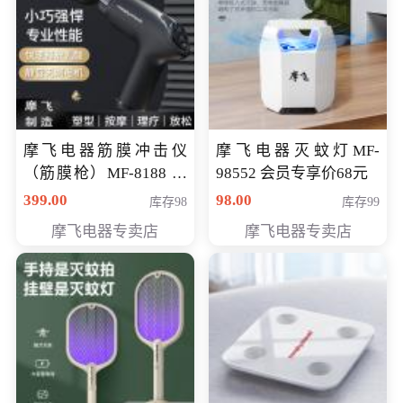
摩飞电器筋膜冲击仪
摩飞电器灭蚊灯MF-
（筋膜枪）MF-8188 会
98552 会员专享价68元
员专享价268元
399.00
98.00
库存98
库存99
摩飞电器专卖店
摩飞电器专卖店