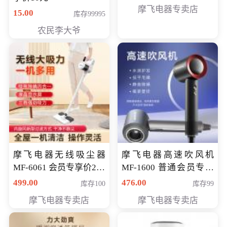
摩飞电器专卖店
15.00
库存99995
农民李大爷
摩飞电器无线吸尘器
摩飞电器高速吹风机
MF-6061 会员专享价299
MF-1600 普通会员专享
元
价298元
499.00
476.00
库存100
库存99
摩飞电器专卖店
摩飞电器专卖店