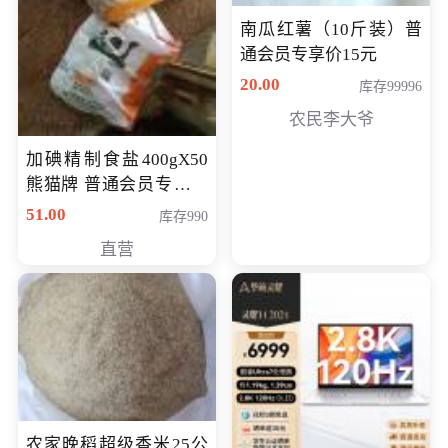
南瓜红薯（10斤装）普
通会员专享价15元
20.00
库存99996
农民李大爷
加碘精制食盐400gX50
熊猫牌 普通会员专享价
格50元
51.00
库存990
直营
农家晚稻超级香米25公