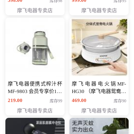
598.00
999.00
库存98
库存95
摩飞电器专卖店
摩飞电器专卖店
摩飞电器便携式榨汁杯
摩飞电器电火锅MF-
MF-9803 会员专享价138
HG30 （摩飞电器鸳鸯锅
元
MF-HG30 ） 会员专享价
219.00
469.00
库存99
库存90
319元
摩飞电器专卖店
摩飞电器专卖店