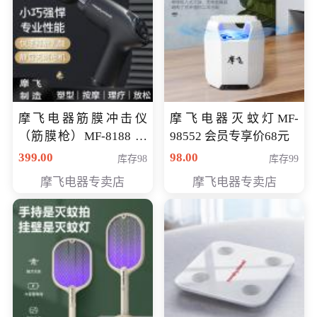
摩飞电器筋膜冲击仪
摩飞电器灭蚊灯MF-
（筋膜枪）MF-8188 会
98552 会员专享价68元
员专享价268元
399.00
98.00
库存98
库存99
摩飞电器专卖店
摩飞电器专卖店