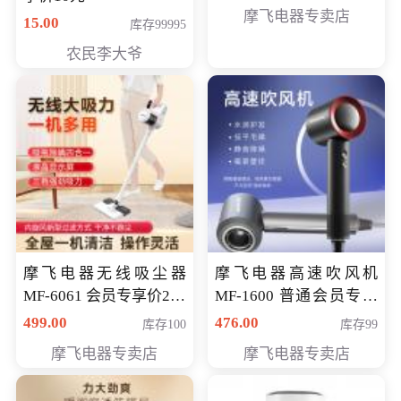
摩飞电器专卖店
15.00
库存99995
农民李大爷
摩飞电器无线吸尘器
摩飞电器高速吹风机
MF-6061 会员专享价299
MF-1600 普通会员专享
元
价298元
499.00
476.00
库存100
库存99
摩飞电器专卖店
摩飞电器专卖店