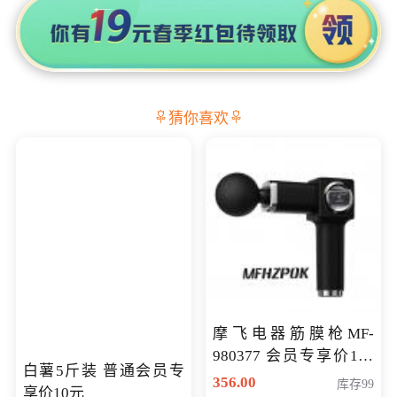
猜你喜欢
摩飞电器筋膜枪MF-
980377 会员专享价199
白薯5斤装 普通会员专
元
356.00
库存99
享价10元