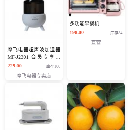
多功能早餐机
198.00
库存84
直营
摩飞电器超声波加湿器
MF-J2301 会员专享价
168元
229.00
库存100
摩飞电器专卖店