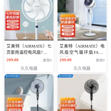
艾美特（AIRMATE）七
艾美特（AIRMATE）电
页家用遥控电风扇7档风
风扇空气循环扇FA18-
X168
量空气循环摇头立式落
209.00
299.00
库存0
库存0
地扇节能轻音柔风预约
久久电器
久久电器
定时落地式风扇CS35-
R20