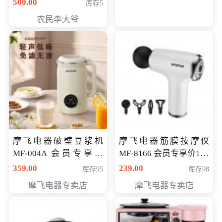
500.00
库存5
农民李大爷
摩飞电器破壁豆浆机
摩飞电器筋膜按摩仪
MF-004A 会员专享价
MF-8166 会员专享价168
168元
元
359.00
239.00
库存95
库存98
摩飞电器专卖店
摩飞电器专卖店