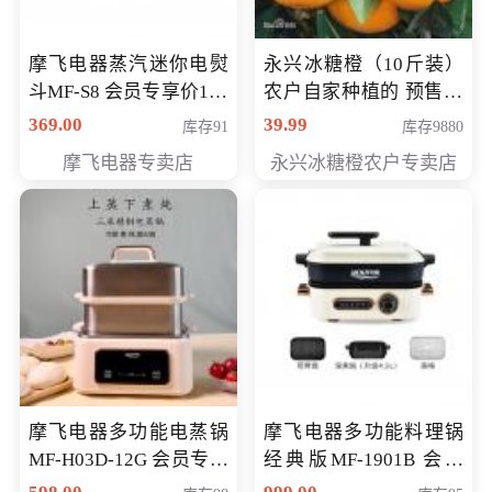
摩飞电器蒸汽迷你电熨
永兴冰糖橙（10斤装）
斗MF-S8 会员专享价168
农户自家种植的 预售10
元
万斤 会员包邮专享价
369.00
39.99
库存91
库存9880
29.99元
摩飞电器专卖店
永兴冰糖橙农户专卖店
摩飞电器多功能电蒸锅
摩飞电器多功能料理锅
MF-H03D-12G 会员专享
经典版MF-1901B 会员
价398元
专享价399元