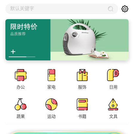
默认关键字
办公
家电
服饰
日用
蔬果
运动
书籍
文具