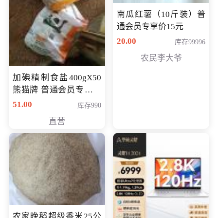
南瓜红薯（10斤装）普
通会员专享价15元
20.00
库存99996
农民李大爷
加碘精制食盐400gX50
熊猫牌 普通会员专享价
格50元
51.00
库存990
直营
农家晚稻超级香米25公