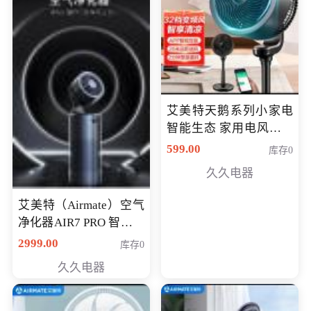
艾美特天鹅系列小家电
智能生态 家用电风扇直
流变频节能轻音空气循
599.00
库存0
环扇CA23-AD18(黑天
久久电器
鹅，白天鹅智能)
艾美特（Airmate）空气
净化器AIR7 PRO 智能全
屋空气循环负离子旗舰
2999.00
库存0
款净化器
久久电器