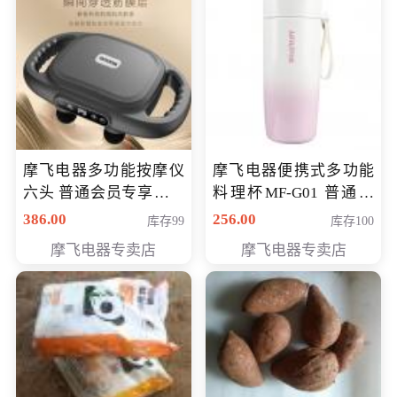
摩飞电器多功能按摩仪
摩飞电器便携式多功能
六头 普通会员专享价格
料理杯MF-G01 普通会
199元
员专享价格118元
386.00
256.00
库存99
库存100
摩飞电器专卖店
摩飞电器专卖店