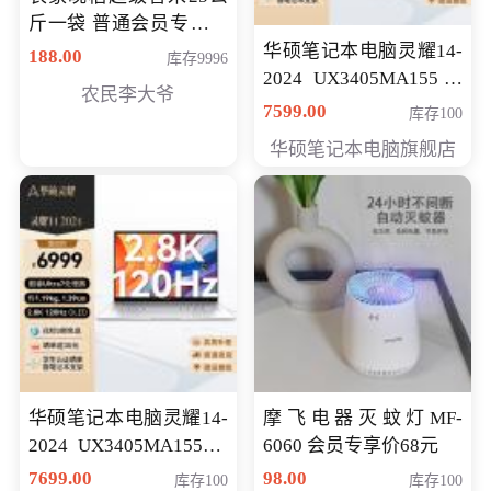
斤一袋 普通会员专享价
格178元
华硕笔记本电脑灵耀14-
188.00
库存9996
2024 UX3405MA155冰
农民李大爷
川银 oled 智慧轻薄本 会
7599.00
库存100
员专享价6898元
华硕笔记本电脑旗舰店
华硕笔记本电脑灵耀14-
摩飞电器灭蚊灯MF-
2024 UX3405MA155夜
6060 会员专享价68元
空蓝 oled 智慧轻薄本 会
7699.00
98.00
库存100
库存100