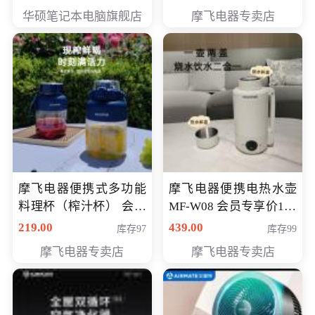
员专享价6998元
华硕笔记本电脑旗舰店
摩飞电器专卖店
摩飞电器便携式多功能
摩飞电器便携电热水壶
料理杯（榨汁杯） 会员
MF-W08 会员专享价198
专享价118元
元
219.00
439.00
库存97
库存99
摩飞电器专卖店
摩飞电器专卖店