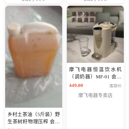
摩飞电器恒温饮水机
（调奶器）MF-01 会员
专享价366元
449.00
库存95
摩飞电器专卖店
乡村土茶油（5斤装）野
生茶树籽物理压榨 会员
专享价400元