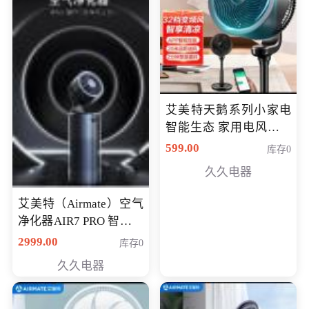
艾美特天鹅系列小家电
智能生态 家用电风扇直
流变频节能轻音空气循
599.00
库存0
环扇CA23-AD18(黑天
久久电器
鹅，白天鹅智能)
艾美特（Airmate）空气
净化器AIR7 PRO 智能全
屋空气循环负离子旗舰
2999.00
库存0
款净化器
久久电器