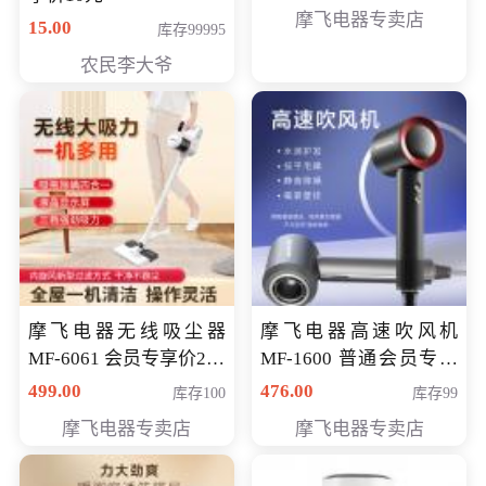
摩飞电器专卖店
15.00
库存99995
农民李大爷
摩飞电器无线吸尘器
摩飞电器高速吹风机
MF-6061 会员专享价299
MF-1600 普通会员专享
元
价298元
499.00
476.00
库存100
库存99
摩飞电器专卖店
摩飞电器专卖店