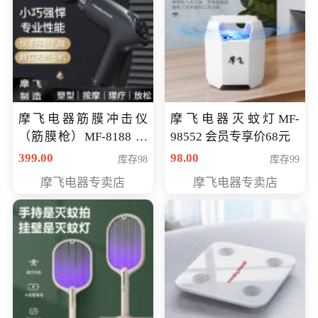
摩飞电器筋膜冲击仪
摩飞电器灭蚊灯MF-
（筋膜枪）MF-8188 会
98552 会员专享价68元
员专享价268元
399.00
98.00
库存98
库存99
摩飞电器专卖店
摩飞电器专卖店