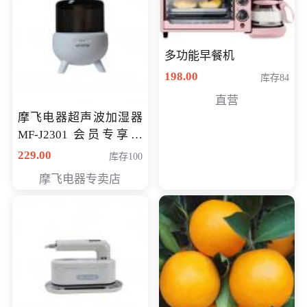
多功能早餐机
198.00
库存84
直营
摩飞电器超声波加湿器
MF-J2301 会员专享价
168元
229.00
库存100
摩飞电器专卖店