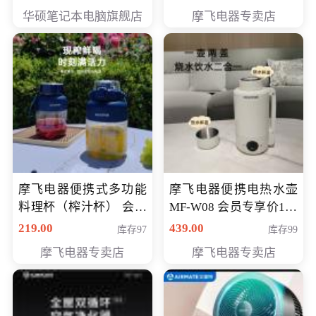
员专享价6998元
华硕笔记本电脑旗舰店
摩飞电器专卖店
摩飞电器便携式多功能
摩飞电器便携电热水壶
料理杯（榨汁杯） 会员
MF-W08 会员专享价198
专享价118元
元
219.00
439.00
库存97
库存99
摩飞电器专卖店
摩飞电器专卖店