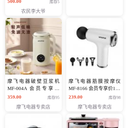
500.00
库存5
农民李大爷
摩飞电器破壁豆浆机
摩飞电器筋膜按摩仪
MF-004A 会员专享价
MF-8166 会员专享价168
168元
元
359.00
239.00
库存95
库存98
摩飞电器专卖店
摩飞电器专卖店