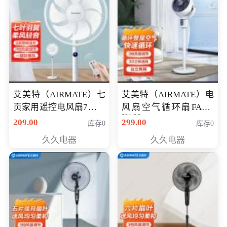
艾美特（AIRMATE）七
艾美特（AIRMATE）电
页家用遥控电风扇7档风
风扇空气循环扇FA18-
X168
量空气循环摇头立式落
209.00
299.00
库存0
库存0
地扇节能轻音柔风预约
久久电器
久久电器
定时落地式风扇CS35-
R20