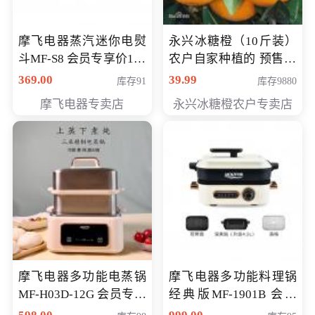
摩飞电器蒸汽迷你电熨
永兴冰糖橙（10斤装）
斗MF-S8 会员专享价168
农户自家种植的 预售10
元
万斤 会员包邮专享价
369.00
39.99
库存91
库存9880
29.99元
摩飞电器专卖店
永兴冰糖橙农户专卖店
摩飞电器多功能电蒸锅
摩飞电器多功能料理锅
MF-H03D-12G 会员专享
经典版MF-1901B 会员
价398元
专享价399元