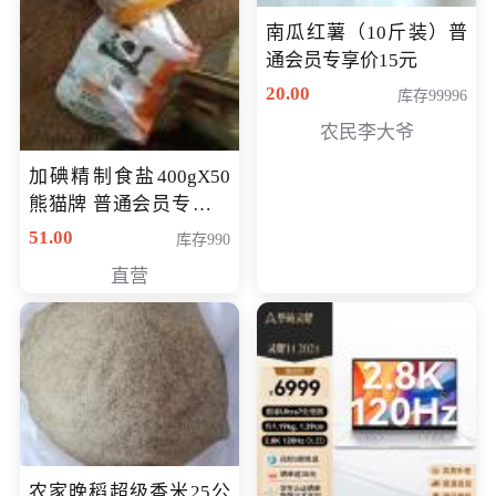
南瓜红薯（10斤装）普
通会员专享价15元
20.00
库存99996
农民李大爷
加碘精制食盐400gX50
熊猫牌 普通会员专享价
格50元
51.00
库存990
直营
农家晚稻超级香米25公