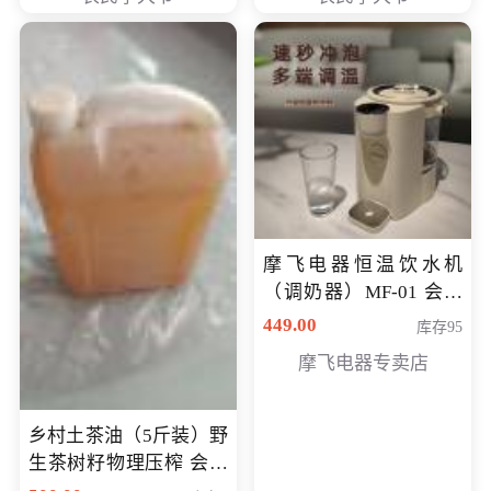
摩飞电器恒温饮水机
（调奶器）MF-01 会员
专享价366元
449.00
库存95
摩飞电器专卖店
乡村土茶油（5斤装）野
生茶树籽物理压榨 会员
专享价400元