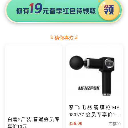
猜你喜欢
摩飞电器筋膜枪MF-
980377 会员专享价199
白薯5斤装 普通会员专
元
356.00
库存99
享价10元