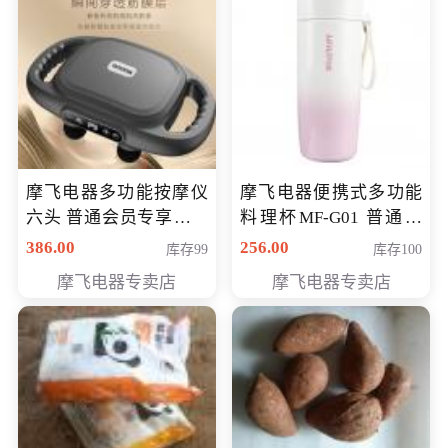
摩飞电器多功能按摩仪
摩飞电器便携式多功能
六头 普通会员专享价格
料理杯MF-G01 普通会
199元
员专享价格118元
386.00
256.00
库存99
库存100
摩飞电器专卖店
摩飞电器专卖店