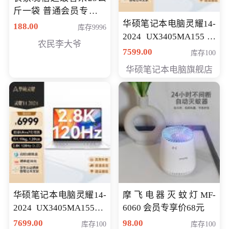
斤一袋 普通会员专享价
格178元
华硕笔记本电脑灵耀14-
188.00
库存9996
2024 UX3405MA155冰
农民李大爷
川银 oled 智慧轻薄本 会
7599.00
库存100
员专享价6898元
华硕笔记本电脑旗舰店
华硕笔记本电脑灵耀14-
摩飞电器灭蚊灯MF-
2024 UX3405MA155夜
6060 会员专享价68元
空蓝 oled 智慧轻薄本 会
7699.00
98.00
库存100
库存100