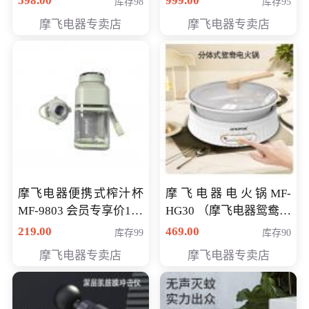
598.00
999.00
库存98
库存95
摩飞电器专卖店
摩飞电器专卖店
摩飞电器便携式榨汁杯
摩飞电器电火锅MF-
MF-9803 会员专享价138
HG30 （摩飞电器鸳鸯锅
元
MF-HG30 ） 会员专享价
219.00
469.00
库存99
库存90
319元
摩飞电器专卖店
摩飞电器专卖店