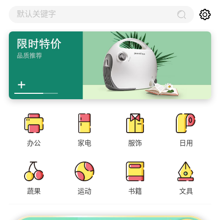
默认关键字
办公
家电
服饰
日用
蔬果
运动
书籍
文具