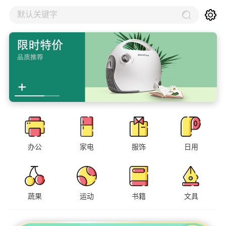
默认关键字
办公
家电
服饰
日用
蔬果
运动
书籍
文具