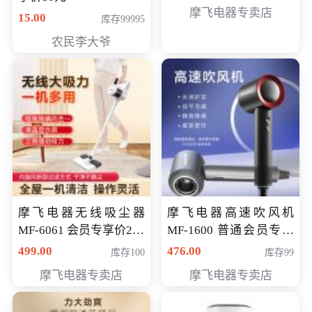
摩飞电器专卖店
15.00
库存99995
农民李大爷
摩飞电器无线吸尘器
摩飞电器高速吹风机
MF-6061 会员专享价299
MF-1600 普通会员专享
元
价298元
499.00
476.00
库存100
库存99
摩飞电器专卖店
摩飞电器专卖店