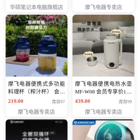
员专享价6998元
华硕笔记本电脑旗舰店
摩飞电器专卖店
摩飞电器便携式多功能
摩飞电器便携电热水壶
料理杯（榨汁杯） 会员
MF-W08 会员专享价198
专享价118元
元
219.00
439.00
库存97
库存99
摩飞电器专卖店
摩飞电器专卖店