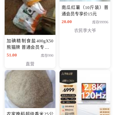
南瓜红薯（10斤装）普
通会员专享价15元
20.00
库存99996
农民李大爷
加碘精制食盐400gX50
熊猫牌 普通会员专享价
格50元
51.00
库存990
直营
农家晚稻超级香米25公