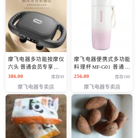
摩飞电器多功能按摩仪
摩飞电器便携式多功能
六头 普通会员专享价格
料理杯MF-G01 普通会
199元
员专享价格118元
386.00
256.00
库存99
库存100
摩飞电器专卖店
摩飞电器专卖店