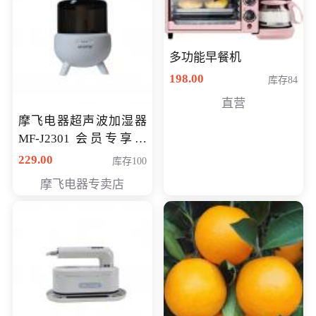
多功能早餐机
198.00
库存84
直营
摩飞电器超声波加湿器
MF-J2301 会员专享价
168元
229.00
库存100
摩飞电器专卖店