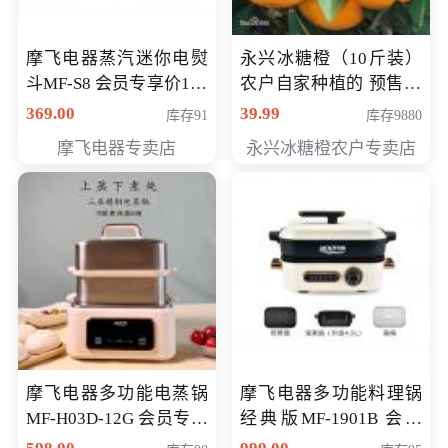
摩飞电器蒸汽迷你电熨
永兴冰糖橙（10斤装）
斗MF-S8 会员专享价168
农户自家种植的 预售10
元
万斤 会员包邮专享价
369.00
39.99
库存91
库存9880
29.99元
摩飞电器专卖店
永兴冰糖橙农户专卖店
摩飞电器多功能电蒸锅
摩飞电器多功能料理锅
MF-H03D-12G 会员专享
经典版MF-1901B 会员
价398元
专享价399元