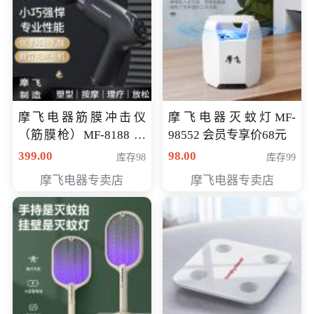
摩飞电器筋膜冲击仪
摩飞电器灭蚊灯MF-
（筋膜枪）MF-8188 会
98552 会员专享价68元
员专享价268元
399.00
98.00
库存98
库存99
摩飞电器专卖店
摩飞电器专卖店