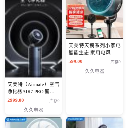
艾美特天鹅系列小家电
智能生态 家用电风扇直
流变频节能轻音空气循
599.00
库存0
环扇CA23-AD18(黑天
久久电器
鹅，白天鹅智能)
艾美特（Airmate）空气
净化器AIR7 PRO 智能全
屋空气循环负离子旗舰
2999.00
库存0
款净化器
久久电器