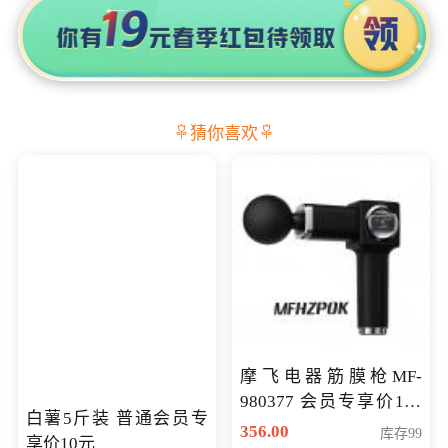
猜你喜欢
摩飞电器筋膜枪MF-
980377 会员专享价199
白薯5斤装 普通会员专
元
356.00
库存99
享价10元