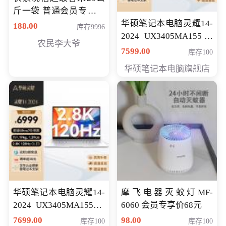
斤一袋 普通会员专享价
格178元
华硕笔记本电脑灵耀14-
188.00
库存9996
2024 UX3405MA155冰
农民李大爷
川银 oled 智慧轻薄本 会
7599.00
库存100
员专享价6898元
华硕笔记本电脑旗舰店
华硕笔记本电脑灵耀14-
摩飞电器灭蚊灯MF-
2024 UX3405MA155夜
6060 会员专享价68元
空蓝 oled 智慧轻薄本 会
7699.00
98.00
库存100
库存100