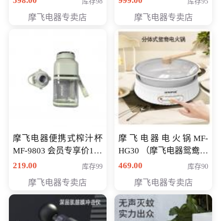
598.00
999.00
库存98
库存95
摩飞电器专卖店
摩飞电器专卖店
摩飞电器便携式榨汁杯
摩飞电器电火锅MF-
MF-9803 会员专享价138
HG30 （摩飞电器鸳鸯锅
元
MF-HG30 ） 会员专享价
219.00
469.00
库存99
库存90
319元
摩飞电器专卖店
摩飞电器专卖店