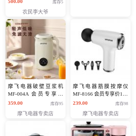
500.00
库存5
农民李大爷
摩飞电器破壁豆浆机
摩飞电器筋膜按摩仪
MF-004A 会员专享价
MF-8166 会员专享价168
168元
元
359.00
239.00
库存95
库存98
摩飞电器专卖店
摩飞电器专卖店