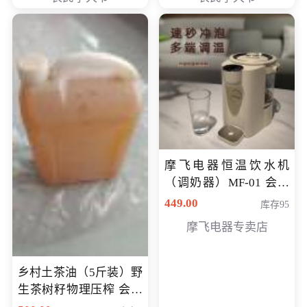
摩飞电器恒温饮水机
（调奶器）MF-01 会员
专享价366元
449.00
库存95
摩飞电器专卖店
乡村土茶油（5斤装）野
生茶树籽物理压榨 会员
专享价400元