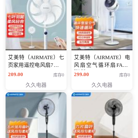
艾美特（AIRMATE）七
艾美特（AIRMATE）电
页家用遥控电风扇7档风
风扇空气循环扇FA18-
X168
量空气循环摇头立式落
209.00
299.00
库存0
库存0
地扇节能轻音柔风预约
久久电器
久久电器
定时落地式风扇CS35-
R20