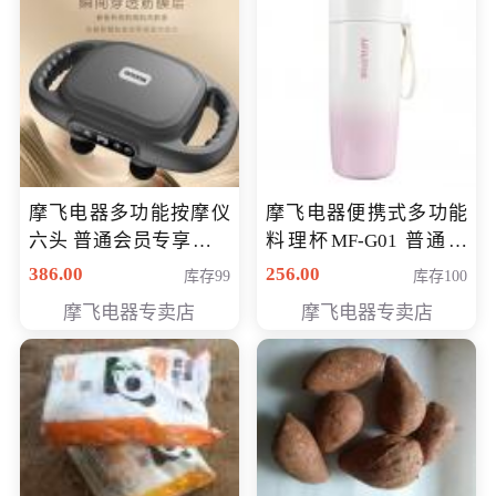
摩飞电器多功能按摩仪
摩飞电器便携式多功能
六头 普通会员专享价格
料理杯MF-G01 普通会
199元
员专享价格118元
386.00
256.00
库存99
库存100
摩飞电器专卖店
摩飞电器专卖店