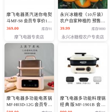
摩飞电器蒸汽迷你电熨
永兴冰糖橙（10斤装）
斗MF-S8 会员专享价168
农户自家种植的 预售10
元
万斤 会员包邮专享价
369.00
39.99
库存91
库存9880
29.99元
摩飞电器专卖店
永兴冰糖橙农户专卖店
摩飞电器多功能电蒸锅
摩飞电器多功能料理锅
MF-H03D-12G 会员专享
经典版MF-1901B 会员
价398元
专享价399元