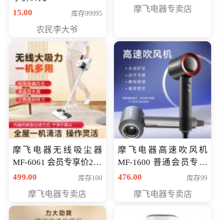
摩飞电器专卖店
15.00
库存99995
农民李大爷
摩飞电器无线吸尘器
摩飞电器高速吹风机
MF-6061 会员专享价299
MF-1600 普通会员专享
元
价298元
499.00
476.00
库存100
库存99
摩飞电器专卖店
摩飞电器专卖店