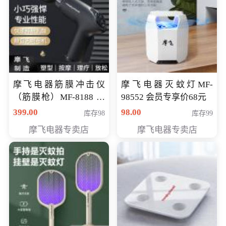
摩飞电器筋膜冲击仪
摩飞电器灭蚊灯MF-
（筋膜枪）MF-8188 会
98552 会员专享价68元
员专享价268元
399.00
98.00
库存98
库存99
摩飞电器专卖店
摩飞电器专卖店