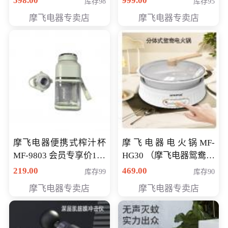
598.00
999.00
库存98
库存95
摩飞电器专卖店
摩飞电器专卖店
摩飞电器便携式榨汁杯
摩飞电器电火锅MF-
MF-9803 会员专享价138
HG30 （摩飞电器鸳鸯锅
元
MF-HG30 ） 会员专享价
219.00
469.00
库存99
库存90
319元
摩飞电器专卖店
摩飞电器专卖店