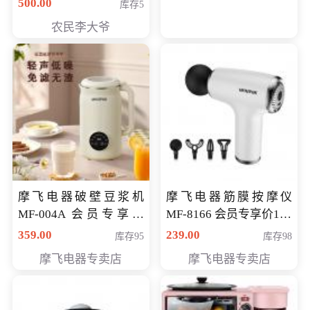
500.00
库存5
农民李大爷
摩飞电器破壁豆浆机
摩飞电器筋膜按摩仪
MF-004A 会员专享价
MF-8166 会员专享价168
168元
元
359.00
239.00
库存95
库存98
摩飞电器专卖店
摩飞电器专卖店