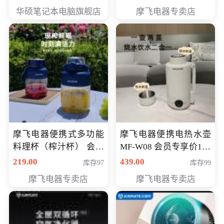
员专享价6998元
华硕笔记本电脑旗舰店
摩飞电器专卖店
摩飞电器便携式多功能
摩飞电器便携电热水壶
料理杯（榨汁杯） 会员
MF-W08 会员专享价198
专享价118元
元
219.00
439.00
库存97
库存99
摩飞电器专卖店
摩飞电器专卖店