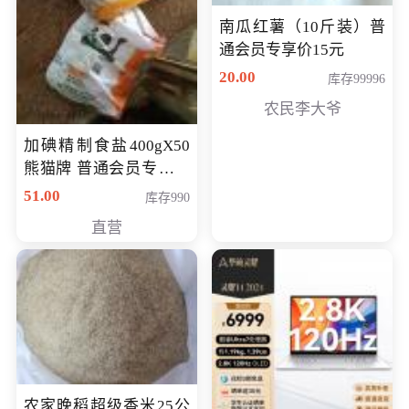
南瓜红薯（10斤装）普
通会员专享价15元
20.00
库存99996
农民李大爷
加碘精制食盐400gX50
熊猫牌 普通会员专享价
格50元
51.00
库存990
直营
农家晚稻超级香米25公