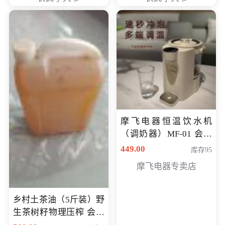
摩飞电器恒温饮水机
（调奶器）MF-01 会员
专享价366元
449.00
库存95
摩飞电器专卖店
乡村土茶油（5斤装）野
生茶树籽物理压榨 会员
专享价400元