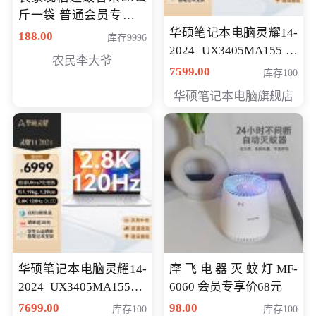
斤一袋 普通会员专享价
格178元
华硕笔记本电脑灵耀14-
188.00
库存9996
2024 UX3405MA155冰
农民李大爷
川银 oled 智慧轻薄本 会
7599.00
库存100
员专享价6898元
华硕笔记本电脑旗舰店
华硕笔记本电脑灵耀14-
摩飞电器灭蚊灯MF-
2024 UX3405MA155夜
6060 会员专享价68元
空蓝 oled 智慧轻薄本 会
7699.00
98.00
库存100
库存100