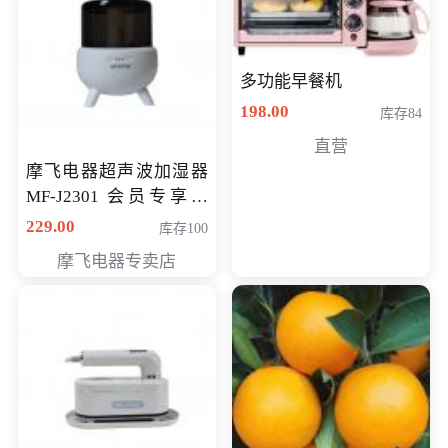
多功能早餐机
198.00
库存84
直营
摩飞电器超声波加湿器
MF-J2301 会员专享价
168元
229.00
库存100
摩飞电器专卖店