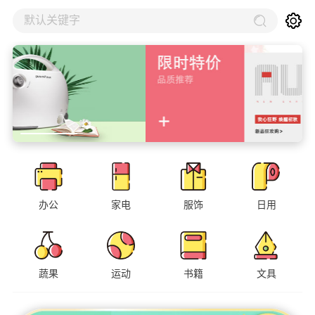
默认关键字
办公
家电
服饰
日用
蔬果
运动
书籍
文具