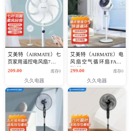
艾美特（AIRMATE）七
艾美特（AIRMATE）电
页家用遥控电风扇7档风
风扇空气循环扇FA18-
X168
量空气循环摇头立式落
209.00
299.00
库存0
库存0
地扇节能轻音柔风预约
久久电器
久久电器
定时落地式风扇CS35-
R20