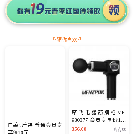
猜你喜欢
摩飞电器筋膜枪MF-
980377 会员专享价199
白薯5斤装 普通会员专
元
356.00
库存99
享价10元