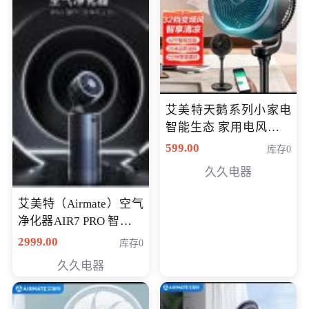
艾美特天鹅系列小家电
智能生态 家用电风扇直
流变频节能轻音空气循
599.00
库存0
环扇CA23-AD18(黑天
久久电器
鹅，白天鹅智能)
艾美特（Airmate）空气
净化器AIR7 PRO 智能全
屋空气循环负离子旗舰
2999.00
库存0
款净化器
久久电器