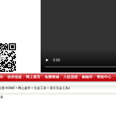
示
供求信息
网上黄页
免费商城
入驻流程
购物车
帮助中心
位置:
HOME
>
网上超市
>
五金工具
>
其它五金工具2
记录