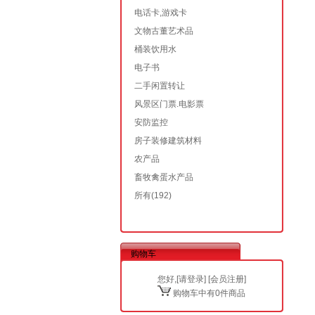
电话卡,游戏卡
文物古董艺术品
桶装饮用水
电子书
二手闲置转让
风景区门票.电影票
安防监控
房子装修建筑材料
农产品
畜牧禽蛋水产品
所有
(192)
购物车
您好,[
请登录
] [
会员注册
]
购物车中有0件商品