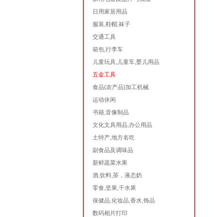
日用家居用品
服装,鞋帽,袜子
交通工具
箱包,行李车
儿童玩具,儿童车,婴儿用品
五金工具
食品(农产品)加工机械
运动休闲
书籍,音像制品
文化文具用品,办公用品
土特产,地方名吃
副食品及调味品
新鲜蔬菜水果
酒,饮料,茶，液态奶
零食,坚果,干水果
保健品,化妆品,香水,饰品
数码相片打印