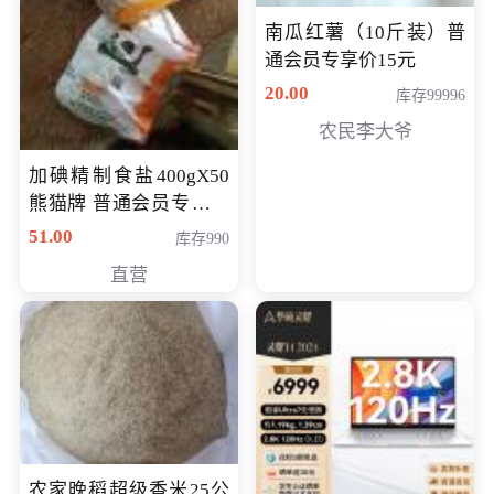
南瓜红薯（10斤装）普
通会员专享价15元
20.00
库存99996
农民李大爷
加碘精制食盐400gX50
熊猫牌 普通会员专享价
格50元
51.00
库存990
直营
农家晚稻超级香米25公