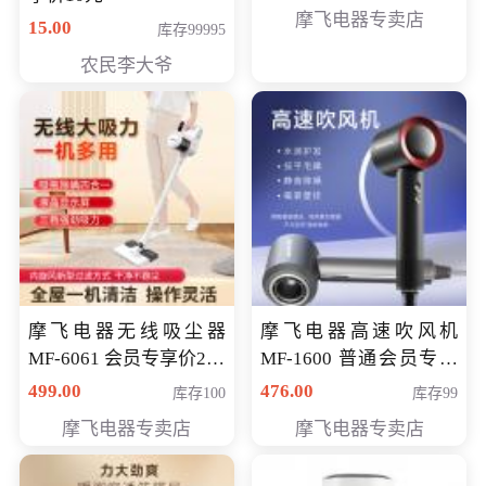
摩飞电器专卖店
15.00
库存99995
农民李大爷
摩飞电器无线吸尘器
摩飞电器高速吹风机
MF-6061 会员专享价299
MF-1600 普通会员专享
元
价298元
499.00
476.00
库存100
库存99
摩飞电器专卖店
摩飞电器专卖店