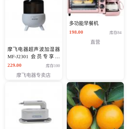
多功能早餐机
198.00
库存84
直营
摩飞电器超声波加湿器
MF-J2301 会员专享价
168元
229.00
库存100
摩飞电器专卖店