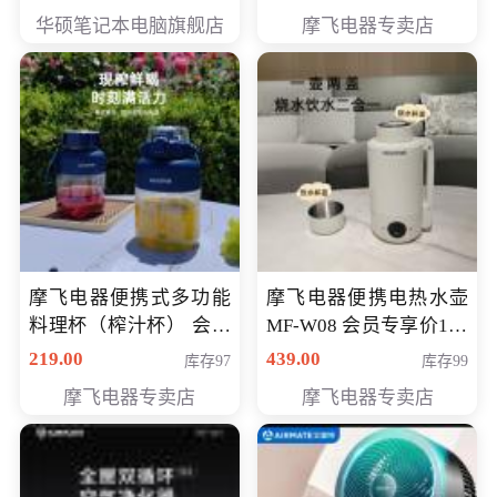
员专享价6998元
华硕笔记本电脑旗舰店
摩飞电器专卖店
摩飞电器便携式多功能
摩飞电器便携电热水壶
料理杯（榨汁杯） 会员
MF-W08 会员专享价198
专享价118元
元
219.00
439.00
库存97
库存99
摩飞电器专卖店
摩飞电器专卖店