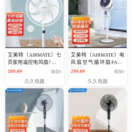
艾美特（AIRMATE）七
艾美特（AIRMATE）电
页家用遥控电风扇7档风
风扇空气循环扇FA18-
X168
量空气循环摇头立式落
209.00
299.00
库存0
库存0
地扇节能轻音柔风预约
久久电器
久久电器
定时落地式风扇CS35-
R20