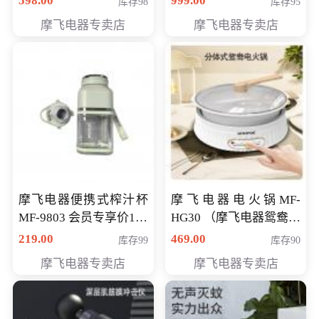
598.00
999.00
库存98
库存95
摩飞电器专卖店
摩飞电器专卖店
摩飞电器便携式榨汁杯
摩飞电器电火锅MF-
MF-9803 会员专享价138
HG30 （摩飞电器鸳鸯锅
元
MF-HG30 ） 会员专享价
219.00
469.00
库存99
库存90
319元
摩飞电器专卖店
摩飞电器专卖店