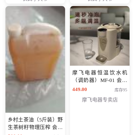
摩飞电器恒温饮水机
（调奶器）MF-01 会员
专享价366元
449.00
库存95
摩飞电器专卖店
乡村土茶油（5斤装）野
生茶树籽物理压榨 会员
专享价400元