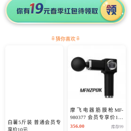
猜你喜欢
摩飞电器筋膜枪MF-
980377 会员专享价199
白薯5斤装 普通会员专
元
356.00
库存99
享价10元