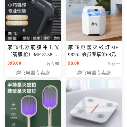
摩飞电器筋膜冲击仪
摩飞电器灭蚊灯MF-
（筋膜枪）MF-8188 会
98552 会员专享价68元
员专享价268元
399.00
98.00
库存98
库存99
摩飞电器专卖店
摩飞电器专卖店