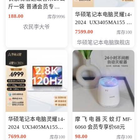
斤一袋 普通会员专享价
格178元
华硕笔记本电脑灵耀14-
188.00
库存9996
2024 UX3405MA155冰
农民李大爷
川银 oled 智慧轻薄本 会
7599.00
库存100
员专享价6898元
华硕笔记本电脑旗舰店
华硕笔记本电脑灵耀14-
摩飞电器灭蚊灯MF-
2024 UX3405MA155夜
6060 会员专享价68元
空蓝 oled 智慧轻薄本 会
7699.00
98.00
库存100
库存100