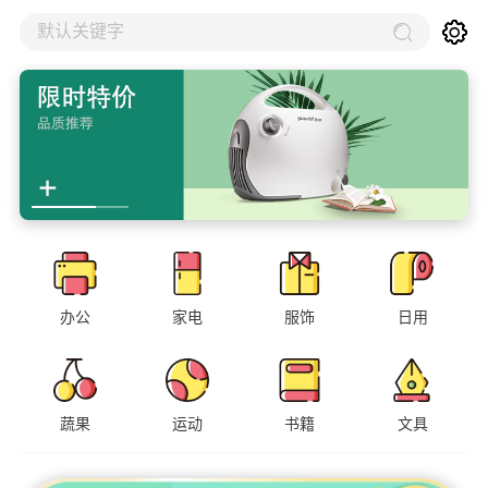
默认关键字
办公
家电
服饰
日用
蔬果
运动
书籍
文具