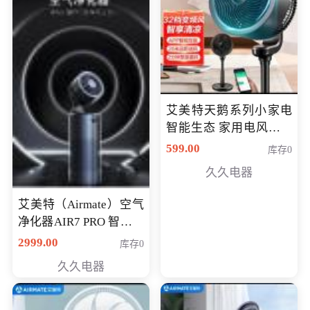
艾美特天鹅系列小家电
智能生态 家用电风扇直
流变频节能轻音空气循
599.00
库存0
环扇CA23-AD18(黑天
久久电器
鹅，白天鹅智能)
艾美特（Airmate）空气
净化器AIR7 PRO 智能全
屋空气循环负离子旗舰
2999.00
库存0
款净化器
久久电器