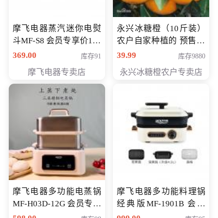
摩飞电器蒸汽迷你电熨
永兴冰糖橙（10斤装）
斗MF-S8 会员专享价168
农户自家种植的 预售10
元
万斤 会员包邮专享价
369.00
39.99
库存91
库存9880
29.99元
摩飞电器专卖店
永兴冰糖橙农户专卖店
摩飞电器多功能电蒸锅
摩飞电器多功能料理锅
MF-H03D-12G 会员专享
经典版MF-1901B 会员
价398元
专享价399元