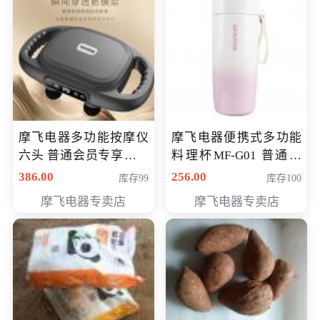
摩飞电器多功能按摩仪
摩飞电器便携式多功能
六头 普通会员专享价格
料理杯MF-G01 普通会
199元
员专享价格118元
386.00
256.00
库存99
库存100
摩飞电器专卖店
摩飞电器专卖店