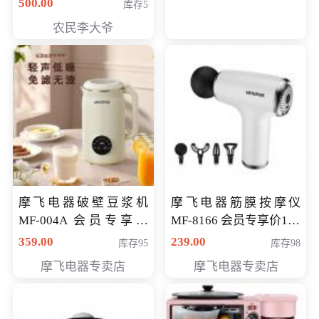
500.00
库存5
农民李大爷
摩飞电器破壁豆浆机
摩飞电器筋膜按摩仪
MF-004A 会员专享价
MF-8166 会员专享价168
168元
元
359.00
239.00
库存95
库存98
摩飞电器专卖店
摩飞电器专卖店