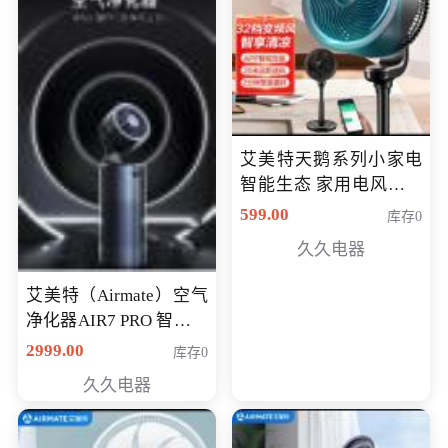
艾美特天鹅系列小家电
智能生态 家用电风扇直
流变频节能轻音空气循
599.00
库存0
环扇CA23-AD18(黑天
久久电器
鹅，白天鹅智能)
艾美特（Airmate）空气
净化器AIR7 PRO 智能全
屋空气循环负离子旗舰
2999.00
库存0
款净化器
久久电器