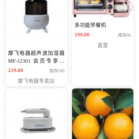
多功能早餐机
198.00
库存84
直营
摩飞电器超声波加湿器
MF-J2301 会员专享价
168元
229.00
库存100
摩飞电器专卖店