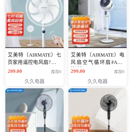
艾美特（AIRMATE）七
艾美特（AIRMATE）电
页家用遥控电风扇7档风
风扇空气循环扇FA18-
X168
量空气循环摇头立式落
209.00
299.00
库存0
库存0
地扇节能轻音柔风预约
久久电器
久久电器
定时落地式风扇CS35-
R20