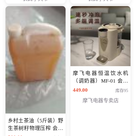
摩飞电器恒温饮水机
（调奶器）MF-01 会员
专享价366元
449.00
库存95
摩飞电器专卖店
乡村土茶油（5斤装）野
生茶树籽物理压榨 会员
专享价400元