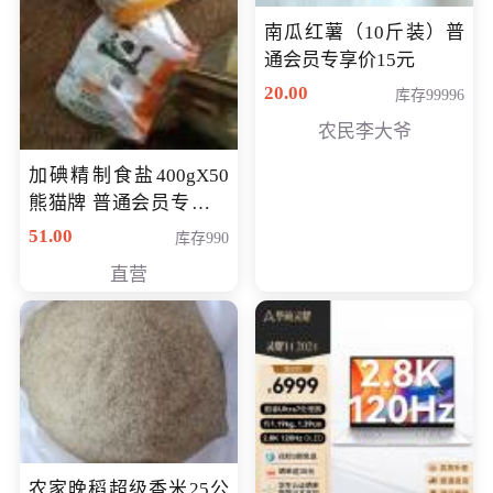
南瓜红薯（10斤装）普
通会员专享价15元
20.00
库存99996
农民李大爷
加碘精制食盐400gX50
熊猫牌 普通会员专享价
格50元
51.00
库存990
直营
农家晚稻超级香米25公