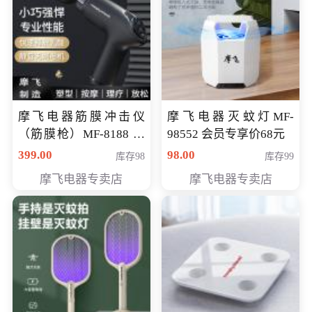
摩飞电器筋膜冲击仪
摩飞电器灭蚊灯MF-
（筋膜枪）MF-8188 会
98552 会员专享价68元
员专享价268元
399.00
98.00
库存98
库存99
摩飞电器专卖店
摩飞电器专卖店