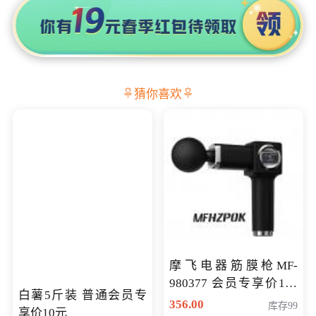
猜你喜欢
摩飞电器筋膜枪MF-
980377 会员专享价199
白薯5斤装 普通会员专
元
356.00
库存99
享价10元