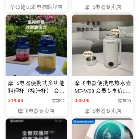
员专享价6998元
华硕笔记本电脑旗舰店
摩飞电器专卖店
摩飞电器便携式多功能
摩飞电器便携电热水壶
料理杯（榨汁杯） 会员
MF-W08 会员专享价198
专享价118元
元
219.00
439.00
库存97
库存99
摩飞电器专卖店
摩飞电器专卖店