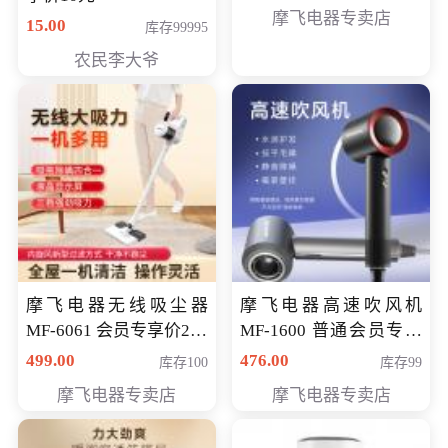
摩飞电器专卖店
15.00
库存99995
农民李大爷
摩飞电器无线吸尘器
摩飞电器高速吹风机
MF-6061 会员专享价299
MF-1600 普通会员专享
元
价298元
499.00
476.00
库存100
库存99
摩飞电器专卖店
摩飞电器专卖店