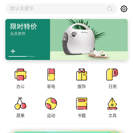
默认关键字
办公
家电
服饰
日用
蔬果
运动
书籍
文具