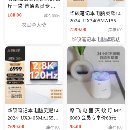
斤一袋 普通会员专享价
格178元
华硕笔记本电脑灵耀14-
188.00
库存9996
2024 UX3405MA155冰
农民李大爷
川银 oled 智慧轻薄本 会
7599.00
库存100
员专享价6898元
华硕笔记本电脑旗舰店
华硕笔记本电脑灵耀14-
摩飞电器灭蚊灯MF-
2024 UX3405MA155夜
6060 会员专享价68元
空蓝 oled 智慧轻薄本 会
7699.00
98.00
库存100
库存100