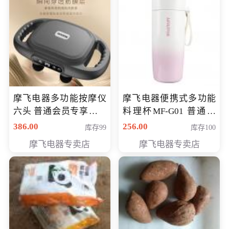
摩飞电器多功能按摩仪
摩飞电器便携式多功能
六头 普通会员专享价格
料理杯MF-G01 普通会
199元
员专享价格118元
386.00
256.00
库存99
库存100
摩飞电器专卖店
摩飞电器专卖店