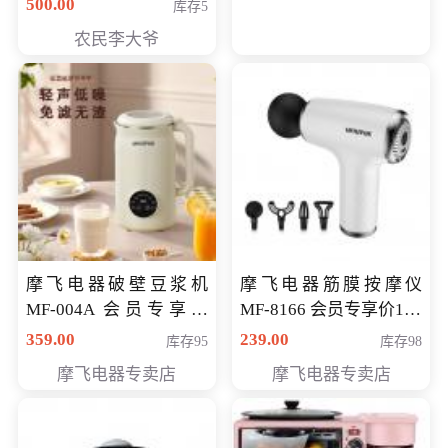
500.00
库存5
农民李大爷
摩飞电器破壁豆浆机
摩飞电器筋膜按摩仪
MF-004A 会员专享价
MF-8166 会员专享价168
168元
元
359.00
239.00
库存95
库存98
摩飞电器专卖店
摩飞电器专卖店