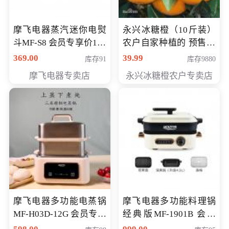
摩飞电器蒸汽迷你电熨
永兴冰糖橙（10斤装）
斗MF-S8 会员专享价168
农户自家种植的 预售10
元
万斤 会员包邮专享价
369.00
39.99
库存91
库存9880
29.99元
摩飞电器专卖店
永兴冰糖橙农户专卖店
摩飞电器多功能电蒸锅
摩飞电器多功能料理锅
MF-H03D-12G 会员专享
经典版MF-1901B 会员
价398元
专享价399元