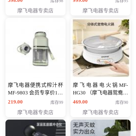
598.00
999.00
库存98
库存95
摩飞电器专卖店
摩飞电器专卖店
摩飞电器便携式榨汁杯
摩飞电器电火锅MF-
MF-9803 会员专享价138
HG30 （摩飞电器鸳鸯锅
元
MF-HG30 ） 会员专享价
219.00
469.00
库存99
库存90
319元
摩飞电器专卖店
摩飞电器专卖店