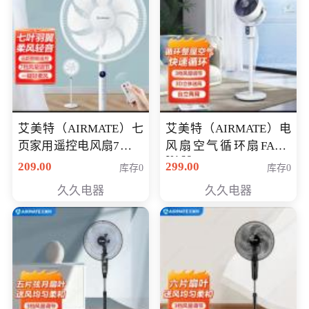
艾美特（AIRMATE）七
艾美特（AIRMATE）电
页家用遥控电风扇7档风
风扇空气循环扇FA18-
X168
量空气循环摇头立式落
209.00
299.00
库存0
库存0
地扇节能轻音柔风预约
久久电器
久久电器
定时落地式风扇CS35-
R20