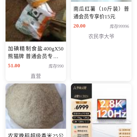
南瓜红薯（10斤装）普
通会员专享价15元
20.00
库存99996
农民李大爷
加碘精制食盐400gX50
熊猫牌 普通会员专享价
格50元
51.00
库存990
直营
农家晚稻超级香米25公