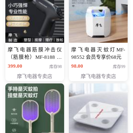
摩飞电器筋膜冲击仪
摩飞电器灭蚊灯MF-
（筋膜枪）MF-8188 会
98552 会员专享价68元
员专享价268元
399.00
98.00
库存98
库存99
摩飞电器专卖店
摩飞电器专卖店