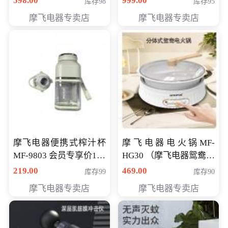
598.00
999.00
库存98
库存95
摩飞电器专卖店
摩飞电器专卖店
摩飞电器便携式榨汁杯
摩飞电器电火锅MF-
MF-9803 会员专享价138
HG30 （摩飞电器鸳鸯锅
元
MF-HG30 ） 会员专享价
219.00
469.00
库存99
库存90
319元
摩飞电器专卖店
摩飞电器专卖店