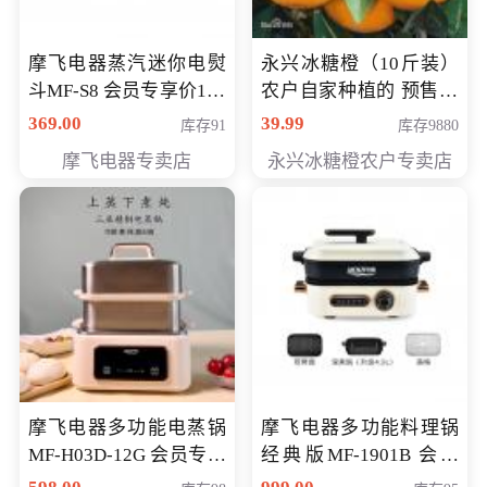
摩飞电器蒸汽迷你电熨
永兴冰糖橙（10斤装）
斗MF-S8 会员专享价168
农户自家种植的 预售10
元
万斤 会员包邮专享价
369.00
39.99
库存91
库存9880
29.99元
摩飞电器专卖店
永兴冰糖橙农户专卖店
摩飞电器多功能电蒸锅
摩飞电器多功能料理锅
MF-H03D-12G 会员专享
经典版MF-1901B 会员
价398元
专享价399元