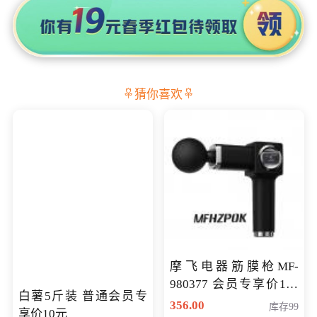
猜你喜欢
摩飞电器筋膜枪MF-
980377 会员专享价199
白薯5斤装 普通会员专
元
356.00
库存99
享价10元