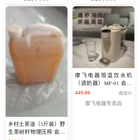
摩飞电器恒温饮水机
（调奶器）MF-01 会员
专享价366元
449.00
库存95
摩飞电器专卖店
乡村土茶油（5斤装）野
生茶树籽物理压榨 会员
专享价400元