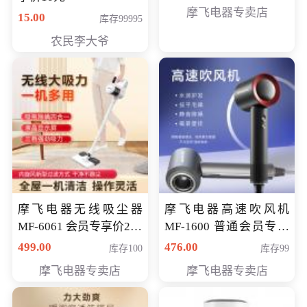
摩飞电器专卖店
15.00
库存99995
农民李大爷
摩飞电器无线吸尘器
摩飞电器高速吹风机
MF-6061 会员专享价299
MF-1600 普通会员专享
元
价298元
499.00
476.00
库存100
库存99
摩飞电器专卖店
摩飞电器专卖店