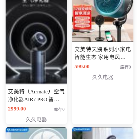
艾美特天鹅系列小家电
智能生态 家用电风扇直
流变频节能轻音空气循
599.00
库存0
环扇CA23-AD18(黑天
久久电器
鹅，白天鹅智能)
艾美特（Airmate）空气
净化器AIR7 PRO 智能全
屋空气循环负离子旗舰
2999.00
库存0
款净化器
久久电器