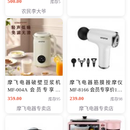
500.00
库存5
农民李大爷
摩飞电器破壁豆浆机
摩飞电器筋膜按摩仪
MF-004A 会员专享价
MF-8166 会员专享价168
168元
元
359.00
239.00
库存95
库存98
摩飞电器专卖店
摩飞电器专卖店