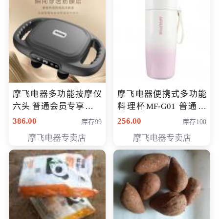
摩飞电器多功能按摩仪
摩飞电器便携式多功能
六头 普通会员专享价格
料理杯MF-G01 普通会
199元
员专享价格118元
386.00
256.00
库存99
库存100
摩飞电器专卖店
摩飞电器专卖店