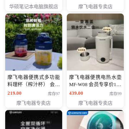
员专享价6998元
华硕笔记本电脑旗舰店
摩飞电器专卖店
摩飞电器便携式多功能
摩飞电器便携电热水壶
料理杯（榨汁杯） 会员
MF-W08 会员专享价198
专享价118元
元
219.00
439.00
库存97
库存99
摩飞电器专卖店
摩飞电器专卖店