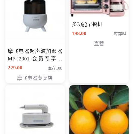
多功能早餐机
198.00
库存84
直营
摩飞电器超声波加湿器
MF-J2301 会员专享价
168元
229.00
库存100
摩飞电器专卖店