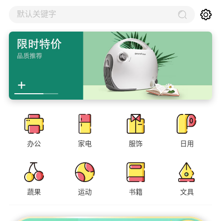
默认关键字
办公
家电
服饰
日用
蔬果
运动
书籍
文具