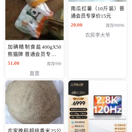
南瓜红薯（10斤装）普
通会员专享价15元
20.00
库存99996
农民李大爷
加碘精制食盐400gX50
熊猫牌 普通会员专享价
格50元
51.00
库存990
直营
农家晚稻超级香米25公