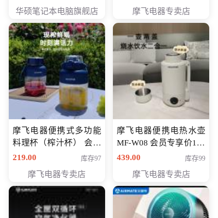
员专享价6998元
华硕笔记本电脑旗舰店
摩飞电器专卖店
摩飞电器便携式多功能
摩飞电器便携电热水壶
料理杯（榨汁杯） 会员
MF-W08 会员专享价198
专享价118元
元
219.00
439.00
库存97
库存99
摩飞电器专卖店
摩飞电器专卖店