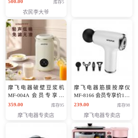
500.00
库存5
农民李大爷
摩飞电器破壁豆浆机
摩飞电器筋膜按摩仪
MF-004A 会员专享价
MF-8166 会员专享价168
168元
元
359.00
239.00
库存95
库存98
摩飞电器专卖店
摩飞电器专卖店