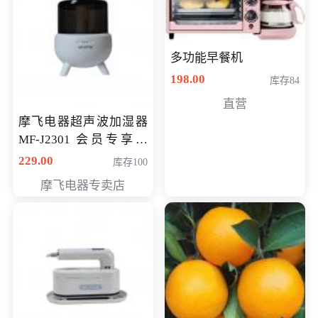
多功能早餐机
198.00
库存84
直营
摩飞电器超声波加湿器
MF-J2301 会员专享价
168元
229.00
库存100
摩飞电器专卖店