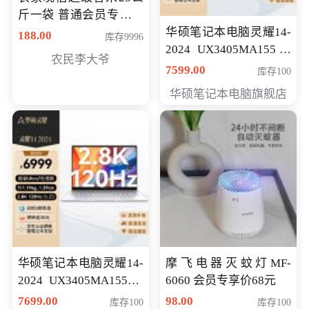
斤一袋 普通会员专享价
格178元
华硕笔记本电脑灵耀14-
188.00
库存9996
2024 UX3405MA155冰
农民李大爷
川银 oled 智慧轻薄本 会
7599.00
库存100
员专享价6898元
华硕笔记本电脑旗舰店
华硕笔记本电脑灵耀14-
摩飞电器灭蚊灯MF-
2024 UX3405MA155夜
6060 会员专享价68元
空蓝 oled 智慧轻薄本 会
7699.00
98.00
库存100
库存100