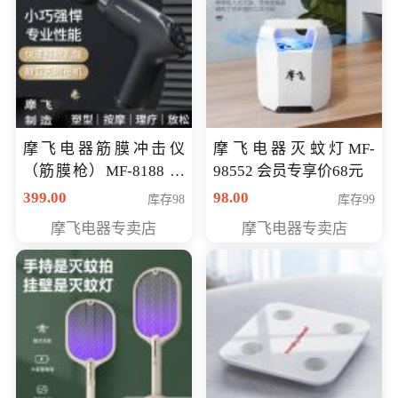
摩飞电器筋膜冲击仪
摩飞电器灭蚊灯MF-
（筋膜枪）MF-8188 会
98552 会员专享价68元
员专享价268元
399.00
98.00
库存98
库存99
摩飞电器专卖店
摩飞电器专卖店