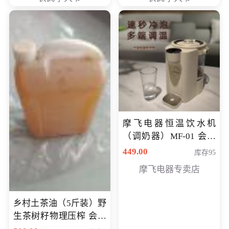
摩飞电器恒温饮水机
（调奶器）MF-01 会员
专享价366元
449.00
库存95
摩飞电器专卖店
乡村土茶油（5斤装）野
生茶树籽物理压榨 会员
专享价400元