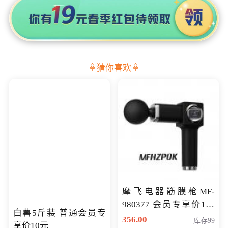
猜你喜欢
摩飞电器筋膜枪MF-
980377 会员专享价199
白薯5斤装 普通会员专
元
356.00
库存99
享价10元