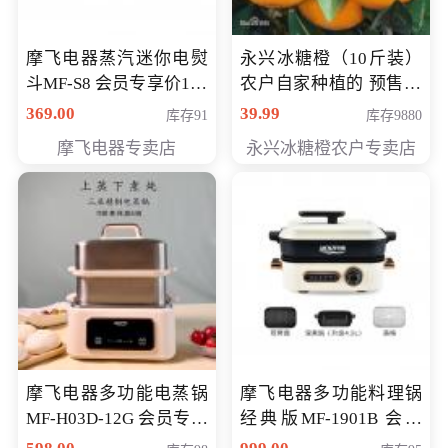
摩飞电器蒸汽迷你电熨
永兴冰糖橙（10斤装）
斗MF-S8 会员专享价168
农户自家种植的 预售10
元
万斤 会员包邮专享价
369.00
39.99
库存91
库存9880
29.99元
摩飞电器专卖店
永兴冰糖橙农户专卖店
摩飞电器多功能电蒸锅
摩飞电器多功能料理锅
MF-H03D-12G 会员专享
经典版MF-1901B 会员
价398元
专享价399元