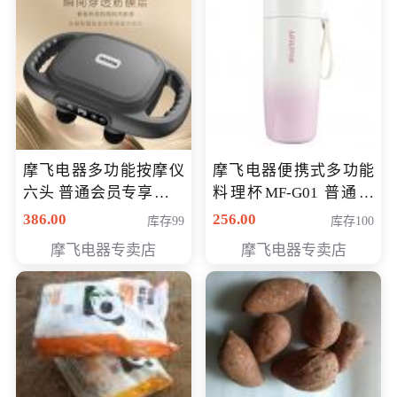
摩飞电器多功能按摩仪
摩飞电器便携式多功能
六头 普通会员专享价格
料理杯MF-G01 普通会
199元
员专享价格118元
386.00
256.00
库存99
库存100
摩飞电器专卖店
摩飞电器专卖店