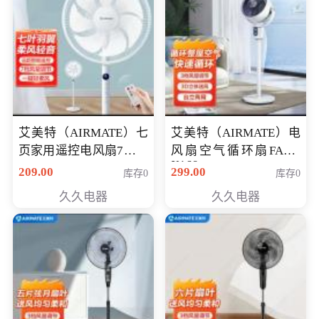
艾美特（AIRMATE）七
艾美特（AIRMATE）电
页家用遥控电风扇7档风
风扇空气循环扇FA18-
X168
量空气循环摇头立式落
209.00
299.00
库存0
库存0
地扇节能轻音柔风预约
久久电器
久久电器
定时落地式风扇CS35-
R20