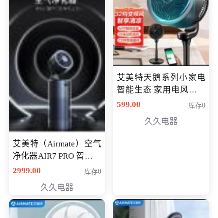
艾美特天鹅系列小家电
智能生态 家用电风扇直
流变频节能轻音空气循
599.00
库存0
环扇CA23-AD18(黑天
久久电器
鹅，白天鹅智能)
艾美特（Airmate）空气
净化器AIR7 PRO 智能全
屋空气循环负离子旗舰
2999.00
库存0
款净化器
久久电器