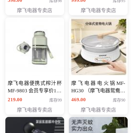
598.00
999.00
库存98
库存95
摩飞电器专卖店
摩飞电器专卖店
摩飞电器便携式榨汁杯
摩飞电器电火锅MF-
MF-9803 会员专享价138
HG30 （摩飞电器鸳鸯锅
元
MF-HG30 ） 会员专享价
219.00
469.00
库存99
库存90
319元
摩飞电器专卖店
摩飞电器专卖店