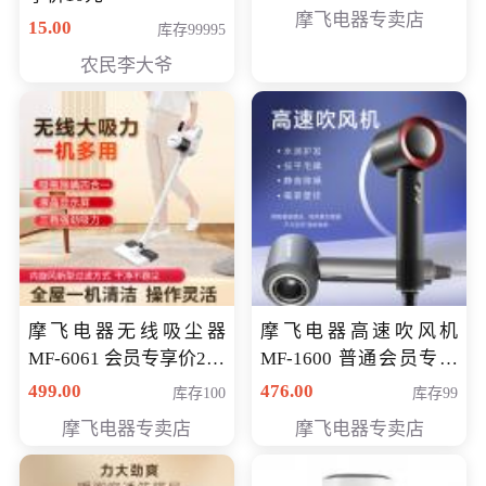
摩飞电器专卖店
15.00
库存99995
农民李大爷
摩飞电器无线吸尘器
摩飞电器高速吹风机
MF-6061 会员专享价299
MF-1600 普通会员专享
元
价298元
499.00
476.00
库存100
库存99
摩飞电器专卖店
摩飞电器专卖店