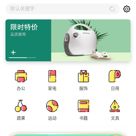
默认关键字
办公
家电
服饰
日用
蔬果
运动
书籍
文具