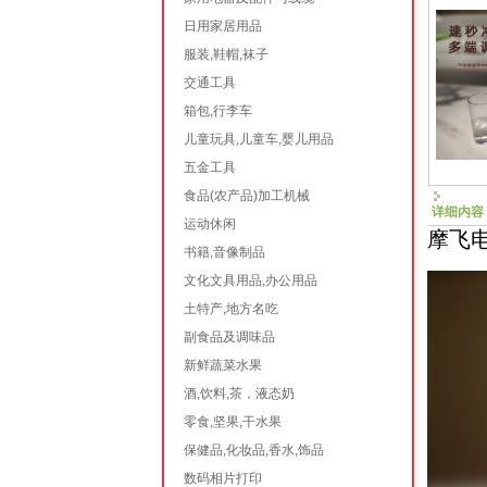
日用家居用品
服装,鞋帽,袜子
交通工具
箱包,行李车
儿童玩具,儿童车,婴儿用品
五金工具
食品(农产品)加工机械
详细内容
运动休闲
摩飞电
书籍,音像制品
文化文具用品,办公用品
土特产,地方名吃
副食品及调味品
新鲜蔬菜水果
酒,饮料,茶，液态奶
零食,坚果,干水果
保健品,化妆品,香水,饰品
数码相片打印