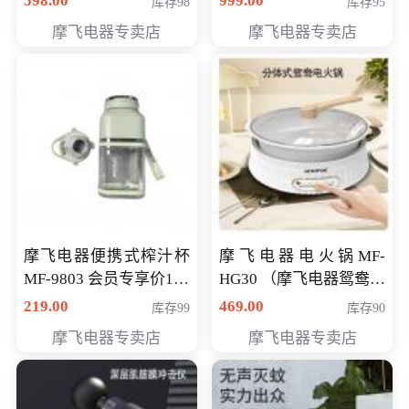
598.00
999.00
库存98
库存95
摩飞电器专卖店
摩飞电器专卖店
摩飞电器便携式榨汁杯
摩飞电器电火锅MF-
MF-9803 会员专享价138
HG30 （摩飞电器鸳鸯锅
元
MF-HG30 ） 会员专享价
219.00
469.00
库存99
库存90
319元
摩飞电器专卖店
摩飞电器专卖店