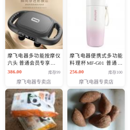
摩飞电器多功能按摩仪
摩飞电器便携式多功能
六头 普通会员专享价格
料理杯MF-G01 普通会
199元
员专享价格118元
386.00
256.00
库存99
库存100
摩飞电器专卖店
摩飞电器专卖店