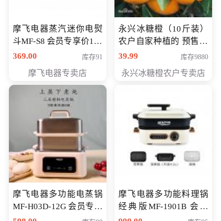
摩飞电器蒸汽迷你电熨
永兴冰糖橙（10斤装）
斗MF-S8 会员专享价168
农户自家种植的 预售10
元
万斤 会员包邮专享价
369.00
39.99
库存91
库存9880
29.99元
摩飞电器专卖店
永兴冰糖橙农户专卖店
摩飞电器多功能电蒸锅
摩飞电器多功能料理锅
MF-H03D-12G 会员专享
经典版MF-1901B 会员
价398元
专享价399元