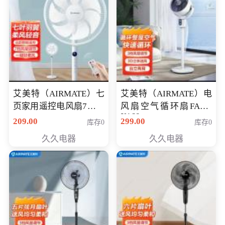
艾美特（AIRMATE）七
艾美特（AIRMATE）电
页家用遥控电风扇7档风
风扇空气循环扇FA18-
X168
量空气循环摇头立式落
209.00
299.00
库存0
库存0
地扇节能轻音柔风预约
久久电器
久久电器
定时落地式风扇CS35-
R20