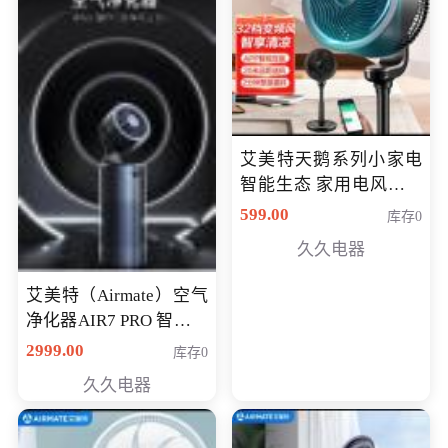
艾美特天鹅系列小家电
智能生态 家用电风扇直
流变频节能轻音空气循
599.00
库存0
环扇CA23-AD18(黑天
久久电器
鹅，白天鹅智能)
艾美特（Airmate）空气
净化器AIR7 PRO 智能全
屋空气循环负离子旗舰
2999.00
库存0
款净化器
久久电器