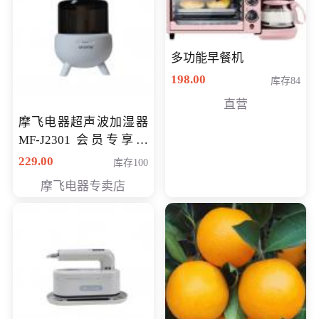
多功能早餐机
198.00
库存84
直营
摩飞电器超声波加湿器
MF-J2301 会员专享价
168元
229.00
库存100
摩飞电器专卖店