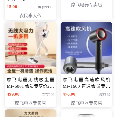
摩飞电器专卖店
15.00
库存99995
农民李大爷
摩飞电器无线吸尘器
摩飞电器高速吹风机
MF-6061 会员专享价299
MF-1600 普通会员专享
元
价298元
499.00
476.00
库存100
库存99
摩飞电器专卖店
摩飞电器专卖店