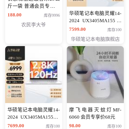
斤一袋 普通会员专享价
格178元
华硕笔记本电脑灵耀14-
188.00
库存9996
2024 UX3405MA155冰
农民李大爷
川银 oled 智慧轻薄本 会
7599.00
库存100
员专享价6898元
华硕笔记本电脑旗舰店
华硕笔记本电脑灵耀14-
摩飞电器灭蚊灯MF-
2024 UX3405MA155夜
6060 会员专享价68元
空蓝 oled 智慧轻薄本 会
7699.00
98.00
库存100
库存100