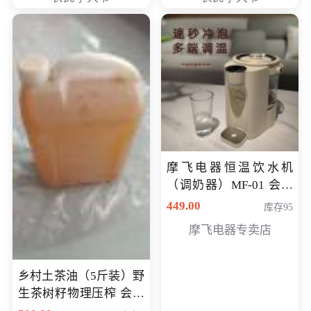
摩飞电器恒温饮水机
（调奶器）MF-01 会员
专享价366元
449.00
库存95
摩飞电器专卖店
乡村土茶油（5斤装）野
生茶树籽物理压榨 会员
专享价400元