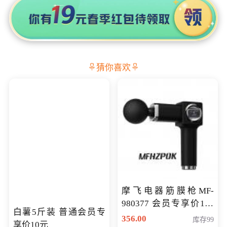
猜你喜欢
摩飞电器筋膜枪MF-
980377 会员专享价199
白薯5斤装 普通会员专
元
356.00
库存99
享价10元