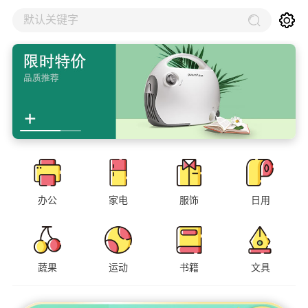
默认关键字
办公
家电
服饰
日用
蔬果
运动
书籍
文具