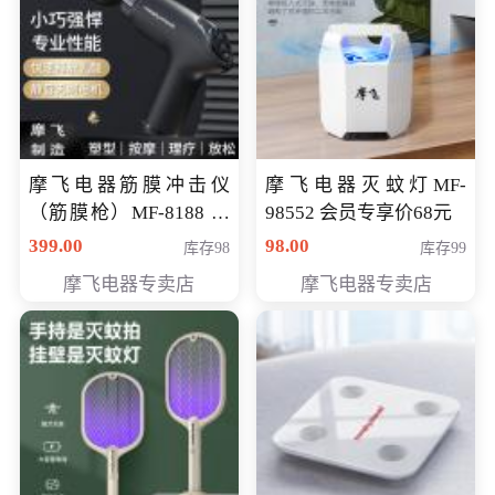
摩飞电器筋膜冲击仪
摩飞电器灭蚊灯MF-
（筋膜枪）MF-8188 会
98552 会员专享价68元
员专享价268元
399.00
98.00
库存98
库存99
摩飞电器专卖店
摩飞电器专卖店