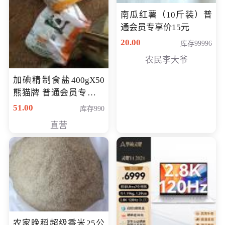
南瓜红薯（10斤装）普
通会员专享价15元
20.00
库存99996
农民李大爷
加碘精制食盐400gX50
熊猫牌 普通会员专享价
格50元
51.00
库存990
直营
农家晚稻超级香米25公