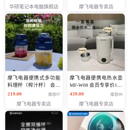
员专享价6998元
华硕笔记本电脑旗舰店
摩飞电器专卖店
摩飞电器便携式多功能
摩飞电器便携电热水壶
料理杯（榨汁杯） 会员
MF-W08 会员专享价198
专享价118元
元
219.00
439.00
库存97
库存99
摩飞电器专卖店
摩飞电器专卖店