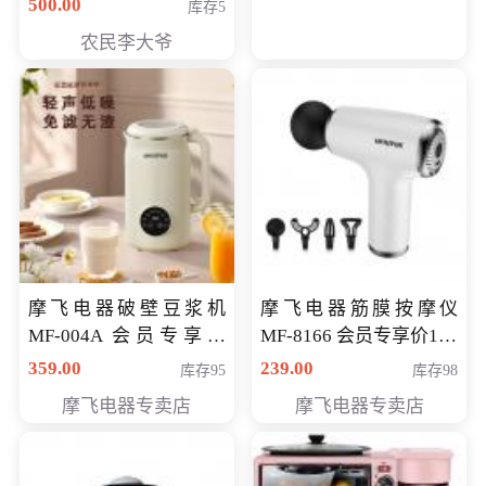
500.00
库存5
农民李大爷
摩飞电器破壁豆浆机
摩飞电器筋膜按摩仪
MF-004A 会员专享价
MF-8166 会员专享价168
168元
元
359.00
239.00
库存95
库存98
摩飞电器专卖店
摩飞电器专卖店