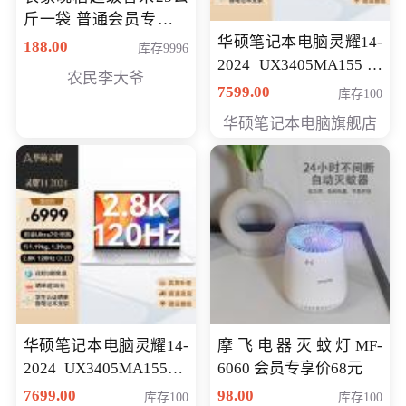
斤一袋 普通会员专享价
格178元
华硕笔记本电脑灵耀14-
188.00
库存9996
2024 UX3405MA155冰
农民李大爷
川银 oled 智慧轻薄本 会
7599.00
库存100
员专享价6898元
华硕笔记本电脑旗舰店
华硕笔记本电脑灵耀14-
摩飞电器灭蚊灯MF-
2024 UX3405MA155夜
6060 会员专享价68元
空蓝 oled 智慧轻薄本 会
7699.00
98.00
库存100
库存100