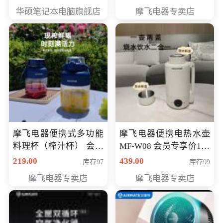
员专享价6998元
华硕笔记本电脑旗舰店
摩飞电器专卖店
摩飞电器便携式多功能
摩飞电器便携电热水壶
料理杯（榨汁杯） 会员
MF-W08 会员专享价198
专享价118元
元
219.00
439.00
库存97
库存99
摩飞电器专卖店
摩飞电器专卖店