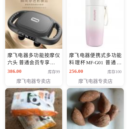
摩飞电器多功能按摩仪
摩飞电器便携式多功能
六头 普通会员专享价格
料理杯MF-G01 普通会
199元
员专享价格118元
386.00
256.00
库存99
库存100
摩飞电器专卖店
摩飞电器专卖店