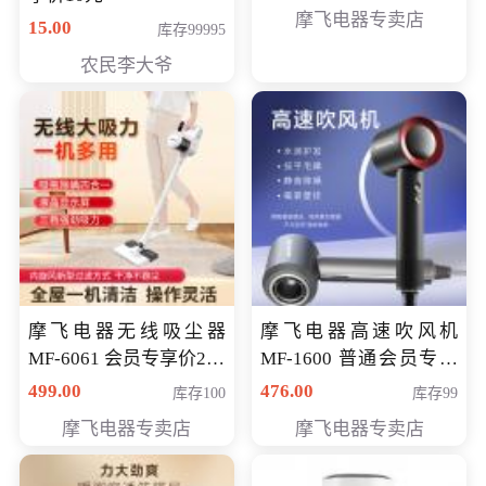
摩飞电器专卖店
15.00
库存99995
农民李大爷
摩飞电器无线吸尘器
摩飞电器高速吹风机
MF-6061 会员专享价299
MF-1600 普通会员专享
元
价298元
499.00
476.00
库存100
库存99
摩飞电器专卖店
摩飞电器专卖店