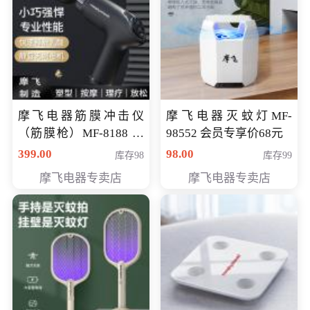
摩飞电器筋膜冲击仪
摩飞电器灭蚊灯MF-
（筋膜枪）MF-8188 会
98552 会员专享价68元
员专享价268元
399.00
98.00
库存98
库存99
摩飞电器专卖店
摩飞电器专卖店