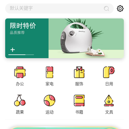
默认关键字
办公
家电
服饰
日用
蔬果
运动
书籍
文具