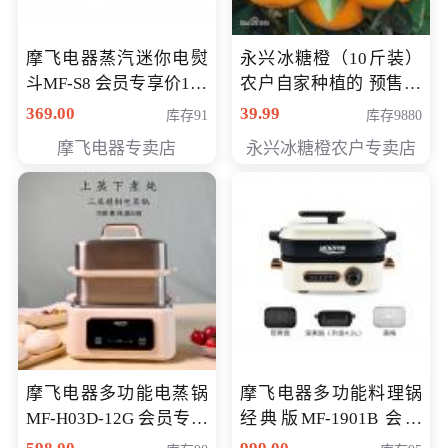
摩飞电器蒸汽迷你电熨
永兴冰糖橙（10斤装）
斗MF-S8 会员专享价168
农户自家种植的 预售10
元
万斤 会员包邮专享价
369.00
39.99
库存91
库存9880
29.99元
摩飞电器专卖店
永兴冰糖橙农户专卖店
摩飞电器多功能电蒸锅
摩飞电器多功能料理锅
MF-H03D-12G 会员专享
经典版MF-1901B 会员
价398元
专享价399元