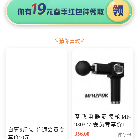
猜你喜欢
摩飞电器筋膜枪MF-
980377 会员专享价199
白薯5斤装 普通会员专
元
356.00
库存99
享价10元