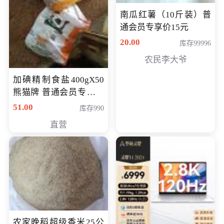
南瓜红薯（10斤装）普
通会员专享价15元
20.00
库存99996
农民李大爷
加碘精制食盐400gX50
熊猫牌 普通会员专享价
格50元
51.00
库存990
直营
农家晚稻超级香米25公