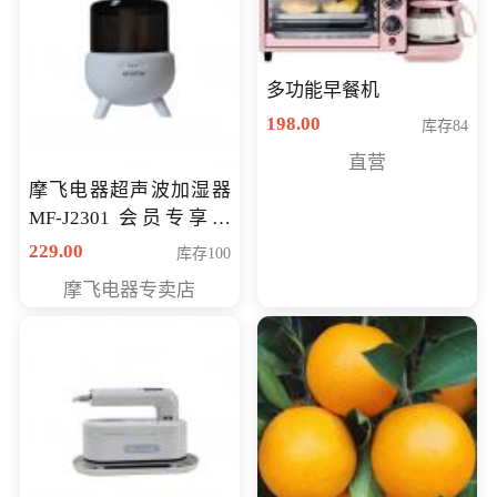
多功能早餐机
198.00
库存84
直营
摩飞电器超声波加湿器
MF-J2301 会员专享价
168元
229.00
库存100
摩飞电器专卖店