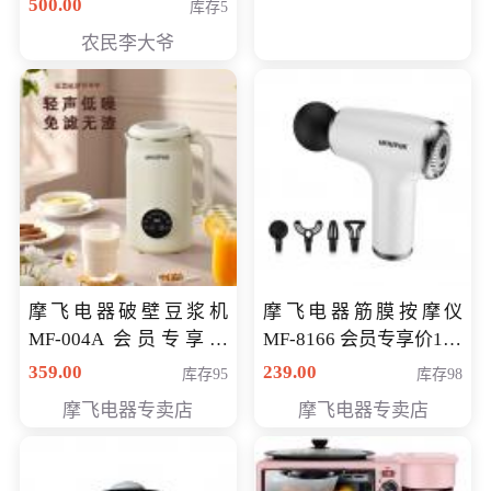
500.00
库存5
农民李大爷
摩飞电器破壁豆浆机
摩飞电器筋膜按摩仪
MF-004A 会员专享价
MF-8166 会员专享价168
168元
元
359.00
239.00
库存95
库存98
摩飞电器专卖店
摩飞电器专卖店