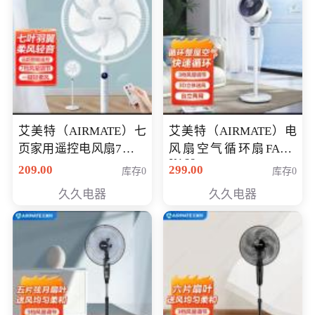
艾美特（AIRMATE）七
艾美特（AIRMATE）电
页家用遥控电风扇7档风
风扇空气循环扇FA18-
X168
量空气循环摇头立式落
209.00
299.00
库存0
库存0
地扇节能轻音柔风预约
久久电器
久久电器
定时落地式风扇CS35-
R20