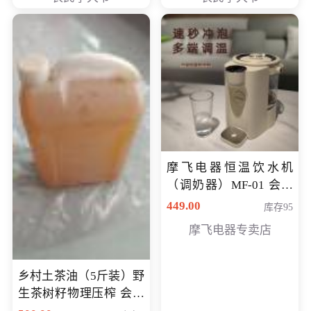
摩飞电器恒温饮水机
（调奶器）MF-01 会员
专享价366元
449.00
库存95
摩飞电器专卖店
乡村土茶油（5斤装）野
生茶树籽物理压榨 会员
专享价400元