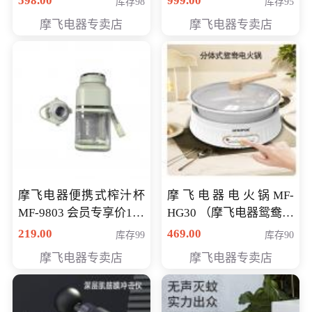
598.00
999.00
库存98
库存95
摩飞电器专卖店
摩飞电器专卖店
摩飞电器便携式榨汁杯
摩飞电器电火锅MF-
MF-9803 会员专享价138
HG30 （摩飞电器鸳鸯锅
元
MF-HG30 ） 会员专享价
219.00
469.00
库存99
库存90
319元
摩飞电器专卖店
摩飞电器专卖店