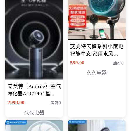
艾美特天鹅系列小家电
智能生态 家用电风扇直
流变频节能轻音空气循
599.00
库存0
环扇CA23-AD18(黑天
久久电器
鹅，白天鹅智能)
艾美特（Airmate）空气
净化器AIR7 PRO 智能全
屋空气循环负离子旗舰
2999.00
库存0
款净化器
久久电器