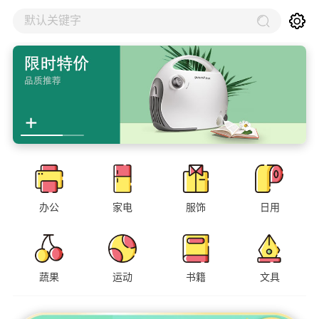
默认关键字
办公
家电
服饰
日用
蔬果
运动
书籍
文具