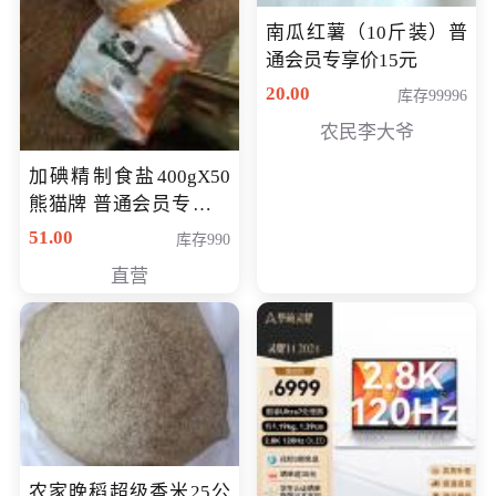
南瓜红薯（10斤装）普
通会员专享价15元
20.00
库存99996
农民李大爷
加碘精制食盐400gX50
熊猫牌 普通会员专享价
格50元
51.00
库存990
直营
农家晚稻超级香米25公