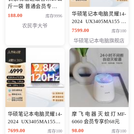
斤一袋 普通会员专享价
格178元
华硕笔记本电脑灵耀14-
188.00
库存9996
2024 UX3405MA155冰
农民李大爷
川银 oled 智慧轻薄本 会
7599.00
库存100
员专享价6898元
华硕笔记本电脑旗舰店
华硕笔记本电脑灵耀14-
摩飞电器灭蚊灯MF-
2024 UX3405MA155夜
6060 会员专享价68元
空蓝 oled 智慧轻薄本 会
7699.00
98.00
库存100
库存100