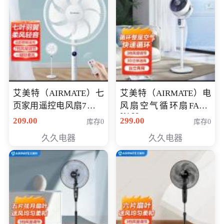
艾美特（AIRMATE）七
艾美特（AIRMATE）电
页家用遥控电风扇7档风
风扇空气循环扇FA18-
X168
量空气循环摇头立式落
209.00
299.00
库存0
库存0
地扇节能轻音柔风预约
久久电器
久久电器
定时落地式风扇CS35-
R20