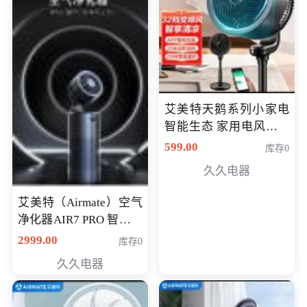
艾美特天鹅系列小家电
智能生态 家用电风扇直
流变频节能轻音空气循
599.00
库存0
环扇CA23-AD18(黑天
久久电器
鹅，白天鹅智能)
艾美特（Airmate）空气
净化器AIR7 PRO 智能全
屋空气循环负离子旗舰
2999.00
库存0
款净化器
久久电器