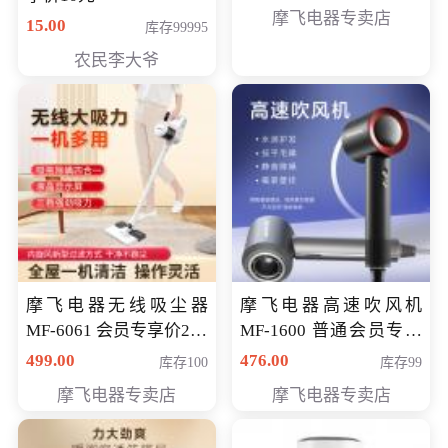
摩飞电器专卖店
15.00
库存99995
农民李大爷
摩飞电器无线吸尘器
摩飞电器高速吹风机
MF-6061 会员专享价299
MF-1600 普通会员专享
元
价298元
499.00
476.00
库存100
库存99
摩飞电器专卖店
摩飞电器专卖店