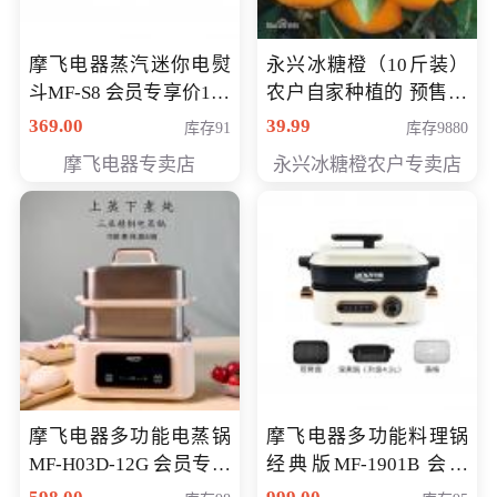
摩飞电器蒸汽迷你电熨
永兴冰糖橙（10斤装）
斗MF-S8 会员专享价168
农户自家种植的 预售10
元
万斤 会员包邮专享价
369.00
39.99
库存91
库存9880
29.99元
摩飞电器专卖店
永兴冰糖橙农户专卖店
摩飞电器多功能电蒸锅
摩飞电器多功能料理锅
MF-H03D-12G 会员专享
经典版MF-1901B 会员
价398元
专享价399元