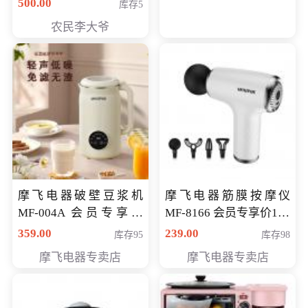
500.00
库存5
农民李大爷
摩飞电器破壁豆浆机
摩飞电器筋膜按摩仪
MF-004A 会员专享价
MF-8166 会员专享价168
168元
元
359.00
239.00
库存95
库存98
摩飞电器专卖店
摩飞电器专卖店