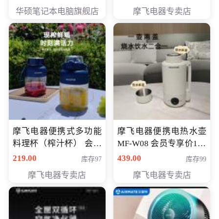
员专享价6998元
华硕笔记本电脑旗舰店
摩飞电器专卖店
摩飞电器便携式多功能
摩飞电器便携电热水壶
料理杯（榨汁杯） 会员
MF-W08 会员专享价198
专享价118元
元
219.00
439.00
库存97
库存99
摩飞电器专卖店
摩飞电器专卖店