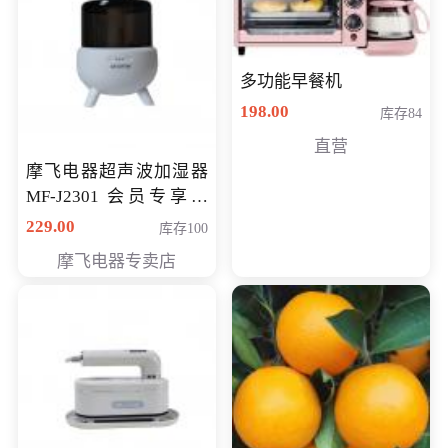
多功能早餐机
198.00
库存84
直营
摩飞电器超声波加湿器
MF-J2301 会员专享价
168元
229.00
库存100
摩飞电器专卖店