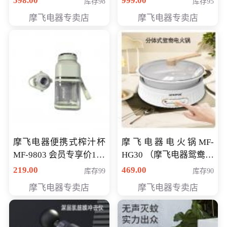
598.00
999.00
库存98
库存95
摩飞电器专卖店
摩飞电器专卖店
摩飞电器便携式榨汁杯
摩飞电器电火锅MF-
MF-9803 会员专享价138
HG30 （摩飞电器鸳鸯锅
元
MF-HG30 ） 会员专享价
219.00
469.00
库存99
库存90
319元
摩飞电器专卖店
摩飞电器专卖店