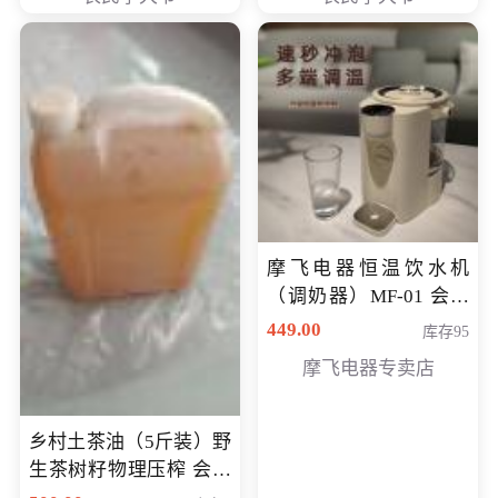
摩飞电器恒温饮水机
（调奶器）MF-01 会员
专享价366元
449.00
库存95
摩飞电器专卖店
乡村土茶油（5斤装）野
生茶树籽物理压榨 会员
专享价400元