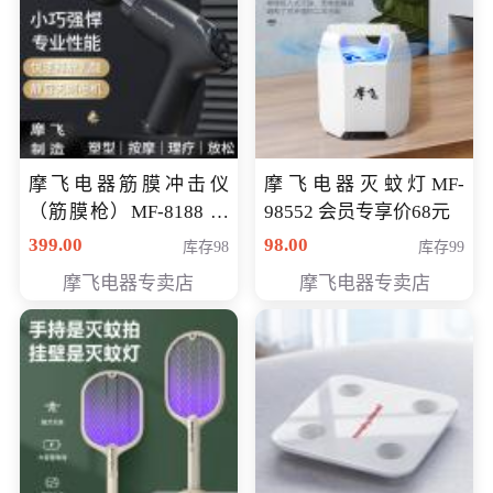
摩飞电器筋膜冲击仪
摩飞电器灭蚊灯MF-
（筋膜枪）MF-8188 会
98552 会员专享价68元
员专享价268元
399.00
98.00
库存98
库存99
摩飞电器专卖店
摩飞电器专卖店