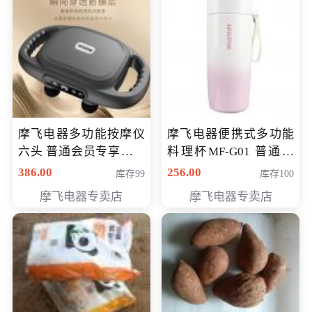
摩飞电器多功能按摩仪
摩飞电器便携式多功能
六头 普通会员专享价格
料理杯MF-G01 普通会
199元
员专享价格118元
386.00
256.00
库存99
库存100
摩飞电器专卖店
摩飞电器专卖店