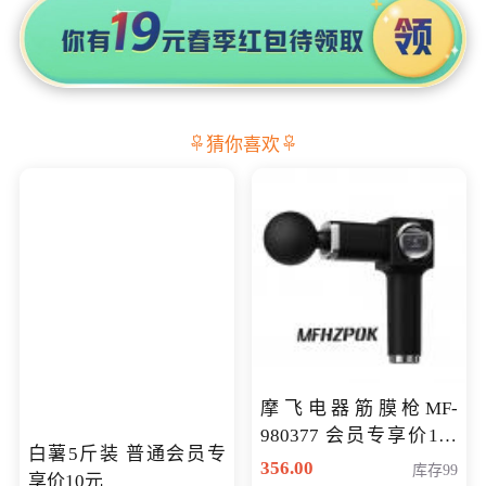
猜你喜欢
摩飞电器筋膜枪MF-
980377 会员专享价199
白薯5斤装 普通会员专
元
356.00
库存99
享价10元