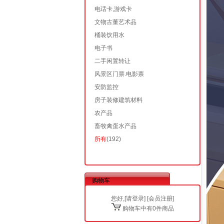
电话卡,游戏卡
文物古董艺术品
桶装饮用水
电子书
二手闲置转让
风景区门票.电影票
安防监控
房子装修建筑材料
农产品
畜牧禽蛋水产品
所有
(192)
购物车
您好,[
请登录
] [
会员注册
]
购物车中有0件商品