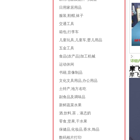
日用家居用品
服装,鞋帽,袜子
交通工具
箱包,行李车
儿童玩具,儿童车,婴儿用品
五金工具
食品(农产品)加工机械
详细
运动休闲
摩飞
书籍,音像制品
摩飞
文化文具用品,办公用品
土特产,地方名吃
副食品及调味品
新鲜蔬菜水果
酒,饮料,茶，液态奶
零食,坚果,干水果
保健品,化妆品,香水,饰品
数码相片打印