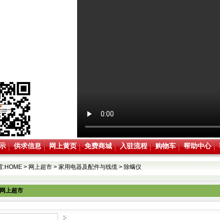
示
供求信息
网上黄页
免费商城
入驻流程
购物车
帮助中心
:
HOME
>
网上超市
>
家用电器及配件与线缆
>
除螨仪
网上超市