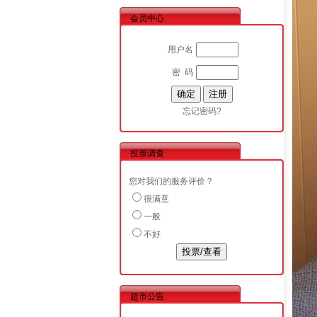
会员中心
用户名
密 码
忘记密码?
投票调查
您对我们的服务评价？
很满意
一般
不好
超市公告