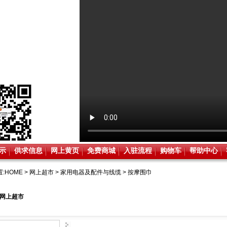
示
供求信息
网上黄页
免费商城
入驻流程
购物车
帮助中心
:
HOME
>
网上超市
>
家用电器及配件与线缆
>
按摩围巾
网上超市