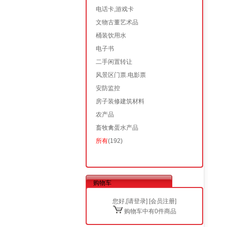
电话卡,游戏卡
文物古董艺术品
桶装饮用水
电子书
二手闲置转让
风景区门票.电影票
安防监控
房子装修建筑材料
农产品
畜牧禽蛋水产品
所有
(192)
购物车
您好,[
请登录
] [
会员注册
]
购物车中有0件商品